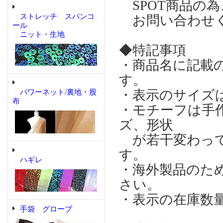
SPOT商品の
ストレッチ スパンコ
お問い合わせ
ール
ニット・生地
◆特記事項
・商品名に記載
す。
・表示のサイズ
パワーネット/裏地・股
布
・モチーフは手
ズ、形状
が若干変わって
す。
ハギレ
・海外製品のた
さい。
・表示の在庫数
手袋 グローブ