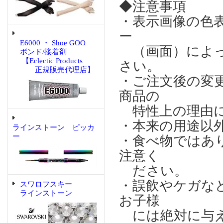
◆注意事項
・表示画像の色
ー
E6000 ・ Shoe GOO
（画面）によっ
ボンド/接着剤
【Eclectic Products
さい。
正規販売代理店】
・ご注文後の変
商品の
特性上の理由に
・本来の用途以
ラインストーン ピッカ
ー
・食べ物ではあ
注意く
ださい。
・誤飲やケガな
スワロフスキー
ラインストーン
お子様
には絶対に与え