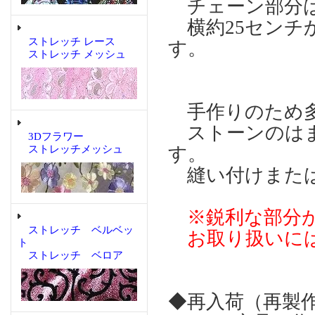
チェーン部分は
横約25センチか
ストレッチ レース
す。
ストレッチ メッシュ
手作りのため多
ストーンのはま
3Dフラワー
ストレッチメッシュ
す。
縫い付けまたは
※鋭利な部分が
ストレッチ ベルベッ
お取り扱いには
ト
ストレッチ ベロア
◆再入荷（再製