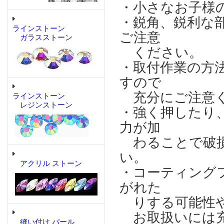
・小さなお子様
・鋭角、鋭利な
ラインストーン
ご注意
ガラスストーン
ください。
・取付作業の方
すので
充分にご注意
ラインストーン
レジンストーン
・強く押したり
力が加
わることで破損
い。
アクリル ストーン
・コーティング
がれた
りする可能性や
お取扱いには充
縫い付け パール