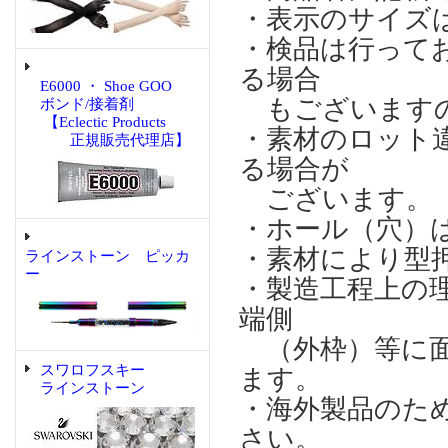
・表示のサイズ
・検品は行って
る場合
E6000 ・ Shoe GOO
もございますの
ボンド/接着剤
【Eclectic Products
・素材のロット
正規販売代理店】
る場合が
ございます。
・ホール（穴）
・素材により型
ラインストーン ピッカ
ー
・製造工程上の
端側
（外枠）等に面
スワロフスキー
ます。
ラインストーン
・海外製品のた
さい。