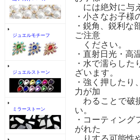
には絶対に与え
・小さなお子様
・鋭角、鋭利な
ご注意
ジュエルモチーフ
ください。
・直射日光・高
・水で濡らした
ざいます。
ジュエルストーン
・強く押したり
力が加
わることで破損
い。
ミラーストーン
・コーティング
がれた
りする可能性や