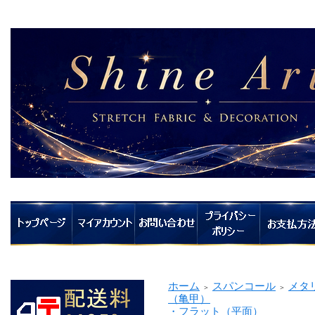
ホーム
スパンコール
メタ
＞
＞
（亀甲）
・フラット（平面）