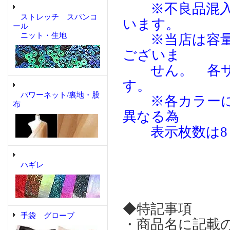
※不良品混入予
ストレッチ スパンコ
います。
ール
ニット・生地
※当店は容量（
ございま
せん。 各サ
す。
パワーネット/裏地・股
※各カラーによ
布
異なる為
表示枚数は8％
ハギレ
◆特記事項
手袋 グローブ
・商品名に記載