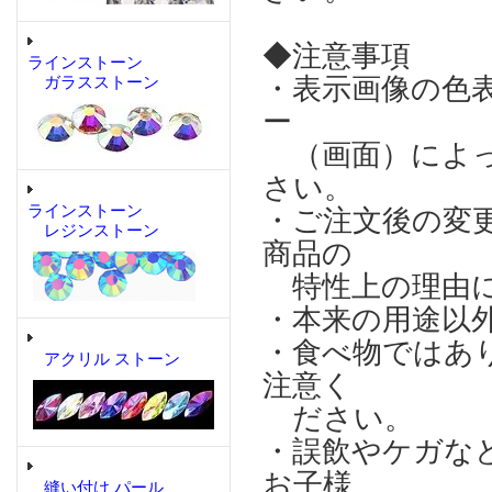
◆注意事項
ラインストーン
・表示画像の色
ガラスストーン
ー
（画面）によっ
さい。
ラインストーン
・ご注文後の変
レジンストーン
商品の
特性上の理由に
・本来の用途以
・食べ物ではあ
アクリル ストーン
注意く
ださい。
・誤飲やケガな
お子様
縫い付け パール