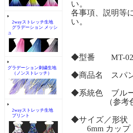
い。
各事項、説明等
い。
2wayストレッチ生地
グラデーション メッシ
ュ
◆型番 MT-02
グラデーション刺繍生地
（ノンストレッチ）
◆商品名 スパン
◆系統色 ブル
（参考色名
2wayストレッチ生地
プリント
◆サイズ／形状
6mm カップ