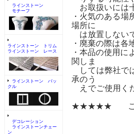
ラインストーン
お取扱いには十
モチーフ
・火気のある場
場所に
は放置しない
・廃棄の際は各
ラインストーン トリム
・本品の使用に
ラインストーン レース
関しま
しては弊社では
承のう
ラインストーン バッ
えでご使用く
クル
★★★★★ こ
デコレーション
ラインストーンチェー
ン