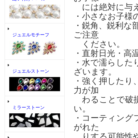
には絶対に与え
・小さなお子様
・鋭角、鋭利な
ご注意
ジュエルモチーフ
ください。
・直射日光・高
・水で濡らした
ざいます。
ジュエルストーン
・強く押したり
力が加
わることで破損
い。
ミラーストーン
・コーティング
がれた
りする可能性や