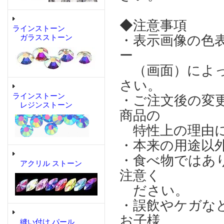
◆注意事項
ラインストーン
・表示画像の色
ガラスストーン
ー
（画面）によっ
さい。
ラインストーン
・ご注文後の変
レジンストーン
商品の
特性上の理由に
・本来の用途以
・食べ物ではあ
アクリル ストーン
注意く
ださい。
・誤飲やケガな
お子様
縫い付け パール