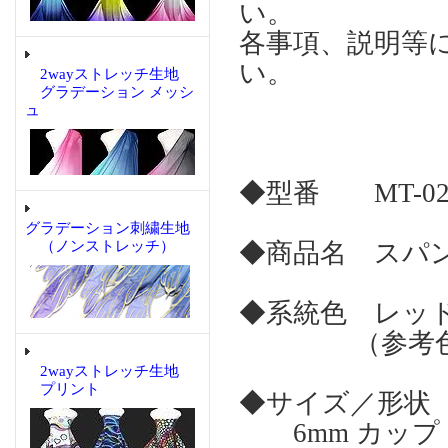
い。
各事項、説明等
い。
2wayストレッチ生地
グラデーション メッシ
ュ
◆型番 MT-02
グラデーション刺繍生地
（ノンストレッチ）
◆商品名 スパン
◆系統色 レッ
（参考色名
2wayストレッチ生地
プリント
◆サイズ／形状
6mm カップ