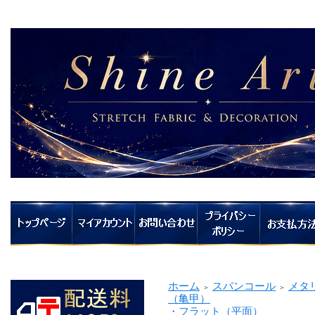
ホーム
スパンコール
メタ
＞
＞
（亀甲）
・フラット（平面）