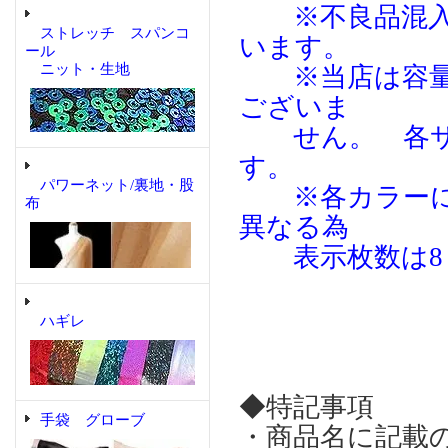
※不良品混入予
ストレッチ スパンコ
います。
ール
ニット・生地
※当店は容量（
ございま
せん。 各サ
す。
パワーネット/裏地・股
※各カラーによ
布
異なる為
表示枚数は8％
ハギレ
◆特記事項
手袋 グローブ
・商品名に記載