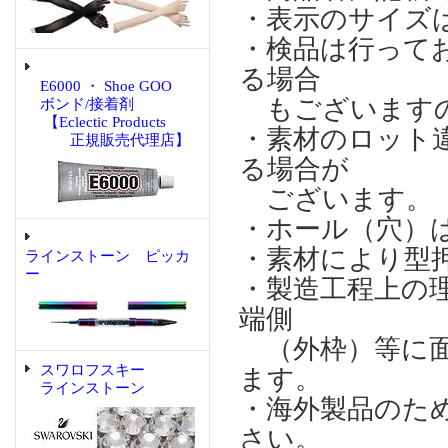
・表示のサイズ
・検品は行って
る場合
E6000 ・ Shoe GOO
もございますの
ボンド/接着剤
【Eclectic Products
・素材のロット
正規販売代理店】
る場合が
ございます。
・ホール（穴）
・素材により型
ラインストーン ピッカ
ー
・製造工程上の
端側
（外枠）等に面
スワロフスキー
ます。
ラインストーン
・海外製品のた
さい。