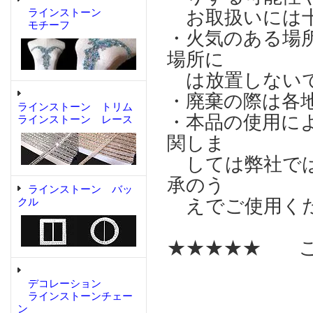
ラインストーン
お取扱いには十
モチーフ
・火気のある場
場所に
は放置しない
・廃棄の際は各
ラインストーン トリム
・本品の使用に
ラインストーン レース
関しま
しては弊社では
承のう
ラインストーン バッ
えでご使用く
クル
★★★★★ こ
デコレーション
ラインストーンチェー
ン