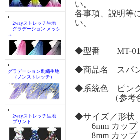
い。
各事項、説明等
い。
2wayストレッチ生地
グラデーション メッシ
ュ
◆型番 MT-01
◆商品名 スパン
グラデーション刺繍生地
（ノンストレッチ）
◆系統色 ピン
（参考色名：
◆サイズ／形状
2wayストレッチ生地
プリント
6mm カップ
8mm カップ