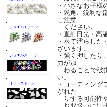
・小さなお子様
・鋭角、鋭利な
ご注意
ください。
ジュエルモチーフ
・直射日光・高
・水で濡らした
ざいます。
・強く押したり
ジュエルストーン
力が加
わることで破損
い。
・コーティング
ミラーストーン
がれた
りする可能性や
お取扱いには十