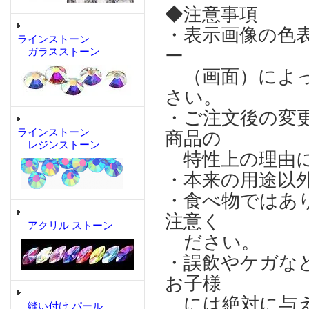
◆注意事項
・表示画像の色
ラインストーン
ー
ガラスストーン
（画面）によっ
さい。
・ご注文後の変
ラインストーン
商品の
レジンストーン
特性上の理由に
・本来の用途以
・食べ物ではあ
注意く
アクリル ストーン
ださい。
・誤飲やケガな
お子様
には絶対に与え
縫い付け パール