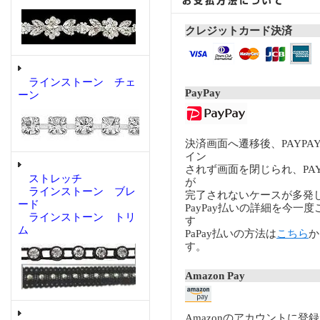
クレジットカード決済
ラインストーン チェ
PayPay
ーン
決済画面へ遷移後、PAYP
イン
されず画面を閉じられ、PA
ストレッチ
が
ラインストーン ブレ
完了されないケースが多発
ード
PayPay払いの詳細を今一
ラインストーン トリ
す
ム
PaPay払いの方法は
こちら
か
す。
Amazon Pay
Amazonのアカウントに登