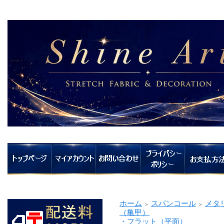
ホーム
スパンコール
メタ
＞
＞
（亀甲）
・フラット（平面）