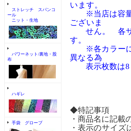
います。
ストレッチ スパンコ
※当店は容量（
ール
ニット・生地
ございま
せん。 各サ
す。
※各カラーによ
パワーネット/裏地・股
異なる為
布
表示枚数は8％
ハギレ
◆特記事項
・商品名に記載
手袋 グローブ
・表示のサイズ