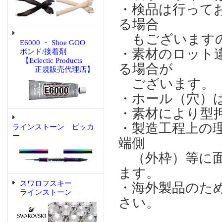
・検品は行って
る場合
もございますの
E6000 ・ Shoe GOO
・素材のロット
ボンド/接着剤
【Eclectic Products
る場合が
正規販売代理店】
ございます。
・ホール（穴）
・素材により型
・製造工程上の
ラインストーン ピッカ
ー
端側
（外枠）等に面
ます。
スワロフスキー
・海外製品のた
ラインストーン
さい。