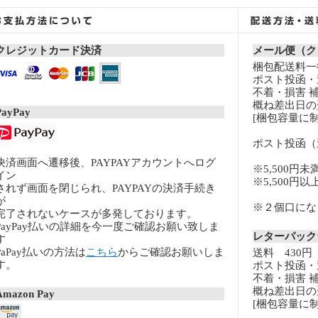
クレジットカード決済
メール便（ク
梱包配送料一律
ポスト投函・
不着・損害 
概ね差出日の
PayPay
[梱包容量に制
ポスト投函（
決済画面へ遷移後、PAYPAYアカウントへログ
※5,500円未
イン
※5,500円
されず画面を閉じられ、PAYPAYの決済手続き
が
※２個口になる
完了されないケースが多発しております。
PayPay払いの詳細を今一度ご確認お願い致しま
レターパッ
す
PaPay払いの方法は
こちら
からご確認お願いしま
送料 430円
す。
ポスト投函・
不着・損害 
概ね差出日の
Amazon Pay
[梱包容量に制