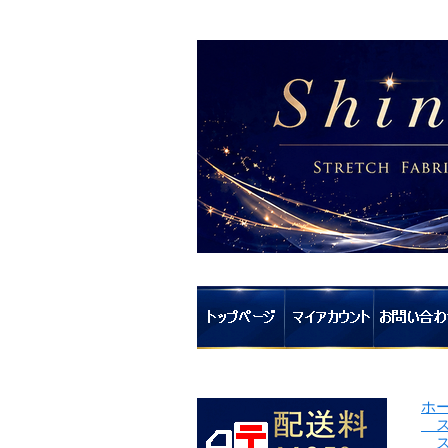
ホ
ス
ス