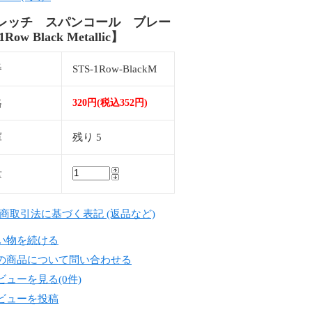
レッチ スパンコール ブレー
Row Black Metallic】
番
STS-1Row-BlackM
格
320円(税込352円)
庫
残り 5
量
定商取引法に基づく表記 (返品など)
い物を続ける
の商品について問い合わせる
ビューを見る(0件)
ビューを投稿