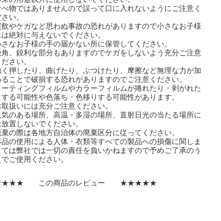
食べ物ではありませんので誤って口に入れないようにご注意く
さい。
誤飲やケガなど思わぬ事故の恐れがありますので小さなお子様
は絶対に与えないでください。
小さなお子様の手の届かない所に保管してください。
鋭角、鋭利な部分もありますのでケガをしないよう充分ご注意
ださい。
強く押したり、曲げたり、ぶつけたり、摩擦など無理な力が加
ることで破損する恐れがありますのでご注意ください。
コーティングフィルムやカラーフィルムが捲れたり・剥がれた
する可能性や色落ち・色移りする可能性があります。
取扱いには充分ご注意ください。
火気のある場所、高温・多湿の場所、直射日光の当たる場所に
放置しないでください。
廃棄の際は各地方自治体の廃棄区分に従ってください。
本品の使用による人体・衣類等すべての製品への損傷に関しま
ては弊社では一切の責任を負いかねますので予めご了承のう
でご使用ください。
★★★★ この商品のレビュー ★★★★★