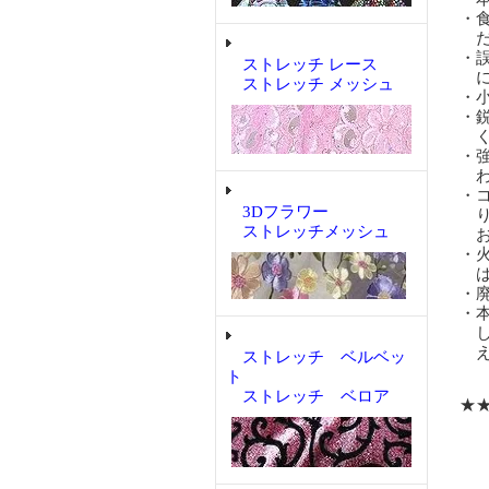
・
だ
・
ストレッチ レース
に
ストレッチ メッシュ
・
・
く
・
わ
・
3Dフラワー
り
ストレッチメッシュ
お
・
は
・
・
し
え
ストレッチ ベルベッ
ト
ストレッチ ベロア
★