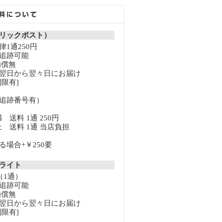
リックポスト）
1通250円
追跡可能
補償無
翌日から翌々日にお届け
限有]
追跡番号有）
満 送料 1通 250円
以上 送料 1通 当店負担
場合+￥250要
クライト
（1通）
追跡可能
補償無
翌日から翌々日にお届け
限有]