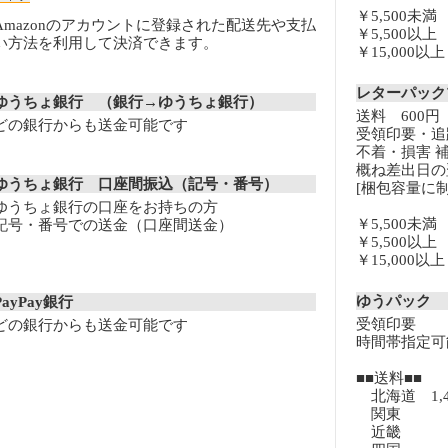
￥5,500未
Amazonのアカウントに登録された配送先や支払
￥5,500以
い方法を利用して決済できます。
￥15,000
レターパッ
ゆうちょ銀行 （銀行→ゆうちょ銀行）
送料 600円
どの銀行からも送金可能です
受領印要・追
不着・損害 
概ね差出日の
ゆうちょ銀行 口座間振込（記号・番号）
[梱包容量に制
ゆうちょ銀行の口座をお持ちの方
￥5,500未
記号・番号での送金（口座間送金）
￥5,500以
￥15,000
ゆうパック
PayPay銀行
受領印要
どの銀行からも送金可能です
時間帯指定可
■■送料■■
北海道 1,
関東 8
近畿 8