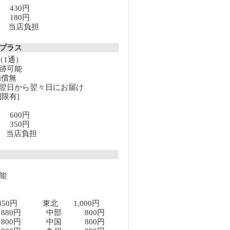
満 430円
上 180円
以上 当店負担
クプラス
（1通）
跡可能
補償無
翌日から翌々日にお届け
限有]
満 600円
上 350円
以上 当店負担
能
450円 東北 1,000円
80円 中部 800円
00円 中国 800円