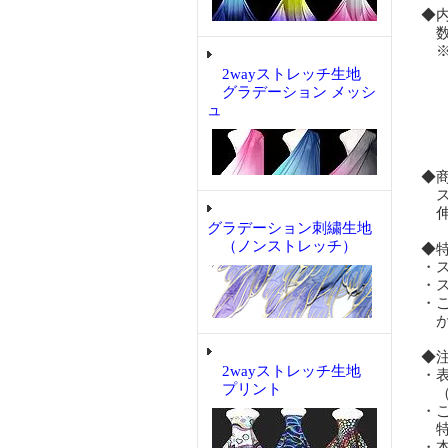
◆
数量
※
1
2wayストレッチ生地
お
グラデーション メッシ
ュ
在
先
◆
ス
伸
グラデーション刺繍生地
（ノンストレッチ）
◆
・
・
・
が
◆
2wayストレッチ生地
・
プリント
（
・
特
・