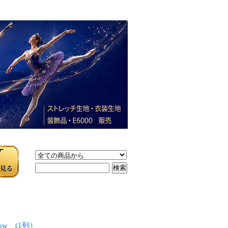
w (1列）