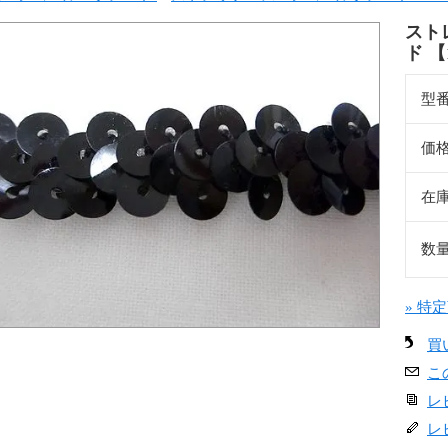
スト
ド 【1
型
価
在
数
» 特
買
こ
レ
レ