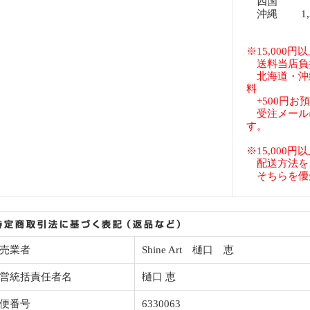
四国 8
沖縄 1,3
※15,000
送料当店負
北海道・沖
料
+500円お
受注メール
す。
※15,000
配送方法を
そちらを優
売業者
Shine Art 樋口 恵
営統括責任者名
樋口 恵
便番号
6330063