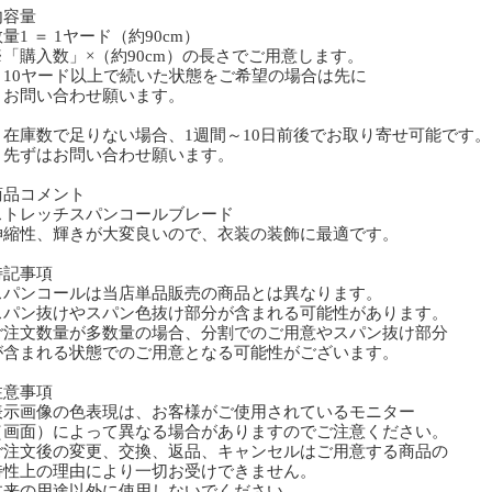
内容量
1 ＝ 1ヤード（約90cm）
「購入数」×（約90cm）の長さでご用意します。
0ヤード以上で続いた状態をご希望の場合は先に
問い合わせ願います。
庫数で足りない場合、1週間～10日前後でお取り寄せ可能です。
ずはお問い合わせ願います。
商品コメント
トレッチスパンコールブレード
縮性、輝きが大変良いので、衣装の装飾に最適です。
特記事項
スパンコールは当店単品販売の商品とは異なります。
スパン抜けやスパン色抜け部分が含まれる可能性があります。
ご注文数量が多数量の場合、分割でのご用意やスパン抜け部分
含まれる状態でのご用意となる可能性がございます。
注意事項
表示画像の色表現は、お客様がご使用されているモニター
画面）によって異なる場合がありますのでご注意ください。
ご注文後の変更、交換、返品、キャンセルはご用意する商品の
性上の理由により一切お受けできません。
本来の用途以外に使用しないでください。