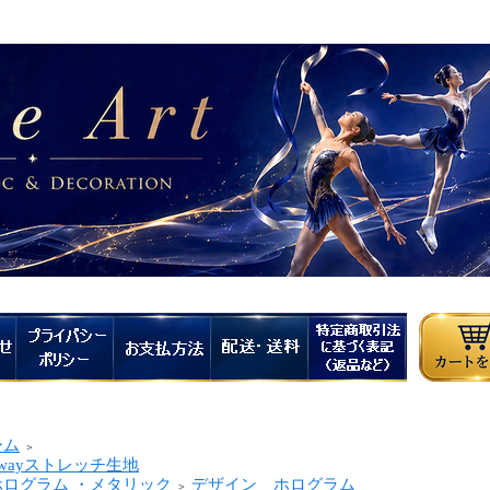
ーム
＞
wayストレッチ生地
ログラム ・メタリック
デザイン ホログラム
＞