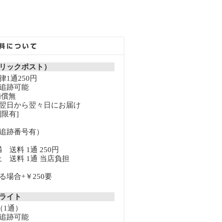
リックポスト）
1通250円
追跡可能
補償無
翌日から翌々日にお届け
限有]
追跡番号有）
満 送料 1通 250円
以上 送料 1通 当店負担
場合+￥250要
クライト
（1通）
追跡可能