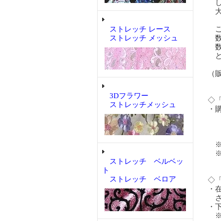
し
大
ストレッチ レース
ご
ストレッチ メッシュ
数量
数量
と
（
3Dフラワー
◇
ストレッチメッシュ
・
購入
購入
購入
※
※
ストレッチ ベルベッ
あ
ト
ストレッチ ベロア
◇
・
さ
・
※