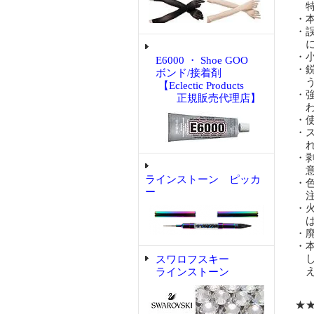
特
・
・
に
・
E6000 ・ Shoe GOO
・
ボンド/接着剤
う
【Eclectic Products
・
正規販売代理店】
わ
・
・
れ
・
意
ラインストーン ピッカ
・
ー
注
・
は
・
・
し
スワロフスキー
え
ラインストーン
★