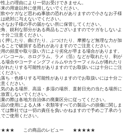
性上の理由により一切お受けできません。
本来の用途以外に使用しないでください。
誤飲やケガなど思わぬ事故の恐れがありますので小さなお子様
は絶対に与えないでください。
小さなお子様の手の届かない所に保管してください。
鋭角、鋭利な部分がある商品もございますのでケガをしないよ
十分ご注意ください。
強く押したり、曲げたり、ぶつけたり、摩擦など無理な力が加
ることで破損する恐れがありますのでご注意ください。
使用の頻度や取り扱い方により劣化が早まる場合があります。
スパンコール、ホログラム、ラメ（箔）などが取れたり、剥が
る場合やコーティングフィルムやカラーフィルムが捲れたり
剥がれたりする可能性がありますのでお取扱いには十分にご注
ください。
色落ち・色移りする可能性がありますのでお取扱いには十分ご
意ください。
火気のある場所、高温・多湿の場所、直射日光の当たる場所に
放置しないでください。
廃棄の際は各地方自治体の廃棄区分に従ってください。
本品の使用による人体・衣類等すべての製品への損傷に関しま
ては弊社では一切の責任を負いかねますので予めご了承のう
でご使用ください。
★★★★ この商品のレビュー ★★★★★