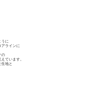
ように
ロアラインに
クの
見えています。
な生地と