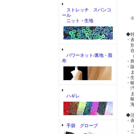
い
ホ
ストレッチ スパンコ
が
ール
※
ニット・生地
◆
・
別
在
パワーネット/裏地・股
（
布
・
・
ま
・
・
汚
ま
ハギレ
輸
海
◆
・
手袋 グローブ
（
・