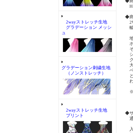
◆
H-
◆
2wayストレッチ生地
2
グラデーション メッシ
輸
ュ
地
ホ
そ
シ
グ
大
グラデーション刺繍生地
ベ
（ノンストレッチ）
と
わ
※
撮
2wayストレッチ生地
◆
プリント
通
入