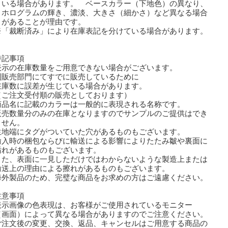
る場合があります。 ベースカラー（下地色）の異なり、
ログラムの輝き、濃淡、大きさ（細かさ）など異なる場合
あることが理由です。
「裁断済み」により在庫表記を分けている場合があります。
特記事項
表示の在庫数量をご用意できない場合がございます。
販売部門にてすでに販売しているために
庫数に誤差が生じている場合があります。
ご注文受付順の販売としております）
商品名に記載のカラーは一般的に表現される名称です。
販売数量分のみの在庫となりますのでサンプルのご提供はでき
せん。
生地端にタグがついていた穴があるものもございます。
輸入時の梱包ならびに輸送による影響によりたたみ皺や裏面に
れがあるものもございます。
た、表面に一見しただけではわからないような製造上または
送上の理由による擦れがあるものもございます。
外製品のため、完璧な商品をお求めの方はご遠慮ください。
注意事項
表示画像の色表現は、お客様がご使用されているモニター
画面）によって異なる場合がありますのでご注意ください。
ご注文後の変更、交換、返品、キャンセルはご用意する商品の