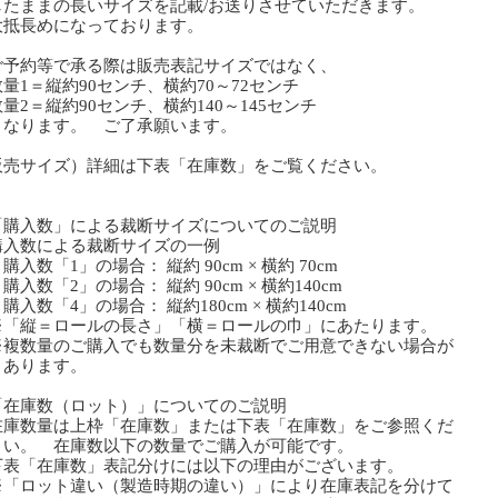
たままの長いサイズを記載/お送りさせていただきます。
抵長めになっております。
予約等で承る際は販売表記サイズではなく、
1＝縦約90センチ、横約70～72センチ
2＝縦約90センチ、横約140～145センチ
なります。 ご了承願います。
販売サイズ）詳細は下表「在庫数」をご覧ください。
「購入数」による裁断サイズについてのご説明
購入数による裁断サイズの一例
数「1」の場合： 縦約 90cm × 横約 70cm
数「2」の場合： 縦約 90cm × 横約140cm
数「4」の場合： 縦約180cm × 横約140cm
「縦＝ロールの長さ」「横＝ロールの巾」にあたります。
複数量のご購入でも数量分を未裁断でご用意できない場合が
ります。
「在庫数（ロット）」についてのご説明
在庫数量は上枠「在庫数」または下表「在庫数」をご参照くだ
い。 在庫数以下の数量でご購入が可能です。
下表「在庫数」表記分けには以下の理由がございます。
「ロット違い（製造時期の違い）」により在庫表記を分けて