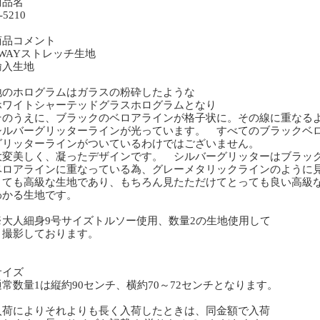
商品名
5210
商品コメント
WAYストレッチ生地
入生地
のホログラムはガラスの粉砕したような
ワイトシャーテッドグラスホログラムとなり
のうえに、ブラックのベロアラインが格子状に。その線に重なる
ルバーグリッターラインが光っています。 すべてのブラックベ
リッターラインがついているわけではございません。
変美しく、凝ったデザインです。 シルバーグリッターはブラッ
ロアラインに重なっている為、グレーメタリックラインのように
ても高級な生地であり、もちろん見たただけてとっても良い高級
かる生地です。
大人細身9号サイズトルソー使用、数量2の生地使用して
影しております。
サイズ
常数量1は縦約90センチ、横約70～72センチとなります。
荷によりそれよりも長く入荷したときは、同金額で入荷