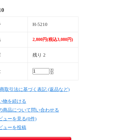
210
番
H-5210
格
2,800円(税込3,080円)
庫
残り 2
量
定商取引法に基づく表記 (返品など)
い物を続ける
の商品について問い合わせる
ビューを見る(0件)
ビューを投稿