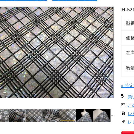
H-5
型
価
在
数
» 特
買
こ
レ
レ