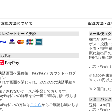
クレジットカード決済
メール便（ク
梱包配送料一律
ポスト投函・
不着・損害 
概ね差出日の
PayPay
[梱包容量に制
ポスト投函（
決済画面へ遷移後、PAYPAYアカウントへログ
※5,500円未
イン
※5,500円
されず画面を閉じられ、PAYPAYの決済手続き
が
※２個口になる
完了されないケースが多発しております。
PayPay払いの詳細を今一度ご確認お願い致しま
レターパッ
す
PaPay払いの方法は
こちら
からご確認お願いしま
送料 430円
す。
ポスト投函・