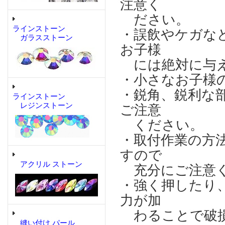
注意く
ださい。
ラインストーン
・誤飲やケガな
ガラスストーン
お子様
には絶対に与え
・小さなお子様
・鋭角、鋭利な
ラインストーン
レジンストーン
ご注意
ください。
・取付作業の方
すので
アクリル ストーン
充分にご注意
・強く押したり
力が加
わることで破損
縫い付け パール