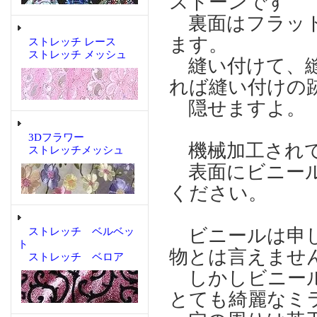
ストーンです
裏面はフラット
ます。
ストレッチ レース
ストレッチ メッシュ
縫い付けて、縫
れば縫い付けの
隠せますよ。
3Dフラワー
機械加工され
ストレッチメッシュ
表面にビニール
ください。
ビニールは申し
ストレッチ ベルベッ
ト
物とは言えませ
ストレッチ ベロア
しかしビニール
とても綺麗なミ