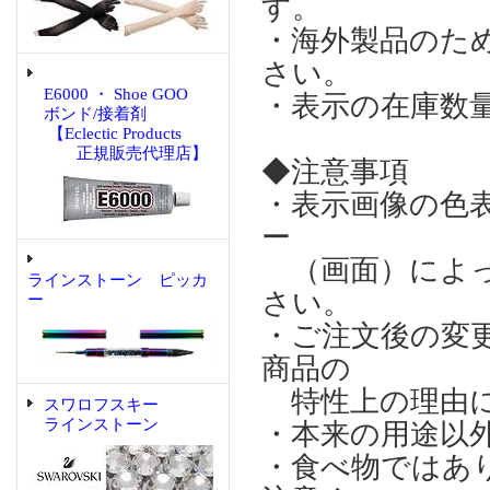
す。
・海外製品のた
さい。
E6000 ・ Shoe GOO
・表示の在庫数
ボンド/接着剤
【Eclectic Products
正規販売代理店】
◆注意事項
・表示画像の色
ー
（画面）によっ
ラインストーン ピッカ
さい。
ー
・ご注文後の変
商品の
特性上の理由に
スワロフスキー
ラインストーン
・本来の用途以
・食べ物ではあ