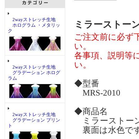
2wayストレッチ生地
ミラーストーン
ホログラム ・メタリッ
ク
ご注文前に必ず
い。
各事項、説明等
い。
2wayストレッチ生地
グラデーション ホログ
ラム
◆型番
MRS-2010
◆商品名
2wayストレッチ生地
ミラーストーン
グラデーション プリン
ト
裏面は水色で