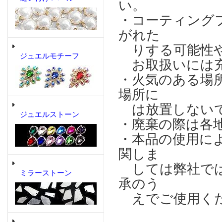
い。
・コーティング
がれた
りする可能性や
ジュエルモチーフ
お取扱いには充
・火気のある場
場所に
は放置しない
ジュエルストーン
・廃棄の際は各
・本品の使用に
関しま
しては弊社では
ミラーストーン
承のう
えでご使用く