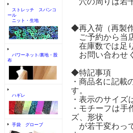
穴の周りは若干
ストレッチ スパンコ
ール
ニット・生地
◆再入荷（再製
ご予約から当店
在庫数では足り
お問い合わせ
パワーネット/裏地・股
布
◆特記事項
・商品名に記載
す。
ハギレ
・表示のサイズ
・モチーフは手
ズ、形状
が若干変わって
手袋 グローブ