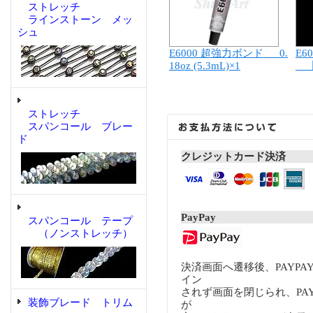
ストレッチ
ラインストーン メッ
シュ
E6000 超強力ボンド 0.
E6
18oz (5.3mL)×1
【
ストレッチ
スパンコール ブレー
ド
クレジットカード決済
PayPay
スパンコール テープ
（ノンストレッチ）
決済画面へ遷移後、PAYP
イン
されず画面を閉じられ、PA
装飾ブレード トリム
が