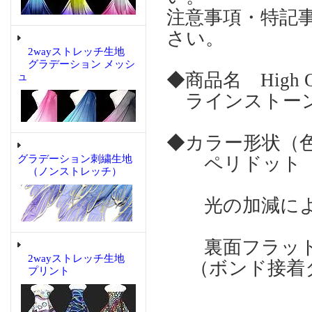
注意事項・特記
さい。
2wayストレッチ生地
グラデーション メッシ
◆商品名 High Qual
ュ
ラインストーン P
◆カラー形状（
グラデーション刺繍生地
ペリドット 
（ノンストレッチ）
光の加減によ
裏面フラット
2wayストレッチ生地
（ボンド接着
プリント