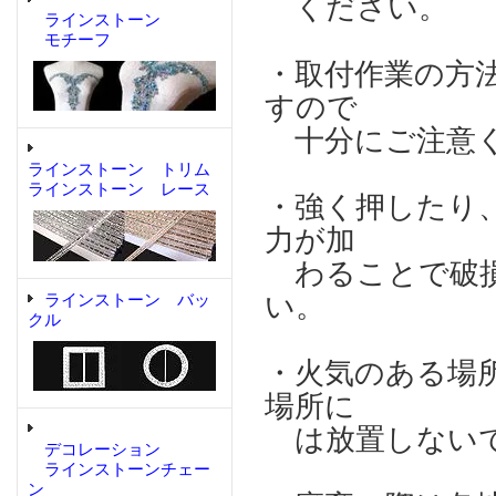
ください。
ラインストーン
モチーフ
・取付作業の方
すので
十分にご注意
ラインストーン トリム
ラインストーン レース
・強く押したり
力が加
わることで破損
い。
ラインストーン バッ
クル
・火気のある場
場所に
は放置しない
デコレーション
ラインストーンチェー
ン