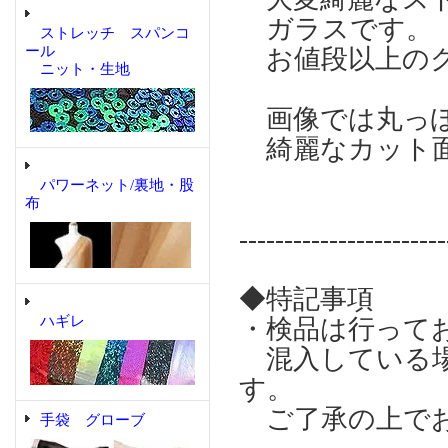
ガラスです。
ストレッチ スパンコ
ール
お値段以上のク
ニット・生地
画像では丸っぽ
綺麗なカット
パワーネット/裏地・股
布
-----------------------
◆特記事項
ハギレ
・検品は行って
混入している場
す。
ご了承の上でお
手袋 グローブ