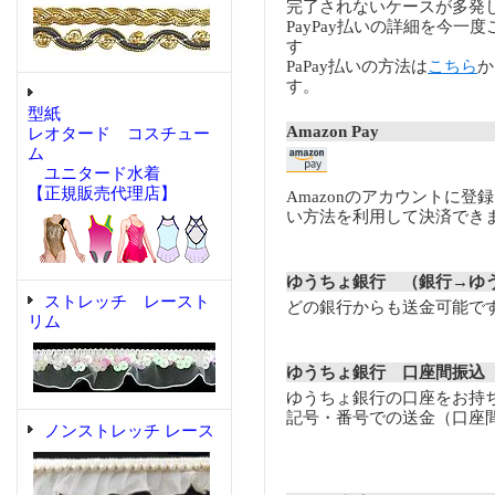
完了されないケースが多発
PayPay払いの詳細を今一
す
PaPay払いの方法は
こちら
か
す。
型紙
Amazon Pay
レオタード コスチュー
ム
ユニタード水着
【正規販売代理店】
Amazonのアカウントに登
い方法を利用して決済でき
ゆうちょ銀行 （銀行→ゆ
ストレッチ レースト
どの銀行からも送金可能で
リム
ゆうちょ銀行 口座間振込
ゆうちょ銀行の口座をお持
記号・番号での送金（口座
ノンストレッチ レース