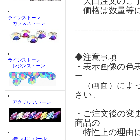
大口注文のご予
価格は数量等
ラインストーン
ガラスストーン
-----------------------
◆注意事項
ラインストーン
・表示画像の色
レジンストーン
ー
（画面）によっ
さい。
アクリル ストーン
・ご注文後の変
商品の
特性上の理由に
縫い付け パール