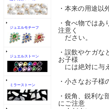
・本来の用途以
・食べ物ではあ
ジュエルモチーフ
注意く
ださい。
・誤飲やケガな
ジュエルストーン
お子様
には絶対に与え
・小さなお子様
ミラーストーン
・鋭角、鋭利な
にご注意