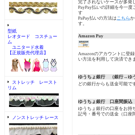
完了されないケースが多発
PayPay払いの詳細を今一
す
PaPay払いの方法は
こちら
か
す。
型紙
Amazon Pay
レオタード コスチュー
ム
ユニタード水着
【正規販売代理店】
Amazonのアカウントに登
い方法を利用して決済でき
ゆうちょ銀行 （銀行→ゆ
ストレッチ レースト
どの銀行からも送金可能で
リム
ゆうちょ銀行 口座間振込
ゆうちょ銀行の口座をお持
記号・番号での送金（口座
ノンストレッチ レース