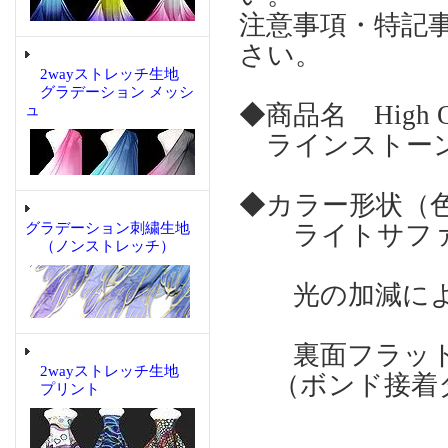
注意事項・特記
さい。
2wayストレッチ生地
グラデーション メッシ
◆商品名 High Qual
ュ
ラインストーン Lt
◆カラー形状（
グラデーション刺繍生地
ライトサファ
（ノンストレッチ）
光の加減によ
裏面フラット
2wayストレッチ生地
（ボンド接着
プリント