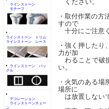
ください。
ラインストーン
モチーフ
・取付作業の方
すので
十分にご注意
ラインストーン トリム
ラインストーン レース
・強く押したり
力が加
わることで破損
い。
ラインストーン バッ
クル
・火気のある場
場所に
は放置しない
デコレーション
ラインストーンチェー
ン