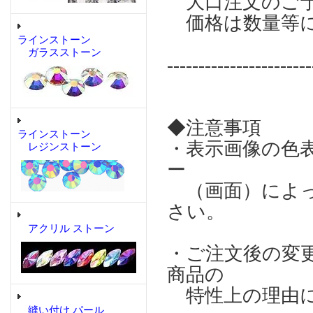
大口注文のご予
価格は数量等
ラインストーン
ガラスストーン
-----------------------
◆注意事項
ラインストーン
・表示画像の色
レジンストーン
ー
（画面）によっ
さい。
アクリル ストーン
・ご注文後の変
商品の
特性上の理由に
縫い付け パール