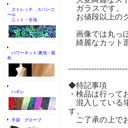
ガラスです。
ストレッチ スパンコ
ール
お値段以上のク
ニット・生地
画像では丸っぽ
綺麗なカット
パワーネット/裏地・股
布
-----------------------
◆特記事項
ハギレ
・検品は行って
混入している場
す。
ご了承の上でお
手袋 グローブ