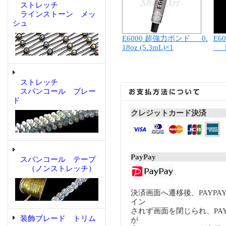
ストレッチ
ラインストーン メッ
シュ
E6000 超強力ボンド 0.
E6
18oz (5.3mL)×1
【
ストレッチ
スパンコール ブレー
ド
クレジットカード決済
PayPay
スパンコール テープ
（ノンストレッチ）
決済画面へ遷移後、PAYP
イン
されず画面を閉じられ、PA
装飾ブレード トリム
が