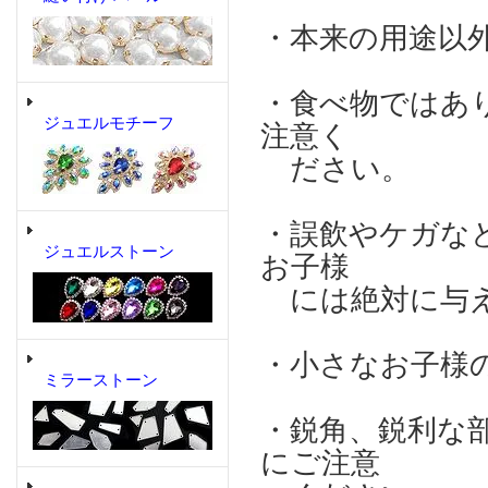
・本来の用途以
・食べ物ではあ
ジュエルモチーフ
注意く
ださい。
・誤飲やケガな
ジュエルストーン
お子様
には絶対に与え
・小さなお子様
ミラーストーン
・鋭角、鋭利な
にご注意