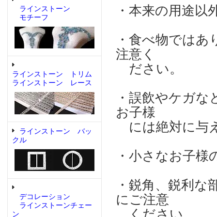
・本来の用途以
ラインストーン
モチーフ
・食べ物ではあ
注意く
ださい。
ラインストーン トリム
ラインストーン レース
・誤飲やケガな
お子様
には絶対に与え
ラインストーン バッ
クル
・小さなお子様
・鋭角、鋭利な
にご注意
デコレーション
ラインストーンチェー
ください。
ン