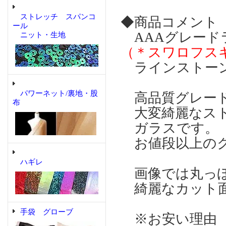
ストレッチ スパンコ
◆商品コメント
ール
AAAグレー
ニット・生地
（＊スワロフス
ラインストー
パワーネット/裏地・股
高品質グレード
布
大変綺麗なスト
ガラスです。
お値段以上のク
ハギレ
画像では丸っぽ
綺麗なカット
手袋 グローブ
※お安い理由