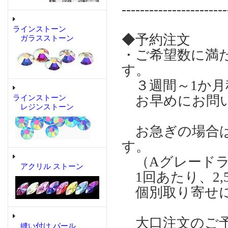
-----------------------
ラインストーン
◆予約注文
ガラスストーン
・ご希望数に満
す。
３週間～1か月
お早めにお問い
ラインストーン
レジンストーン
お急ぎの場合は個
す。
（Aグレードラ
アクリル ストーン
1回あたり、2,
個別取り寄せに
大口注文のご予
縫い付け パール