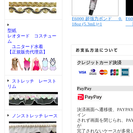
E6000 超強力ボンド 0.
E6
18oz (5.3mL)×1
【
型紙
レオタード コスチュー
ム
ユニタード水着
【正規販売代理店】
クレジットカード決済
ストレッチ レースト
リム
PayPay
決済画面へ遷移後、PAYP
イン
ノンストレッチ レース
されず画面を閉じられ、PA
が
完了されないケースが多発