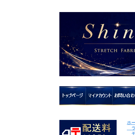
ホ
ラ
モ