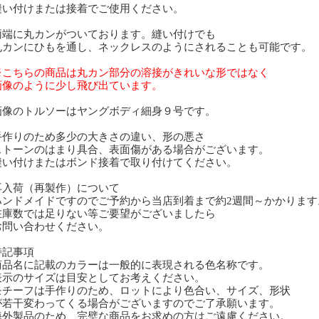
い付けまたは接着でご使用ください。
端に丸カンがついております。縫い付けでも
カンにひもを通し、ネックレスのようにされることも可能です。
こちらの商品は丸カン部分の溶接がきれいな形ではなく
像のように少し飛び出ています。
像のトルソーはヤングボディ細身９号です。
作りのため多少の大きさの違い、形の悪さ
トーンのはまり具合、表面傷がある場合がございます。
い付けまたはボンド接着で取り付けてください。
再入荷（再製作）について
ンドメイドですのでご予約から当店到着まで約2週間～かかります
庫数では足りない等ご要望がございましたら
問い合わせください。
特記事項
商品名に記載のカラーは一般的に表現される色名称です。
表示のサイズは目安としてお考えください。
モチーフは手作りのため、ロットにより色合い、サイズ、形状
若干変わってくる場合がございますのでご了承願います。
海外製品のため、完璧な商品をお求めの方はご遠慮ください。