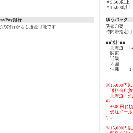
￥5,500以
￥15,000
ゆうパック
PayPay銀行
受領印要
どの銀行からも送金可能です
時間帯指定可
■■送料■■
北海道 1,
関東 8
近畿 8
四国 8
沖縄 1,3
※15,000
送料当店負
北海道・沖
料
+500円お
受注メール
す。
※15,000