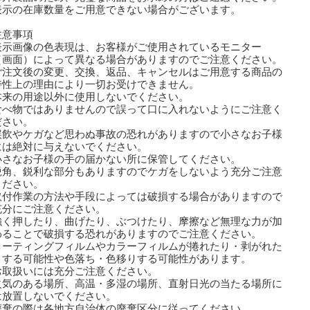
表示の在庫数量をご用意できない場合がございます。
注意事項
表示画像の色表現は、お客様がご使用されているモニター
画面）によって異なる場合がありますのでご注意ください。
ご注文後の変更、交換、返品、キャンセルはご用意する商品の
性上の理由により一切お受けできません。
本来の用途以外に使用しないでください。
食べ物ではありませんので誤って口に入れないようにご注意く
さい。
誤飲やケガなど思わぬ事故の恐れがありますので小さなお子様
は絶対に与えないでください。
小さなお子様の手の届かない所に保管してください。
鋭角、鋭利な部分もありますのでケガをしないよう充分ご注意
ださい。
取付作業の方法や手段によっては破損する場合がありますので
分にご注意ください。
強く押したり、曲げたり、ぶつけたり、摩擦など無理な力が加
ることで破損する恐れがありますのでご注意ください。
コーティングフィルムやカラーフィルムが捲れたり・剥がれた
する可能性や色落ち・色移りする可能性があります。
取扱いには充分ご注意ください。
火気のある場所、高温・多湿の場所、直射日光の当たる場所に
放置しないでください。
廃棄の際は各地方自治体の廃棄区分に従ってください。