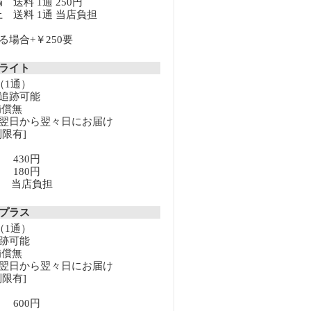
満 送料 1通 250円
以上 送料 1通 当店負担
場合+￥250要
クライト
（1通）
追跡可能
補償無
翌日から翌々日にお届け
限有]
満 430円
上 180円
以上 当店負担
クプラス
（1通）
跡可能
補償無
翌日から翌々日にお届け
限有]
満 600円