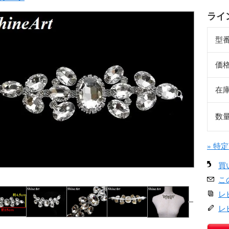
ライ
型
価
在
数
» 特
買
こ
レ
レ