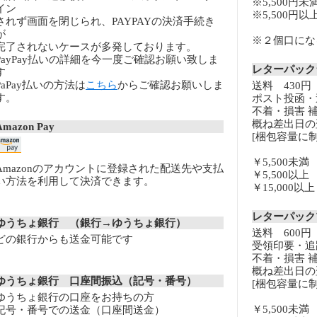
※5,500円未
イン
※5,500円
されず画面を閉じられ、PAYPAYの決済手続き
が
※２個口になる
完了されないケースが多発しております。
PayPay払いの詳細を今一度ご確認お願い致しま
レターパッ
す
PaPay払いの方法は
こちら
からご確認お願いしま
送料 430円
す。
ポスト投函・
不着・損害 
概ね差出日の
Amazon Pay
[梱包容量に制
￥5,500未
Amazonのアカウントに登録された配送先や支払
￥5,500以
い方法を利用して決済できます。
￥15,000
レターパッ
ゆうちょ銀行 （銀行→ゆうちょ銀行）
送料 600円
どの銀行からも送金可能です
受領印要・追
不着・損害 
概ね差出日の
ゆうちょ銀行 口座間振込（記号・番号）
[梱包容量に制
ゆうちょ銀行の口座をお持ちの方
￥5,500未
記号・番号での送金（口座間送金）