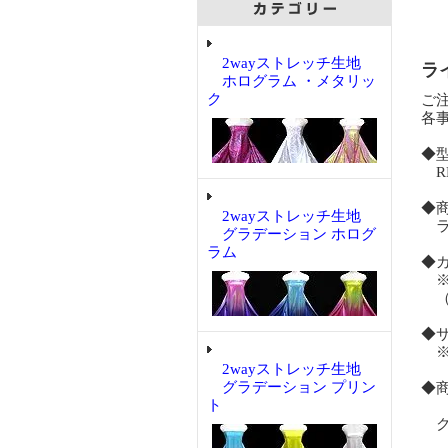
2wayストレッチ生地
ラ
ホログラム ・メタリッ
ク
ご
各
◆
RM
◆
2wayストレッチ生地
ライ
グラデーション ホログ
ラム
◆
※
（
◆
※
2wayストレッチ生地
グラデーション プリン
◆
ト
ク