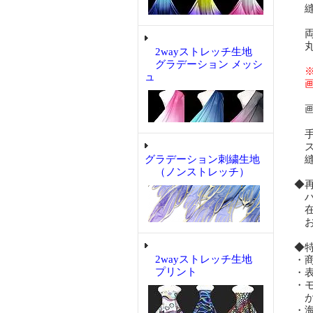
縫
両
丸
2wayストレッチ生地
グラデーション メッシ
※
ュ
画
画
手
ス
グラデーション刺繍生地
縫
（ノンストレッチ）
◆
ハ
在
お
◆
2wayストレッチ生地
・
プリント
・
・
が
・