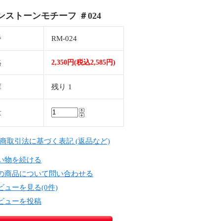
ンストーンモチーフ ＃024
番
RM-024
格
2,350円(税込2,585円)
庫
残り 1
量
定商取引法に基づく表記 (返品など)
い物を続ける
の商品について問い合わせる
ビューを見る(0件)
ビューを投稿