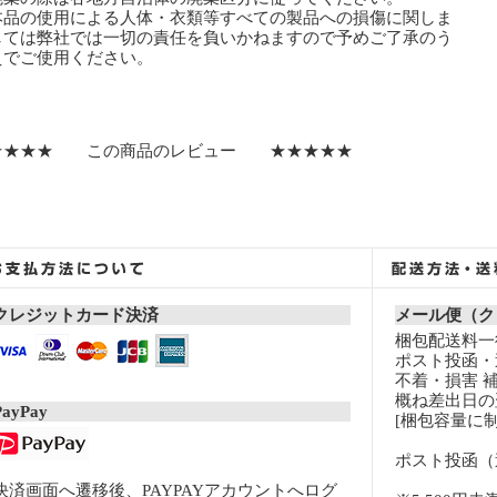
本品の使用による人体・衣類等すべての製品への損傷に関しま
ては弊社では一切の責任を負いかねますので予めご了承のう
でご使用ください。
★★★★ この商品のレビュー ★★★★★
クレジットカード決済
メール便（ク
梱包配送料一律
ポスト投函・
不着・損害 
概ね差出日の
PayPay
[梱包容量に制
ポスト投函（
決済画面へ遷移後、PAYPAYアカウントへログ