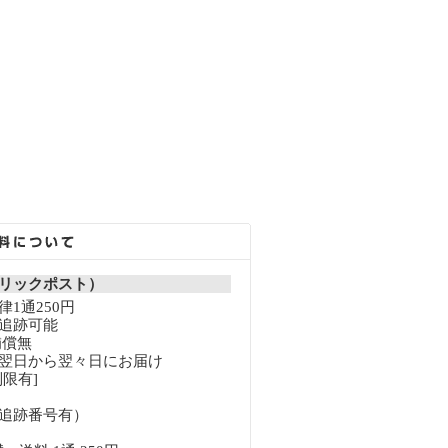
リックポスト）
1通250円
追跡可能
補償無
翌日から翌々日にお届け
限有]
追跡番号有）