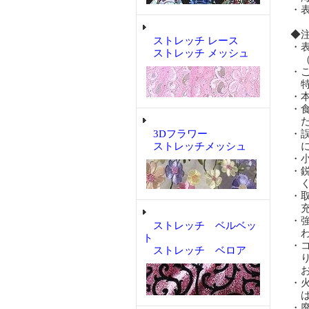
・
◆
ストレッチ レース
・
ストレッチ メッシュ
（
・
特
・
・
だ
3Dフラワー
・
ストレッチメッシュ
に
・
・
く
・
充
・
ストレッチ ベルベッ
わ
ト
・
ストレッチ ベロア
り
お
・
は
・