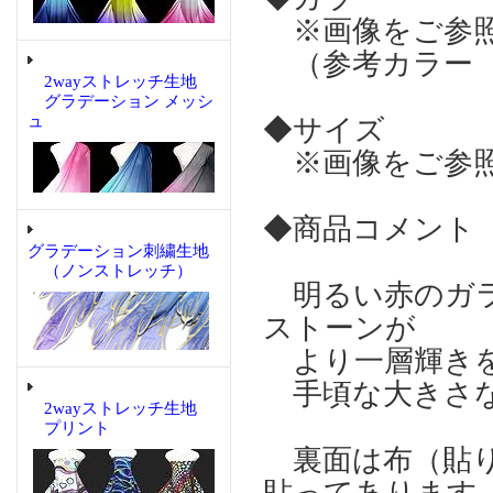
※画像をご参
（参考カラー 
2wayストレッチ生地
グラデーション メッシ
ュ
◆サイズ
※画像をご参
◆商品コメント
グラデーション刺繍生地
（ノンストレッチ）
明るい赤のガラ
ストーンが
より一層輝きを
手頃な大きさな
2wayストレッチ生地
プリント
裏面は布（貼り