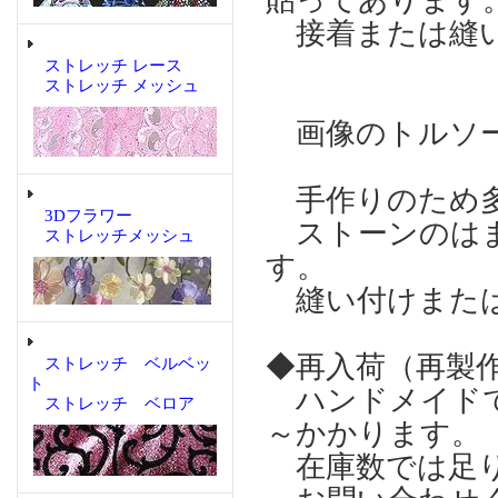
貼ってあります
接着または縫い
ストレッチ レース
ストレッチ メッシュ
画像のトルソー
手作りのため多
3Dフラワー
ストーンのはま
ストレッチメッシュ
す。
縫い付けまたは
◆再入荷（再製
ストレッチ ベルベッ
ト
ハンドメイドで
ストレッチ ベロア
～かかります。
在庫数では足り