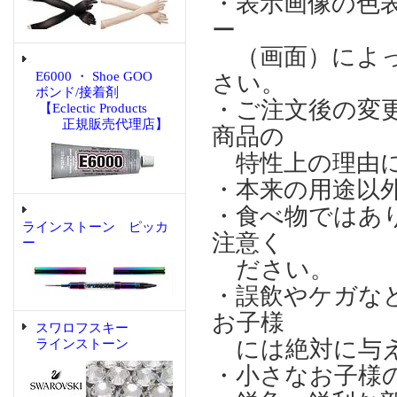
・表示画像の色
ー
（画面）によっ
E6000 ・ Shoe GOO
さい。
ボンド/接着剤
・ご注文後の変
【Eclectic Products
正規販売代理店】
商品の
特性上の理由に
・本来の用途以
・食べ物ではあ
ラインストーン ピッカ
注意く
ー
ださい。
・誤飲やケガな
お子様
スワロフスキー
には絶対に与え
ラインストーン
・小さなお子様