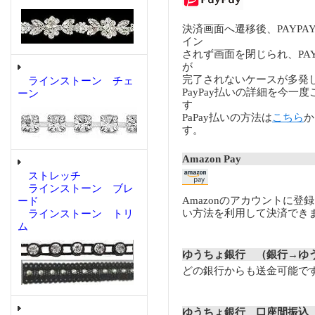
決済画面へ遷移後、PAYP
イン
されず画面を閉じられ、PA
が
完了されないケースが多発
ラインストーン チェ
PayPay払いの詳細を今一
ーン
す
PaPay払いの方法は
こちら
か
す。
Amazon Pay
ストレッチ
ラインストーン ブレ
Amazonのアカウントに登
ード
い方法を利用して決済でき
ラインストーン トリ
ム
ゆうちょ銀行 （銀行→ゆ
どの銀行からも送金可能で
ゆうちょ銀行 口座間振込