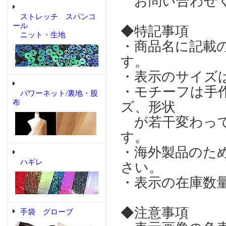
お問い合わせ
ストレッチ スパンコ
ール
◆特記事項
ニット・生地
・商品名に記載
す。
・表示のサイズ
・モチーフは手
パワーネット/裏地・股
布
ズ、形状
が若干変わって
す。
・海外製品のた
ハギレ
さい。
・表示の在庫数
◆注意事項
手袋 グローブ