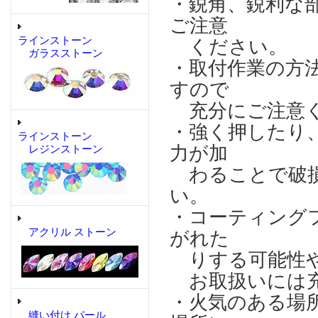
・鋭角、鋭利な
ご注意
ラインストーン
ください。
ガラスストーン
・取付作業の方
すので
充分にご注意
・強く押したり
ラインストーン
力が加
レジンストーン
わることで破損
い。
・コーティング
アクリル ストーン
がれた
りする可能性や
お取扱いには充
・火気のある場
縫い付け パール