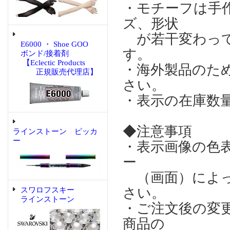
・モチーフは手
ズ、形状
が若干変わって
E6000 ・ Shoe GOO
す。
ボンド/接着剤
【Eclectic Products
・海外製品のた
正規販売代理店】
さい。
・表示の在庫数
◆注意事項
ラインストーン ピッカ
ー
・表示画像の色
ー
（画面）によっ
さい。
スワロフスキー
ラインストーン
・ご注文後の変
商品の