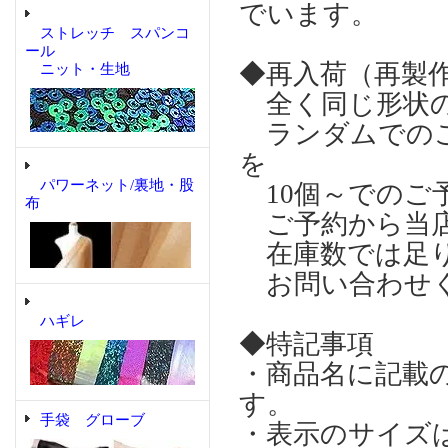
でいます。
ストレッチ スパンコ
ール
◆再入荷（再製
ニット・生地
全く同じ形状の
ランダムでのご
を
パワーネット/裏地・股
10個～でのご
布
ご予約から当店
在庫数では足り
お問い合わせ
ハギレ
◆特記事項
・商品名に記載
す。
手袋 グローブ
・表示のサイズ