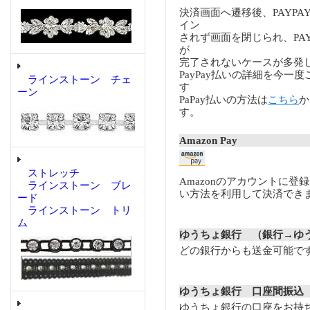
決済画面へ遷移後、PAYP
イン
されず画面を閉じられ、PA
が
完了されないケースが多発
PayPay払いの詳細を今一
ラインストーン チェ
す
ーン
PaPay払いの方法は
こちら
か
す。
Amazon Pay
ストレッチ
Amazonのアカウントに登
ラインストーン ブレ
い方法を利用して決済でき
ード
ラインストーン トリ
ム
ゆうちょ銀行 （銀行→ゆ
どの銀行からも送金可能で
ゆうちょ銀行 口座間振込
ゆうちょ銀行の口座をお持