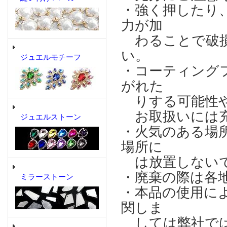
・強く押したり
力が加
わることで破損
い。
ジュエルモチーフ
・コーティング
がれた
りする可能性や
お取扱いには充
ジュエルストーン
・火気のある場
場所に
は放置しない
・廃棄の際は各
ミラーストーン
・本品の使用に
関しま
しては弊社では