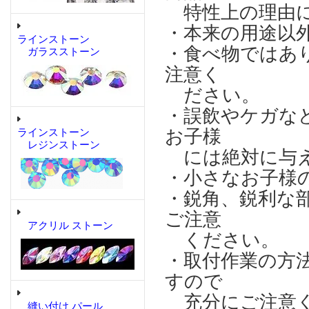
特性上の理由に
・本来の用途以
ラインストーン
・食べ物ではあ
ガラスストーン
注意く
ださい。
・誤飲やケガな
お子様
ラインストーン
レジンストーン
には絶対に与え
・小さなお子様
・鋭角、鋭利な
ご注意
アクリル ストーン
ください。
・取付作業の方
すので
充分にご注意
縫い付け パール