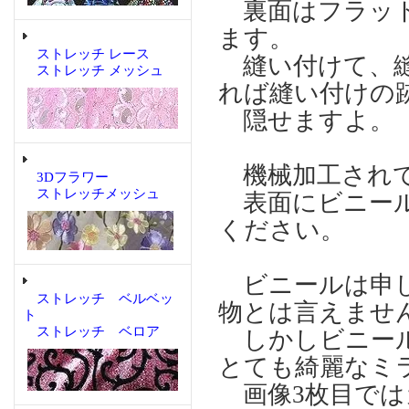
裏面はフラット
ます。
ストレッチ レース
縫い付けて、縫
ストレッチ メッシュ
れば縫い付けの
隠せますよ。
機械加工され
3Dフラワー
ストレッチメッシュ
表面にビニール
ください。
ビニールは申し
ストレッチ ベルベッ
物とは言えませ
ト
ストレッチ ベロア
しかしビニール
とても綺麗なミ
画像3枚目では