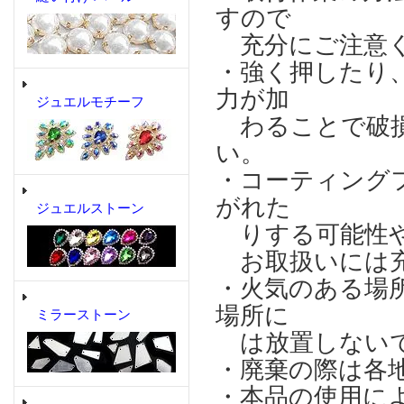
すので
充分にご注意
・強く押したり
力が加
ジュエルモチーフ
わることで破損
い。
・コーティング
がれた
ジュエルストーン
りする可能性や
お取扱いには充
・火気のある場
場所に
ミラーストーン
は放置しない
・廃棄の際は各
・本品の使用に