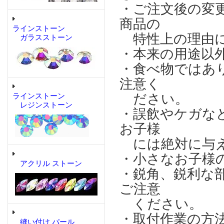
・ご注文後の変
商品の
ラインストーン
特性上の理由に
ガラスストーン
・本来の用途以
・食べ物ではあ
注意く
ださい。
ラインストーン
レジンストーン
・誤飲やケガな
お子様
には絶対に与え
・小さなお子様
アクリル ストーン
・鋭角、鋭利な
ご注意
ください。
・取付作業の方
縫い付け パール