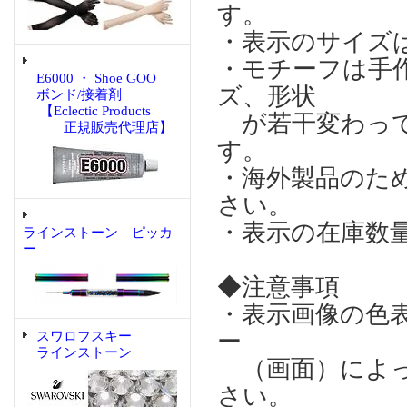
す。
・表示のサイズ
・モチーフは手
E6000 ・ Shoe GOO
ズ、形状
ボンド/接着剤
【Eclectic Products
が若干変わって
正規販売代理店】
す。
・海外製品のた
さい。
・表示の在庫数
ラインストーン ピッカ
ー
◆注意事項
・表示画像の色
ー
スワロフスキー
ラインストーン
（画面）によっ
さい。