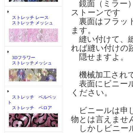
鏡面（ミラー）
ストーンです
ストレッチ レース
裏面はフラット
ストレッチ メッシュ
ます。
縫い付けて、縫
れば縫い付けの
隠せますよ。
3Dフラワー
ストレッチメッシュ
機械加工され
表面にビニール
ください。
ストレッチ ベルベッ
ト
ストレッチ ベロア
ビニールは申し
物とは言えませ
しかしビニール