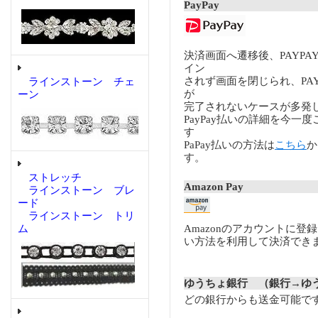
PayPay
決済画面へ遷移後、PAYP
イン
されず画面を閉じられ、PA
ラインストーン チェ
が
ーン
完了されないケースが多発
PayPay払いの詳細を今一
す
PaPay払いの方法は
こちら
か
す。
ストレッチ
Amazon Pay
ラインストーン ブレ
ード
ラインストーン トリ
ム
Amazonのアカウントに登
い方法を利用して決済でき
ゆうちょ銀行 （銀行→ゆ
どの銀行からも送金可能で