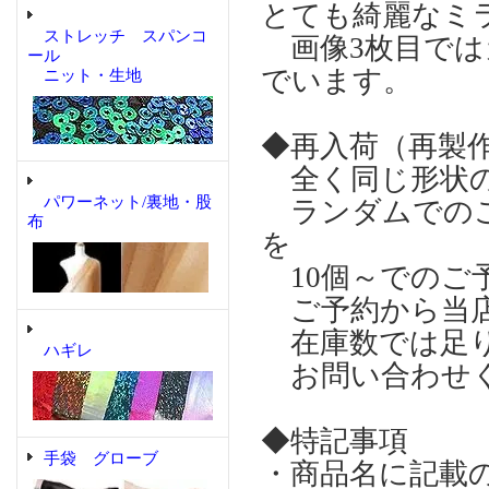
とても綺麗なミ
ストレッチ スパンコ
画像3枚目では
ール
でいます。
ニット・生地
◆再入荷（再製
全く同じ形状の
パワーネット/裏地・股
ランダムでのご
布
を
10個～でのご
ご予約から当店
在庫数では足り
ハギレ
お問い合わせ
◆特記事項
手袋 グローブ
・商品名に記載