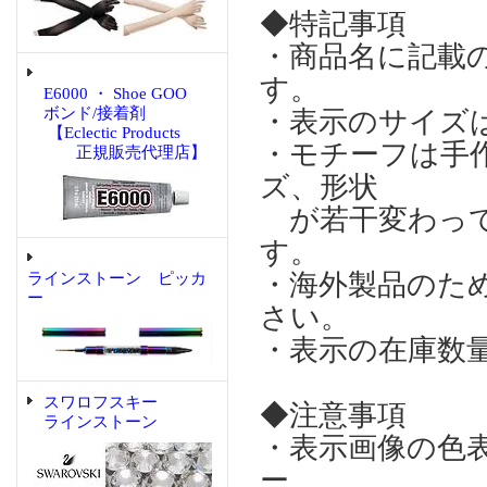
◆特記事項
・商品名に記載
す。
E6000 ・ Shoe GOO
ボンド/接着剤
・表示のサイズ
【Eclectic Products
・モチーフは手
正規販売代理店】
ズ、形状
が若干変わって
す。
・海外製品のた
ラインストーン ピッカ
ー
さい。
・表示の在庫数
スワロフスキー
◆注意事項
ラインストーン
・表示画像の色
ー