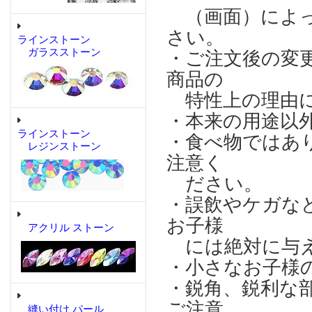
（画面）によっ
さい。
ラインストーン
ガラスストーン
・ご注文後の変
商品の
特性上の理由に
・本来の用途以
ラインストーン
・食べ物ではあ
レジンストーン
注意く
ださい。
・誤飲やケガな
お子様
アクリル ストーン
には絶対に与え
・小さなお子様
・鋭角、鋭利な
ご注意
縫い付け パール