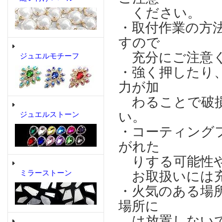
ください。
・取付作業の方
すので
充分にご注意
ジュエルモチーフ
・強く押したり
力が加
わることで破損
い。
ジュエルストーン
・コーティング
がれた
りする可能性や
ミラーストーン
お取扱いには充
・火気のある場
場所に
は放置しない