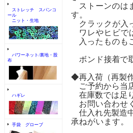
ストーンのはま
ストレッチ スパンコ
す。
ール
ニット・生地
クラックが入っ
ワレやヒビでは
入ったものも
パワーネット/裏地・股
ボンド接着で取
布
◆再入荷（再製
ご予約から当店
在庫数では足り
ハギレ
お問い合わせ
仕入れ先製造中
承ねがいます。
手袋 グローブ