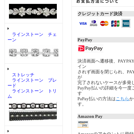
クレジットカード決済
ラインストーン チェ
ーン
PayPay
決済画面へ遷移後、PAYP
イン
されず画面を閉じられ、PA
ストレッチ
が
ラインストーン ブレ
完了されないケースが多発
ード
PayPay払いの詳細を今一
ラインストーン トリ
す
ム
PaPay払いの方法は
こちら
か
す。
Amazon Pay