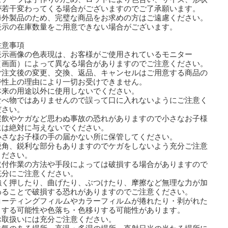
若干変わってくる場合がございますのでご了承願います。
海外製品のため、完璧な商品をお求めの方はご遠慮ください。
表示の在庫数量をご用意できない場合がございます。
注意事項
表示画像の色表現は、お客様がご使用されているモニター
画面）によって異なる場合がありますのでご注意ください。
ご注文後の変更、交換、返品、キャンセルはご用意する商品の
性上の理由により一切お受けできません。
本来の用途以外に使用しないでください。
食べ物ではありませんので誤って口に入れないようにご注意く
さい。
誤飲やケガなど思わぬ事故の恐れがありますので小さなお子様
は絶対に与えないでください。
小さなお子様の手の届かない所に保管してください。
鋭角、鋭利な部分もありますのでケガをしないよう充分ご注意
ださい。
取付作業の方法や手段によっては破損する場合がありますので
分にご注意ください。
強く押したり、曲げたり、ぶつけたり、摩擦など無理な力が加
ることで破損する恐れがありますのでご注意ください。
コーティングフィルムやカラーフィルムが捲れたり・剥がれた
する可能性や色落ち・色移りする可能性があります。
取扱いには充分ご注意ください。