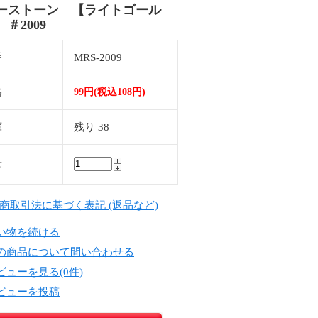
ーストーン 【ライトゴール
＃2009
番
MRS-2009
格
99円(税込108円)
庫
残り 38
量
定商取引法に基づく表記 (返品など)
い物を続ける
の商品について問い合わせる
ビューを見る(0件)
ビューを投稿