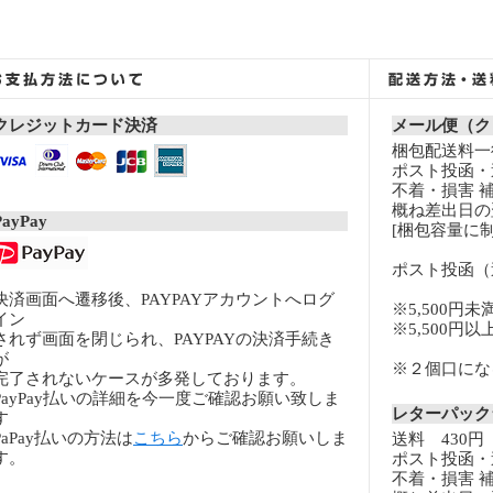
クレジットカード決済
メール便（ク
梱包配送料一律
ポスト投函・
不着・損害 
概ね差出日の
PayPay
[梱包容量に制
ポスト投函（
決済画面へ遷移後、PAYPAYアカウントへログ
※5,500円未
イン
※5,500円
されず画面を閉じられ、PAYPAYの決済手続き
が
※２個口になる
完了されないケースが多発しております。
PayPay払いの詳細を今一度ご確認お願い致しま
レターパッ
す
PaPay払いの方法は
こちら
からご確認お願いしま
送料 430円
す。
ポスト投函・
不着・損害 