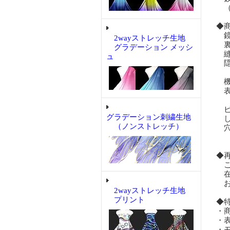
（
◆
鏡
2wayストレッチ生地
裏
グラデーション メッシ
縫
ュ
隠
機
表
ビ
グラデーション刺繍生地
し
（ノンストレッチ）
穴
◆
ご
在
お
2wayストレッチ生地
プリント
◆
・
・
・