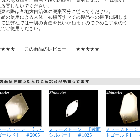
火気のある場所、高温・多湿の場所、直射日光の当たる場所に
放置しないでください。
廃棄の際は各地方自治体の廃棄区分に従ってください。
本品の使用による人体・衣類等すべての製品への損傷に関しま
ては弊社では一切の責任を負いかねますので予めご了承のう
でご使用ください。
★★★★ この商品のレビュー ★★★★★
ミラーストーン 【鏡面
ラーストーン 【ライ
ミラーストーン
シルバー】 ＃1025
ゴールド】 ＃2005
トゴールド】 ＃