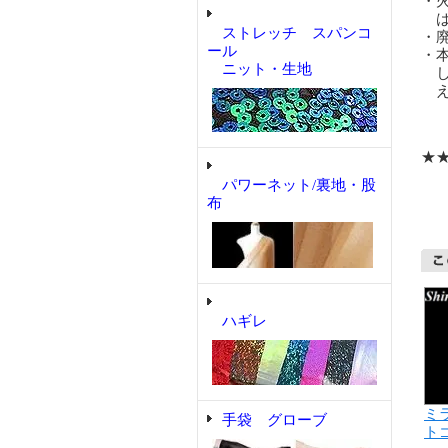
・
は
ストレッチ スパンコ
・
ール
・
ニット・生地
し
え
★
パワーネット/裏地・股
布
ハギレ
ミ
手袋 グローブ
ト