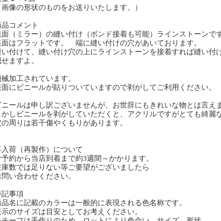
画像の形状のものをお送りいたします。）
商品コメント
面（ミラー）の縫い付け（ボンド接着も可能）ラインストーンで
面はフラットです。 端に縫い付けの穴があいております。
い付けて、縫い付け穴の上にラインストーンを接着すれば縫い付
せますよ。
械加工されています。
面にビニールが貼りついていますので剥がしてご利用ください。
ニールは申し訳ございませんが、お世辞にもきれいな物とは言え
かしビニールを剥がしていただくと、アクリルですがとても綺麗
の周りは若干傷やくもりがあります。
再入荷（再製作）について
予約から当店到着まで約3週間～かかります。
庫数では足りない等ご要望がございましたら
問い合わせください。
特記事項
商品名に記載のカラーは一般的に表現される色名称です。
表示のサイズは目安としてお考えください。
モチーフは手作りのため、ロットにより色合い、サイズ、形状