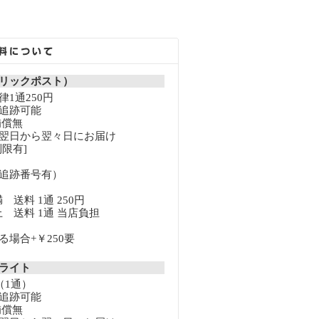
リックポスト）
1通250円
追跡可能
補償無
翌日から翌々日にお届け
限有]
追跡番号有）
満 送料 1通 250円
以上 送料 1通 当店負担
場合+￥250要
クライト
（1通）
追跡可能
補償無