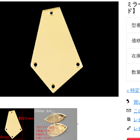
ミラ
ド】 
型
価
在
数
» 特
買
こ
レ
レ