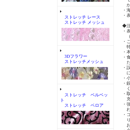
が
・
・
ストレッチ レース
ストレッチ メッシュ
◆
・
（
・
特
・
3Dフラワー
・
ストレッチメッシュ
だ
・
に
・
・
く
・
ストレッチ ベルベッ
充
ト
・
ストレッチ ベロア
わ
・
り
お