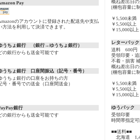
概ね差出日の
Amazon Pay
[梱包容量に制
￥5,500未
Amazonのアカウントに登録された配送先や支払
￥5,500以
い方法を利用して決済できます。
￥15,000
レターパッ
ゆうちょ銀行 （銀行→ゆうちょ銀行）
送料 600円
どの銀行からも送金可能です
受領印要・追
不着・損害 
概ね差出日の
ゆうちょ銀行 口座間振込（記号・番号）
[梱包容量に制
ゆうちょ銀行の口座をお持ちの方
￥5,500未
記号・番号での送金（口座間送金）
￥5,500以
￥15,000
ゆうパック
PayPay銀行
受領印要
どの銀行からも送金可能です
時間帯指定可
■■送料■■
北海道 1,