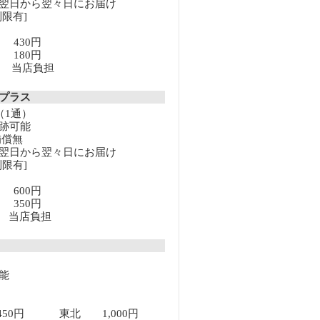
翌日から翌々日にお届け
限有]
満 430円
上 180円
以上 当店負担
クプラス
（1通）
跡可能
補償無
翌日から翌々日にお届け
限有]
満 600円
上 350円
以上 当店負担
能
450円 東北 1,000円