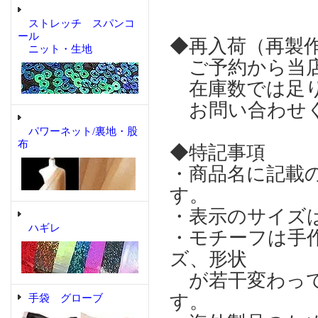
ストレッチ スパンコ
ール
◆再入荷（再製
ニット・生地
ご予約から当店
在庫数では足り
お問い合わせ
パワーネット/裏地・股
布
◆特記事項
・商品名に記載
す。
・表示のサイズ
ハギレ
・モチーフは手
ズ、形状
が若干変わって
す。
手袋 グローブ