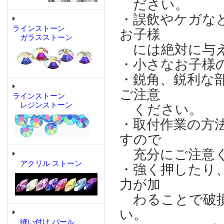
ださい。
・誤飲やケガな
ラインストーン
お子様
ガラスストーン
には絶対に与え
・小さなお子様
・鋭角、鋭利な
ご注意
ラインストーン
レジンストーン
ください。
・取付作業の方
すので
充分にご注意
アクリル ストーン
・強く押したり
力が加
わることで破損
い。
縫い付け パール