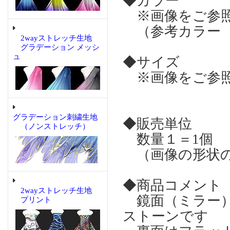
◆カラー
※画像をご参
（参考カラー 
2wayストレッチ生地
グラデーション メッシ
ュ
◆サイズ
※画像をご参
グラデーション刺繍生地
◆販売単位
（ノンストレッチ）
数量１＝1個
（画像の形状の
◆商品コメント
2wayストレッチ生地
鏡面（ミラー）
プリント
ストーンです