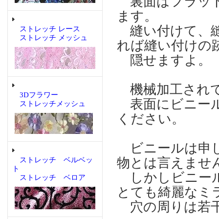
裏面はフラット
ます。
縫い付けて、縫
ストレッチ レース
ストレッチ メッシュ
れば縫い付けの
隠せますよ。
機械加工され
3Dフラワー
表面にビニール
ストレッチメッシュ
ください。
ビニールは申し
物とは言えませ
ストレッチ ベルベッ
ト
しかしビニール
ストレッチ ベロア
とても綺麗なミ
穴の周りは若干