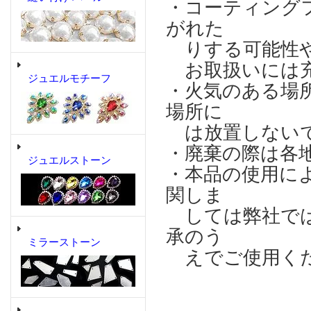
・コーティング
がれた
りする可能性や
お取扱いには充
ジュエルモチーフ
・火気のある場
場所に
は放置しない
・廃棄の際は各
ジュエルストーン
・本品の使用に
関しま
しては弊社では
承のう
ミラーストーン
えでご使用く