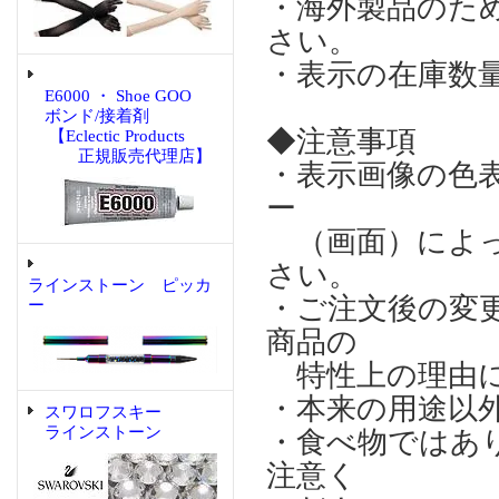
・海外製品のた
さい。
・表示の在庫数
E6000 ・ Shoe GOO
ボンド/接着剤
◆注意事項
【Eclectic Products
正規販売代理店】
・表示画像の色
ー
（画面）によっ
さい。
ラインストーン ピッカ
・ご注文後の変
ー
商品の
特性上の理由に
・本来の用途以
スワロフスキー
ラインストーン
・食べ物ではあ
注意く