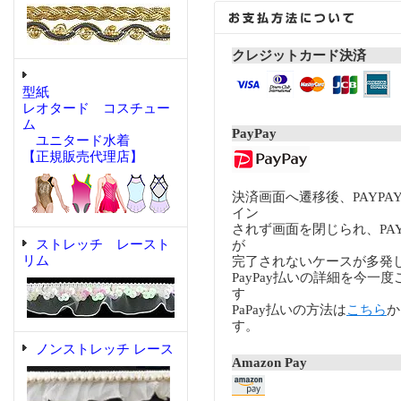
クレジットカード決済
型紙
レオタード コスチュー
ム
PayPay
ユニタード水着
【正規販売代理店】
決済画面へ遷移後、PAYP
イン
されず画面を閉じられ、PA
ストレッチ レースト
が
リム
完了されないケースが多発
PayPay払いの詳細を今一
す
PaPay払いの方法は
こちら
か
す。
ノンストレッチ レース
Amazon Pay