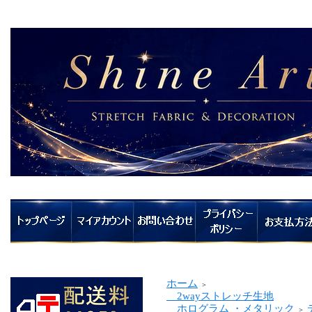
ホーム
＞
2wayストレッチ生地
ホログラム ・メタリック
＞