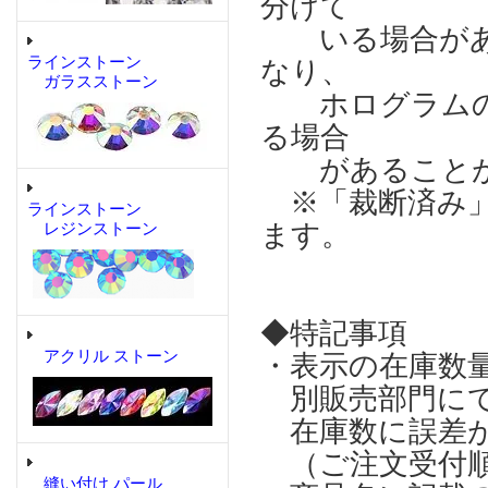
分けて
いる場合があり
ラインストーン
なり、
ガラスストーン
ホログラムの輝
る場合
があることが
※「裁断済み」
ラインストーン
ます。
レジンストーン
◆特記事項
アクリル ストーン
・表示の在庫数
別販売部門にて
在庫数に誤差が
（ご注文受付順
縫い付け パール