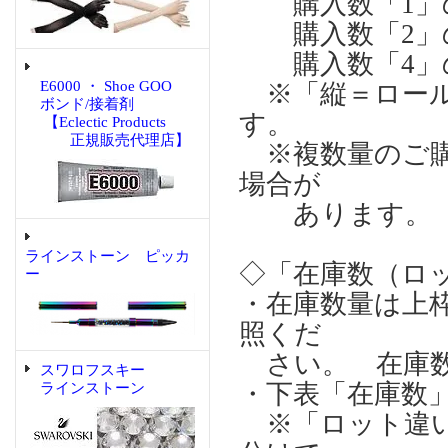
購入数「1」の場合
購入数「2」の場合
購入数「4」の場合
E6000 ・ Shoe GOO
※「縦＝ロール
ボンド/接着剤
す。
【Eclectic Products
正規販売代理店】
※複数量のご購
場合が
あります。
ラインストーン ピッカ
◇「在庫数（ロ
ー
・在庫数量は上
照くだ
さい。 在庫数
スワロフスキー
・下表「在庫数
ラインストーン
※「ロット違い