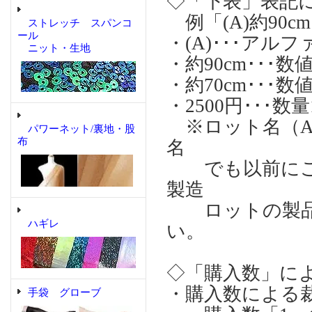
◇「下表」表記
例「(A)約90cm
ストレッチ スパンコ
ール
・(A)･･･ア
ニット・生地
・約90cm･･
・約70cm･･
・2500円･･･
※ロット名（A)
パワーネット/裏地・股
布
名
でも以前にご購
製造
ロットの製品
ハギレ
い。
◇「購入数」に
・購入数による
手袋 グローブ