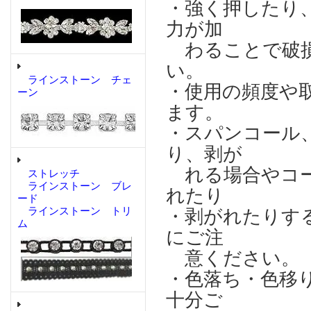
・強く押したり
力が加
わることで破損
い。
ラインストーン チェ
・使用の頻度や
ーン
ます。
・スパンコール
り、剥が
れる場合やコー
ストレッチ
ラインストーン ブレ
れたり
ード
ラインストーン トリ
・剥がれたりす
ム
にご注
意ください。
・色落ち・色移
十分ご