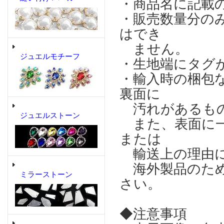
・商品名に記載
・販売数量分の
はでき
ません。
ジュエルモチーフ
・生地端にタグ
・輸入時の梱包
裏面に
汚れがあるもの
ジュエルストーン
また、表面に一
または
輸送上の理由に
海外製品のため
ミラーストーン
さい。
◆注意事項