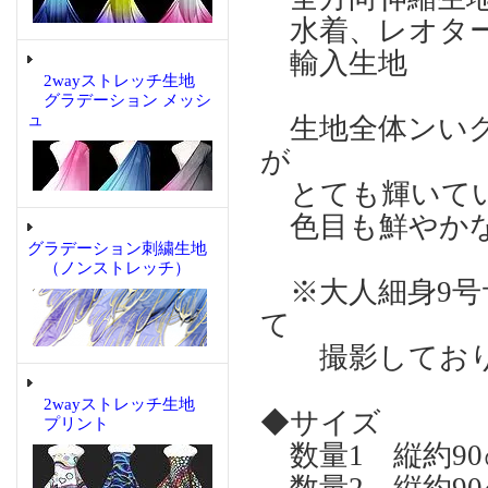
水着、レオタ
輸入生地
2wayストレッチ生地
グラデーション メッシ
ュ
生地全体ンいグ
が
とても輝いてい
色目も鮮やかな
グラデーション刺繍生地
（ノンストレッチ）
※大人細身9号
て
撮影しており
2wayストレッチ生地
◆サイズ
プリント
数量1 縦約90