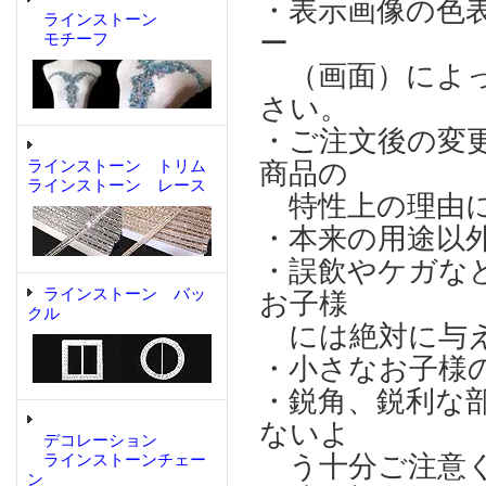
・表示画像の色
ラインストーン
ー
モチーフ
（画面）によっ
さい。
・ご注文後の変
ラインストーン トリム
商品の
ラインストーン レース
特性上の理由に
・本来の用途以
・誤飲やケガな
ラインストーン バッ
お子様
クル
には絶対に与え
・小さなお子様
・鋭角、鋭利な
ないよ
デコレーション
う十分ご注意
ラインストーンチェー
ン