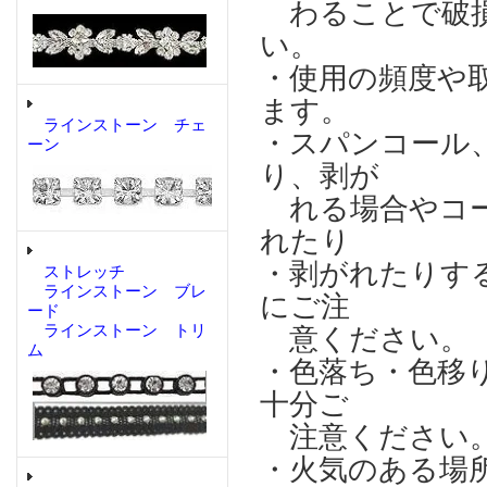
わることで破損
い。
・使用の頻度や
ます。
ラインストーン チェ
・スパンコール
ーン
り、剥が
れる場合やコー
れたり
・剥がれたりす
ストレッチ
ラインストーン ブレ
にご注
ード
ラインストーン トリ
意ください。
ム
・色落ち・色移
十分ご
注意ください
・火気のある場