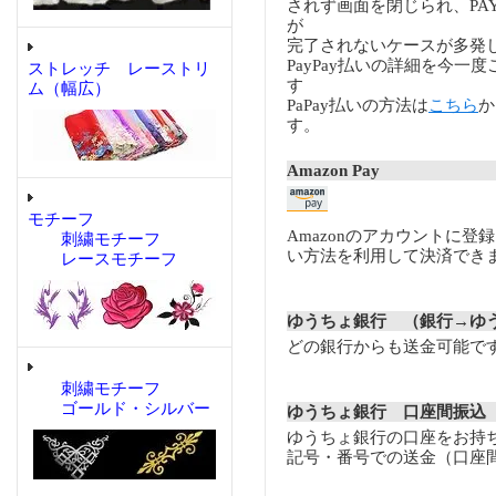
されず画面を閉じられ、PA
が
完了されないケースが多発
PayPay払いの詳細を今一
ストレッチ レーストリ
す
ム（幅広）
PaPay払いの方法は
こちら
か
す。
Amazon Pay
モチーフ
Amazonのアカウントに登
刺繍モチーフ
い方法を利用して決済でき
レースモチーフ
ゆうちょ銀行 （銀行→ゆ
どの銀行からも送金可能で
刺繍モチーフ
ゴールド・シルバー
ゆうちょ銀行 口座間振込
ゆうちょ銀行の口座をお持
記号・番号での送金（口座