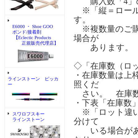
購入数「4」の場合
※「縦＝ロール
す。
E6000 ・ Shoe GOO
※複数量のご購
ボンド/接着剤
場合が
【Eclectic Products
正規販売代理店】
あります。
◇「在庫数（ロ
・在庫数量は上
ラインストーン ピッカ
照くだ
ー
さい。 在庫数
・下表「在庫数
※「ロット違い
スワロフスキー
分けて
ラインストーン
いる場合があり