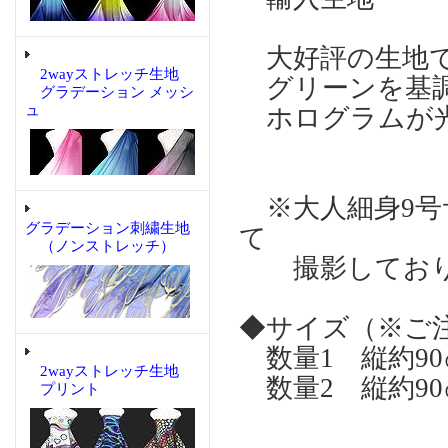
大好評の生地
2wayストレッチ生地
グリーンを基調
グラデーション メッシ
ュ
ホログラムが
※大人細身9号
グラデーション刺繍生地
て
（ノンストレッチ）
撮影しており
◆サイズ（※ご
数量1 縦約90
2wayストレッチ生地
数量2 縦約90㎝
プリント