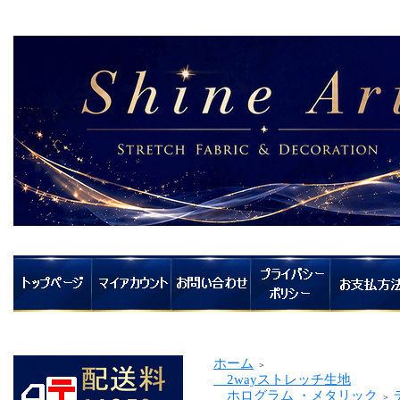
ホーム
＞
2wayストレッチ生地
ホログラム ・メタリック
＞