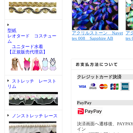
型紙
アクリルストーン Navet
アク
レオタード コスチュー
tes 008 Sapphire AB
tes
ム
ユニタード水着
【正規販売代理店】
クレジットカード決済
ストレッチ レースト
リム
PayPay
ノンストレッチ レース
決済画面へ遷移後、PAYP
イン