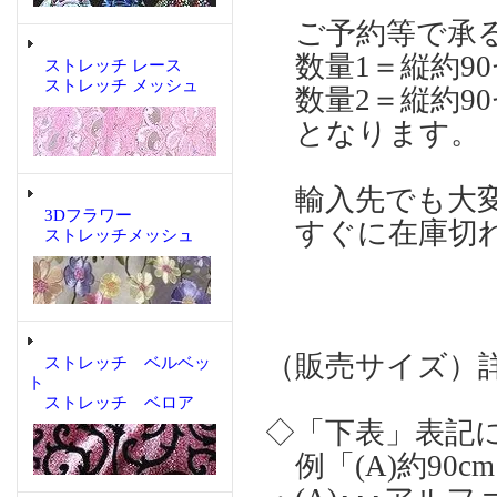
ご予約等で承る
数量1＝縦約90
ストレッチ レース
ストレッチ メッシュ
数量2＝縦約90
となります。 
輸入先でも大変
3Dフラワー
すぐに在庫切れ
ストレッチメッシュ
（販売サイズ）
ストレッチ ベルベッ
ト
ストレッチ ベロア
◇「下表」表記
例「(A)約90cm