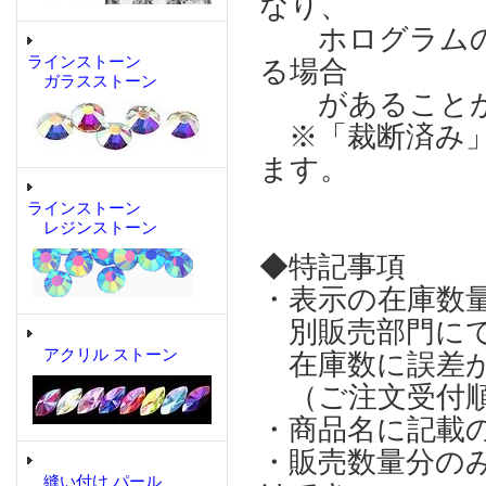
なり、
ホログラムの輝
ラインストーン
る場合
ガラスストーン
があることが
※「裁断済み」
ます。
ラインストーン
レジンストーン
◆特記事項
・表示の在庫数
別販売部門にて
アクリル ストーン
在庫数に誤差が
（ご注文受付順
・商品名に記載
・販売数量分の
縫い付け パール