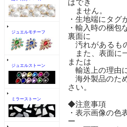
はでき
ません。
・生地端にタグ
・輸入時の梱包
ジュエルモチーフ
裏面に
汚れがあるもの
また、表面に一
または
ジュエルストーン
輸送上の理由に
海外製品のため
さい。
ミラーストーン
◆注意事項
・表示画像の色
ー