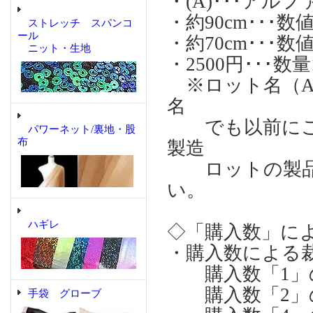
・(A)･･･ア
・約90cm･･
ストレッチ スパンコ
ール
・約70cm･･
ニット・生地
・2500円･･･
※ロット名（A)
名
でも以前にご購
パワーネット/裏地・股
布
製造
ロットの製品
い。
ハギレ
◇「購入数」に
・購入数による
購入数「1」の場合
購入数「2」の場合
手袋 グローブ