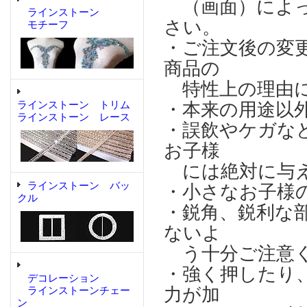
（画面）によっ
ラインストーン
さい。
モチーフ
・ご注文後の変
商品の
特性上の理由に
ラインストーン トリム
・本来の用途以
ラインストーン レース
・誤飲やケガな
お子様
には絶対に与え
ラインストーン バッ
・小さなお子様
クル
・鋭角、鋭利な
ないよ
う十分ご注意
・強く押したり
デコレーション
力が加
ラインストーンチェー
ン