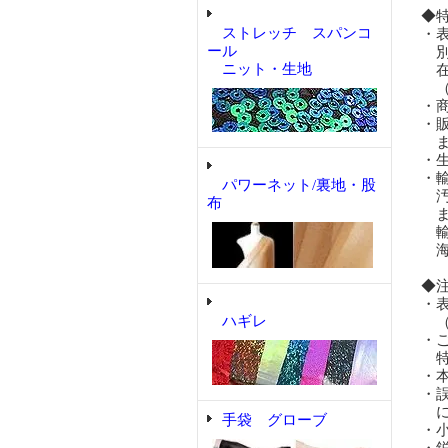
◆
ストレッチ スパンコ
・
ール
別
ニット・生地
在
（
・
・
ま
・
・
パワーネット/裏地・股
汚
布
ま
輸
海
◆
・
ハギレ
（
・
特
・
・
に
手袋 グローブ
・