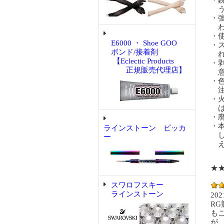
・
う
・
わ
・
E6000 ・ Shoe GOO
・
ボンド/接着剤
れ
【Eclectic Products
・
正規販売代理店】
意
・
注
・
は
・
・
ラインストーン ピッカ
し
ー
え
★
スワロフスキー
ラインストーン
202
R
も
が