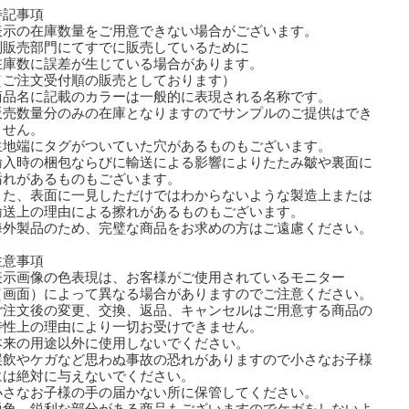
特記事項
表示の在庫数量をご用意できない場合がございます。
販売部門にてすでに販売しているために
庫数に誤差が生じている場合があります。
ご注文受付順の販売としております）
商品名に記載のカラーは一般的に表現される名称です。
販売数量分のみの在庫となりますのでサンプルのご提供はでき
せん。
生地端にタグがついていた穴があるものもございます。
輸入時の梱包ならびに輸送による影響によりたたみ皺や裏面に
れがあるものもございます。
た、表面に一見しただけではわからないような製造上または
送上の理由による擦れがあるものもございます。
外製品のため、完璧な商品をお求めの方はご遠慮ください。
注意事項
表示画像の色表現は、お客様がご使用されているモニター
画面）によって異なる場合がありますのでご注意ください。
ご注文後の変更、交換、返品、キャンセルはご用意する商品の
性上の理由により一切お受けできません。
本来の用途以外に使用しないでください。
誤飲やケガなど思わぬ事故の恐れがありますので小さなお子様
は絶対に与えないでください。
小さなお子様の手の届かない所に保管してください。