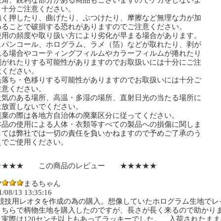
鋭角、鋭利な部分がある商品もございますのでケガをしないよ
十分ご注意ください。
強く押したり、曲げたり、ぶつけたり、摩擦など無理な力が加
ることで破損する恐れがありますのでご注意ください。
使用の頻度や取り扱い方により劣化が早まる場合があります。
スパンコール、ホログラム、ラメ（箔）などが取れたり、剥が
る場合やコーティングフィルムやカラーフィルムが捲れたり
剥がれたりする可能性がありますのでお取扱いには十分にご注
ください。
色落ち・色移りする可能性がありますのでお取扱いには十分ご
意ください。
火気のある場所、高温・多湿の場所、直射日光の当たる場所に
放置しないでください。
廃棄の際は各地方自治体の廃棄区分に従ってください。
本品の使用による人体・衣類等すべての製品への損傷に関しま
ては弊社では一切の責任を負いかねますので予めご了承のう
でご使用ください。
★★★★ この商品のレビュー ★★★★★
まるちゃん
1/08/13 13:35:16
G競技用レオタを作成の為の購入。想像していたホログラム生地でレ
こちらで柄物生地を購入したのですが、長さが長く来るので助かりま
、実際は120センチ以上もあってラッキーでした。 入荷されたま