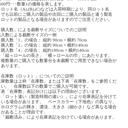
500円･･･数量1の価格を表します。
ット名（A),(B),(C)などは入荷時期により、同ロット名
も以前にご購入の製品や次回にご購入の製品と違う製造
ットの製品となる場合がありますのでご注意ください。
「購入数」による裁断サイズについてのご説明
購入数による裁断サイズの一例
数「1」の場合： 縦約 90cm × 横約 70cm
数「2」の場合： 縦約 90cm × 横約140cm
数「4」の場合： 縦約180cm × 横約140cm
「縦＝ロールの長さ」「横＝ロールの巾」にあたります。
複数量のご購入でも数量分を未裁断でご用意できない場合が
ります。
「在庫数（ロット）」についてのご説明
在庫数量は上枠「在庫数」または下表「在庫数」をご参照くだ
い。 在庫数以下の数量でご購入が可能です。
下表「在庫数」表記分けには以下の理由がございます。
「ロット違い（製造時期の違い）」により在庫表記を分けて
る場合があります。 ベースカラー（下地色）の異なり、
ログラムの輝き、濃淡、大きさ（細かさ）など異なる場合
あることが理由です。
「裁断済み」により在庫表記を分けている場合があります。