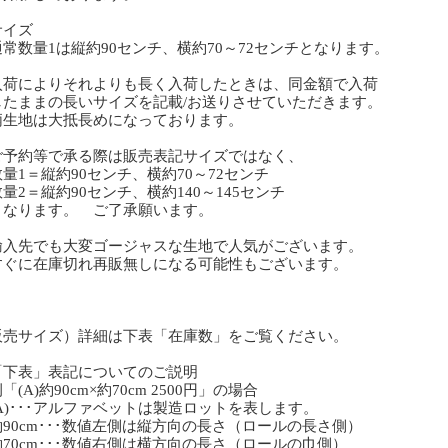
サイズ
常数量1は縦約90センチ、横約70～72センチとなります。
荷によりそれよりも長く入荷したときは、同金額で入荷
たままの長いサイズを記載/お送りさせていただきます。
生地は大抵長めになっております。
予約等で承る際は販売表記サイズではなく、
1＝縦約90センチ、横約70～72センチ
2＝縦約90センチ、横約140～145センチ
なります。 ご了承願います。
入先でも大変ゴージャスな生地で人気がございます。
ぐに在庫切れ再販無しになる可能性もございます。
販売サイズ）詳細は下表「在庫数」をご覧ください。
「下表」表記についてのご説明
(A)約90cm×約70cm 2500円」の場合
A)･･･アルファベットは製造ロットを表します。
90cm･･･数値左側は縦方向の長さ（ロールの長さ側）
70cm･･･数値右側は横方向の長さ（ロールの巾側）