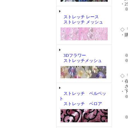
・2
※ロ
で
ストレッチ レース
ロ
ストレッチ メッシュ
◇
・
購入
購入
購入
3Dフラワー
※
ストレッチメッシュ
※
あ
◇
・
さ
・
ストレッチ ベルベッ
※
ト
い
ストレッチ ベロア
ホ
が
※