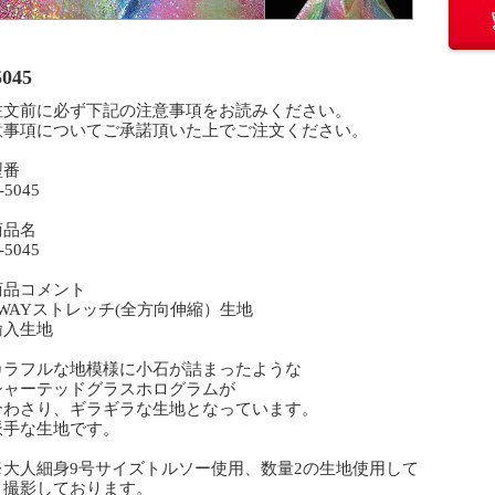
5045
注文前に必ず下記の注意事項をお読みください。
意事項についてご承諾頂いた上でご注文ください。
型番
5045
商品名
5045
商品コメント
WAYストレッチ(全方向伸縮）生地
入生地
ラフルな地模様に小石が詰まったような
ャーテッドグラスホログラムが
わさり、ギラギラな生地となっています。
手な生地です。
大人細身9号サイズトルソー使用、数量2の生地使用して
影しております。