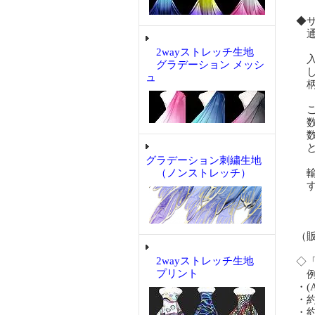
◆
通
2wayストレッチ生地
入
グラデーション メッシ
し
ュ
柄
ご
数量
数量
と
グラデーション刺繍生地
（ノンストレッチ）
輸
す
（
2wayストレッチ生地
◇
プリント
例「
・(
・約
・約