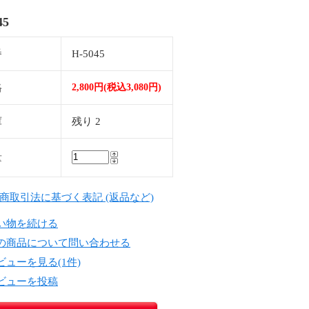
045
番
H-5045
格
2,800円(税込3,080円)
庫
残り 2
量
定商取引法に基づく表記 (返品など)
い物を続ける
の商品について問い合わせる
ビューを見る(1件)
ビューを投稿