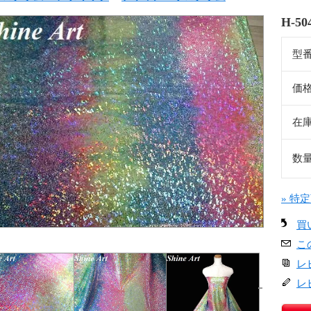
H-5
型
価
在
数
» 特
買
こ
レ
レ