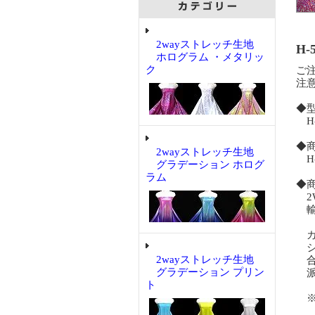
2wayストレッチ生地
H-
ホログラム ・メタリッ
ク
ご
注
◆
H-
◆
2wayストレッチ生地
H-
グラデーション ホログ
ラム
◆
2
輸
カ
シ
2wayストレッチ生地
合
グラデーション プリン
派
ト
※
撮