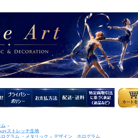
ーム
＞
wayストレッチ生地
ログラム ・メタリック
デザイン ホログラム
＞