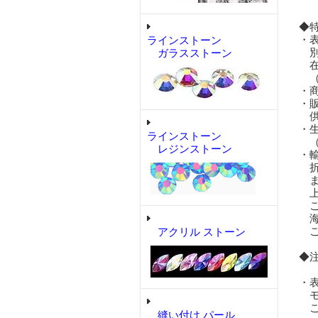
◆
・
ラインストーン
別
ガラスストーン
在
（
・
・
供
・
ラインストーン
（
レジンストーン
・
折
ま
上
ご
海
ご
アクリル ストーン
◆
・
モ
ご
縫い付け パール