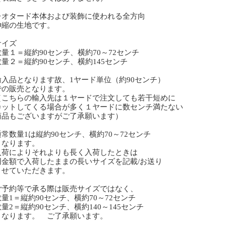
オタード本体および装飾に使われる全方向
縮の生地です。
サイズ
量１＝縦約90センチ、横約70～72センチ
量２＝縦約90センチ、横約145センチ
入品となります故、1ヤード単位（約90センチ）
の販売となります。
こちらの輸入先は１ヤードで注文しても若干短めに
ットしてくる場合が多く１ヤードに数センチ満たない
品もございますがご了承願います）
常数量1は縦約90センチ、横約70～72センチ
なります。
荷によりそれよりも長く入荷したときは
金額で入荷したままの長いサイズを記載/お送り
せていただきます。
予約等で承る際は販売サイズではなく、
1＝縦約90センチ、横約70～72センチ
2＝縦約90センチ、横約140～145センチ
なります。 ご了承願います。