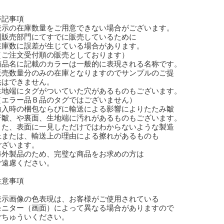
特記事項
表示の在庫数量をご用意できない場合がございます。
販売部門にてすでに販売しているために
庫数に誤差が生じている場合があります。
ご注文受付順の販売としております）
商品名に記載のカラーは一般的に表現される名称です。
販売数量分のみの在庫となりますのでサンプルのご提
はできません。
生地端にタグがついていた穴があるものもございます。
エラー品Ｂ品のタグではございません）
輸入時の梱包ならびに輸送による影響によりたたみ皺
皺、や裏面、生地端に汚れがあるものもございます。
た、表面に一見しただけではわからないような製造
または、輸送上の理由による擦れがあるものも
ざいます。
外製品のため、完璧な商品をお求めの方は
遠慮ください。
注意事項
表示画像の色表現は、お客様がご使用されている
ニター（画面）によって異なる場合がありますので
ちゅういください。