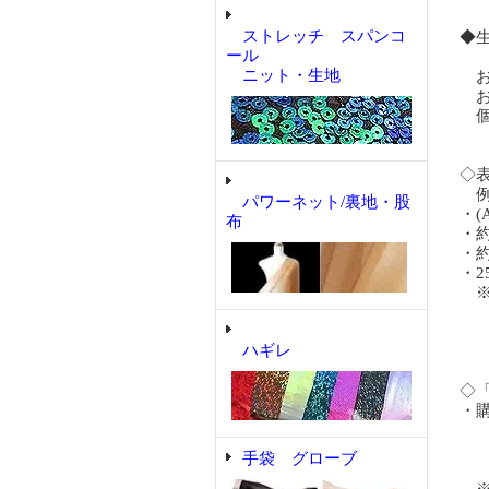
ストレッチ スパンコ
◆
ール
ニット・生地
お
お
個別
◇
例「
パワーネット/裏地・股
・(
布
・
・
・2
※ロ
同
製
ハギレ
の
◇
・
購入
購入
手袋 グローブ
購入