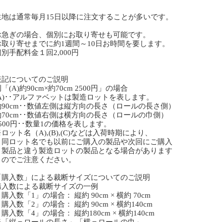
生地は通常毎月15日以降に注文することが多いです。
急ぎの場合、個別にお取り寄せも可能です。
取り寄せまでに約1週間～10日お時間を要します。
手配料金１回2,000円
表記についてのご説明
(A)約90cm×約70cm 2500円」の場合
A)･･アルファベットは製造ロットを表します。
約90cm･･数値左側は縦方向の長さ（ロールの長さ側）
約70cm･･数値右側は横方向の長さ（ロールの巾側）
500円･･数量1の価格を表します。
ット名（A),(B),(C)などは入荷時期により、
ロット名でも以前にご購入の製品や次回にご購入
品と違う製造ロットの製品となる場合があります
でご注意ください。
「購入数」による裁断サイズについてのご説明
購入数による裁断サイズの一例
数「1」の場合： 縦約 90cm × 横約 70cm
数「2」の場合： 縦約 90cm × 横約140cm
数「4」の場合： 縦約180cm × 横約140cm