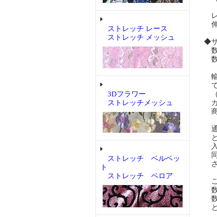
レ
伸
ストレッチ レース
ストレッチ メッシュ
◆
数
数
輸
で
3Dフラワー
（
ストレッチメッシュ
カ
商
通
と
入
同
ストレッチ ベルベッ
さ
ト
ストレッチ ベロア
ご
数量
数量
と