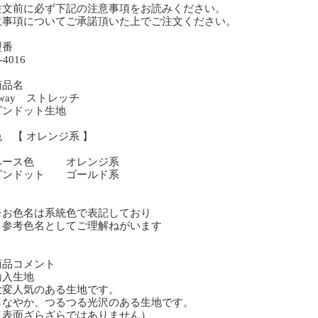
注文前に必ず下記の注意事項をお読みください。
意事項についてご承諾頂いた上でご注文ください。
型番
4016
商品名
way ストレッチ
ンドット生地
 【 オレンジ系 】
ース色 オレンジ系
ンドット ゴールド系
お色名は系統色で表記しており
考色名としてご理解ねがいます
商品コメント
入生地
変人気のある生地です。
なやか、つるつる光沢のある生地です。
表面ざらざらではありません）