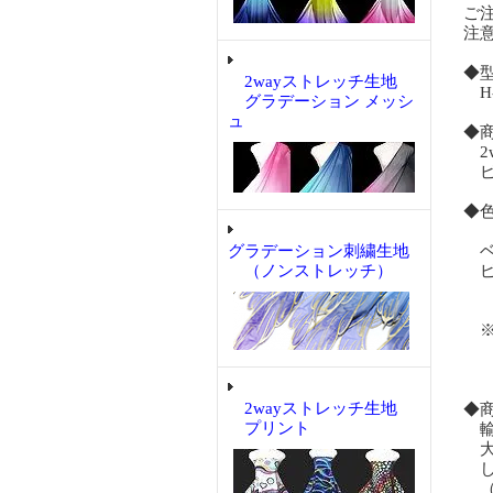
ご
注
◆
2wayストレッチ生地
H-
グラデーション メッシ
ュ
◆
2
ピ
◆色
グラデーション刺繍生地
ベ
（ノンストレッチ）
ピ
※
参
2wayストレッチ生地
◆
プリント
輸
大
し
（