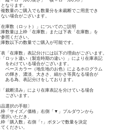
「縦＝ロールの長さ」「横＝ロールの巾」
なります。
複数量のご購入でも数量分を未裁断でご用意でき
い場合がございます。
「在庫数（ロット）」についてのご説明
在庫数量は上枠「在庫数」または下表「在庫数」を
参照ください。
庫数以下の数量でご購入が可能です。
下表「在庫数」表記分けには以下の理由がございます。
「ロット違い（製造時期の違い）」により在庫表記
わけている場合がございます。
ースカラー（地生地のお色）によるホログラム
輝き、濃淡、大きさ、細かさ等異なる場合が
る為、表記分けをしております。
「裁断済み」により在庫表記を分けている場合
ざいます。
商品選択の手順〕
枠「サイズ／価格」右側「▼」プルダウンから
選択いただき、
枠「購入数」右側「↑」ボタンで数量を決定
てください。