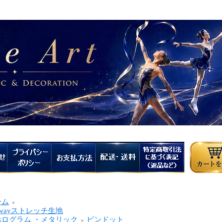
ーム
＞
wayストレッチ生地
ログラム ・メタリック
ピンドット
＞