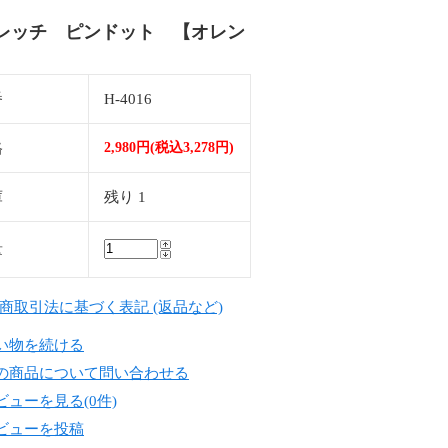
レッチ ピンドット 【オレン
番
H-4016
格
2,980円(税込3,278円)
庫
残り 1
量
定商取引法に基づく表記 (返品など)
い物を続ける
の商品について問い合わせる
ビューを見る(0件)
ビューを投稿