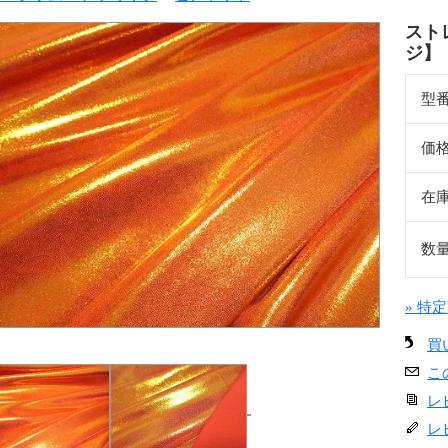
スト
ジ】
型
価
在
数
» 特
買
こ
レ
レ