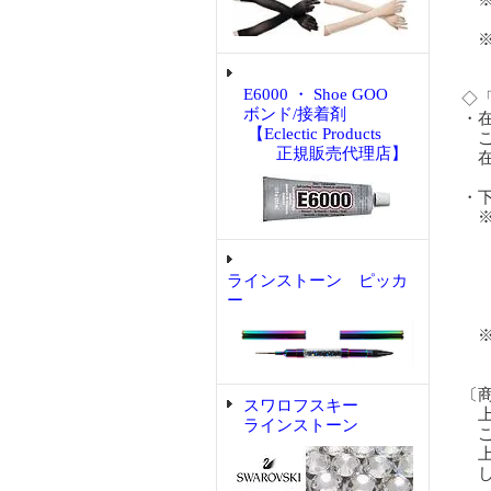
※
と
※
な
E6000 ・ Shoe GOO
◇
ボンド/接着剤
・
【Eclectic Products
ご
正規販売代理店】
在
・
※
を
ベ
の
ラインストーン ピッカ
あ
ー
※
ご
〔
スワロフスキー
上
ラインストーン
ご
上
し