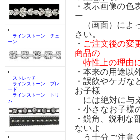
・表示画像の色
ー
（画面）によっ
さい。
ラインストーン チェ
ーン
・
ご注文後の変
商品の
特性上の理由に
・本来の用途以
ストレッチ
・誤飲やケガな
ラインストーン ブレ
お子様
ード
ラインストーン トリ
には絶対に与え
ム
・小さなお子様
・鋭角、鋭利な
ないよ
う十分ご注意