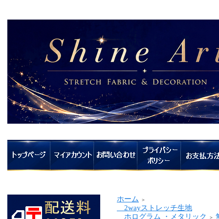
ホーム
＞
2wayストレッチ生地
ホログラム ・メタリック
＞