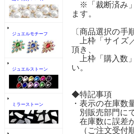
※「裁断済み」
ます。
〔商品選択の手
ジュエルモチーフ
上枠「サイズ／
頂き、
上枠「購入数」
い。
ジュエルストーン
◆特記事項
・表示の在庫数
ミラーストーン
別販売部門にて
在庫数に誤差が
（ご注文受付順