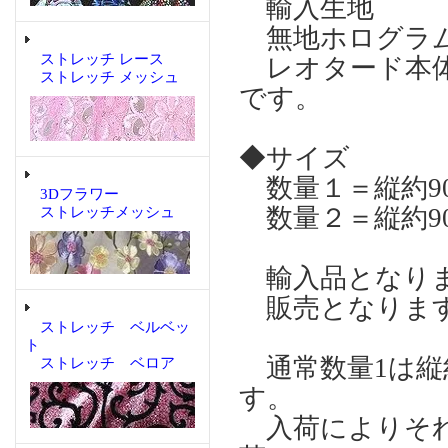
輸入生地
無地ホログラ
ストレッチ レース
レオタード本体
ストレッチ メッシュ
です。
◆サイズ
数量１＝縦約90
3Dフラワー
数量２＝縦約90
ストレッチメッシュ
輸入品となりま
販売となりま
ストレッチ ベルベッ
ト
通常数量1は縦約
ストレッチ ベロア
す。
入荷によりそれ