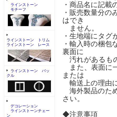
・商品名に記載
ラインストーン
モチーフ
・販売数量分の
はでき
ません。
・生地端にタグ
ラインストーン トリム
・輸入時の梱包
ラインストーン レース
裏面に
汚れがあるもの
また、表面に一
ラインストーン バッ
または
クル
輸送上の理由に
海外製品のため
さい。
デコレーション
ラインストーンチェー
◆注意事項
ン