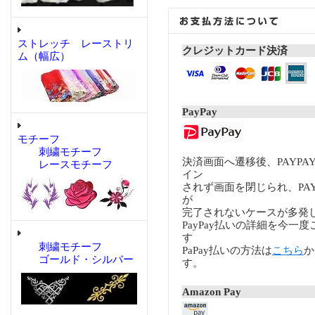
ストレッチ レーストリ
クレジットカード決済
ム（幅広）
PayPay
モチーフ
刺繍モチーフ
決済画面へ遷移後、PAYP
レースモチーフ
イン
されず画面を閉じられ、PA
が
完了されないケースが多発
PayPay払いの詳細を今一
す
刺繍モチーフ
PaPay払いの方法は
こちら
か
ゴールド・シルバー
す。
Amazon Pay