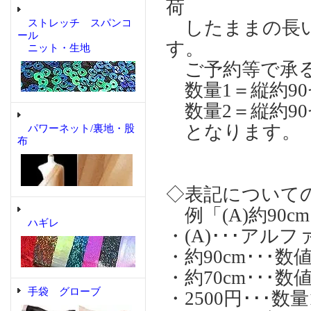
荷
ストレッチ スパンコ
したままの長い
ール
す。
ニット・生地
ご予約等で承る
数量1＝縦約90
数量2＝縦約90
となります。 
パワーネット/裏地・股
布
◇表記について
例「(A)約90cm
ハギレ
・(A)･･･ア
・約90cm･･
・約70cm･･
手袋 グローブ
・2500円･･･