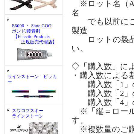
※ロット名（A)
名
でも以前にご購
E6000 ・ Shoe GOO
製造
ボンド/接着剤
【Eclectic Products
ロットの製品
正規販売代理店】
い。
◇「購入数」に
・購入数による
ラインストーン ピッカ
ー
購入数「1」の場合
購入数「2」の場合
購入数「4」の場合
※「縦＝ロール
スワロフスキー
ラインストーン
す。
※複数量のご購