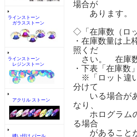
場合が
あります。
ラインストーン
ガラスストーン
◇「在庫数（ロ
・在庫数量は上
照くだ
さい。 在庫数
ラインストーン
レジンストーン
・下表「在庫数
※「ロット違い
分けて
いる場合があり
アクリル ストーン
なり、
ホログラムの輝
る場合
があることが
縫い付け パール