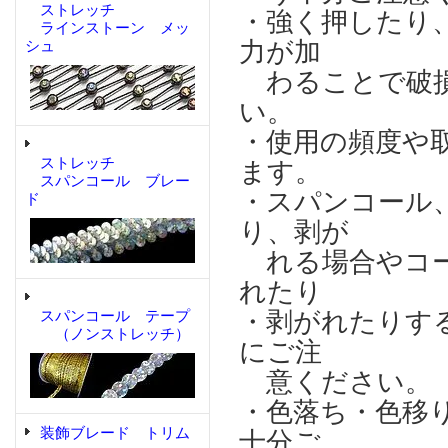
ストレッチ
・強く押したり
ラインストーン メッ
力が加
シュ
わることで破損
い。
・使用の頻度や
ストレッチ
ます。
スパンコール ブレー
・スパンコール
ド
り、剥が
れる場合やコー
れたり
・剥がれたりす
スパンコール テープ
（ノンストレッチ）
にご注
意ください。
・色落ち・色移
装飾ブレード トリム
十分ご