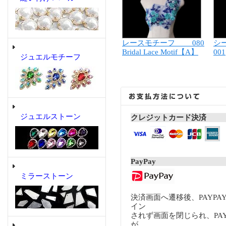
レースモチーフ 080
シ
Bridal Lace Motif【A】
001
ジュエルモチーフ
ジュエルストーン
クレジットカード決済
PayPay
ミラーストーン
決済画面へ遷移後、PAYP
イン
されず画面を閉じられ、PA
が