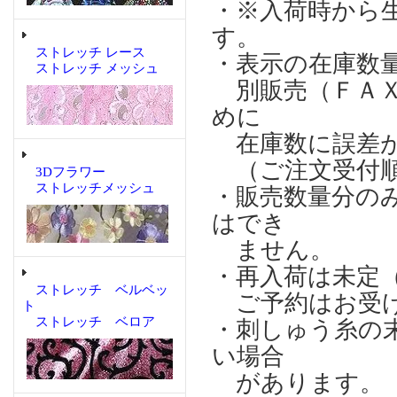
・※入荷時から
す。
ストレッチ レース
・表示の在庫数
ストレッチ メッシュ
別販売（ＦＡＸ
めに
在庫数に誤差が
（ご注文受付順
3Dフラワー
ストレッチメッシュ
・販売数量分の
はでき
ません。
・再入荷は未定
ストレッチ ベルベッ
ご予約はお受け
ト
ストレッチ ベロア
・刺しゅう糸の
い場合
があります。