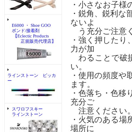
・小さなお子様
・鋭角、鋭利な
ないよ
E6000 ・ Shoe GOO
う充分ご注意
ボンド/接着剤
【Eclectic Products
・強く押したり
正規販売代理店】
力が加
わることで破損
い。
・使用の頻度や
ラインストーン ピッカ
ー
ます。
・色落ち・色移
充分ご
注意ください
スワロフスキー
ラインストーン
・火気のある場
場所に