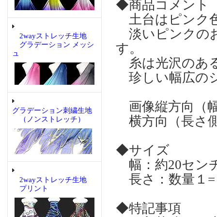
◆商品コメント
土台はピンク
淡いピンクのお
2wayストレッチ生地
グラデーション メッシ
す。
ュ
糸は光沢のある
珍しい幅広のシ
画像縦方向（幅
グラデーション刺繍生地
横方向（長さ側
（ノンストレッチ）
◆サイズ
幅：約20セン
長さ：数量１=
2wayストレッチ生地
プリント
◆特記事項