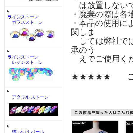
は放置しない
・廃棄の際は各
ラインストーン
・本品の使用に
ガラスストーン
関しま
しては弊社では
承のう
えでご使用く
ラインストーン
レジンストーン
★★★★★ こ
アクリル ストーン
縫い付け パール