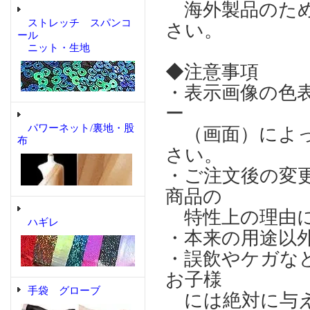
海外製品のため
ストレッチ スパンコ
さい。
ール
ニット・生地
◆注意事項
・表示画像の色
ー
パワーネット/裏地・股
（画面）によっ
布
さい。
・ご注文後の変
商品の
特性上の理由に
ハギレ
・本来の用途以
・誤飲やケガな
お子様
手袋 グローブ
には絶対に与え