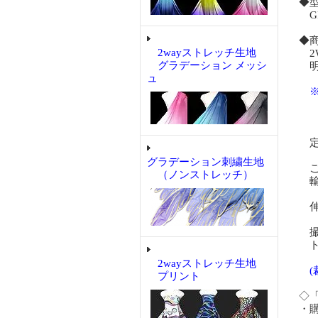
◆
GP
◆
2wayストレッチ生地
2
グラデーション メッシ
明
ュ
※
数
定
グラデーション刺繍生地
ご
（ノンストレッチ）
輸
伸
撮
ト
2wayストレッチ生地
プリント
◇
・