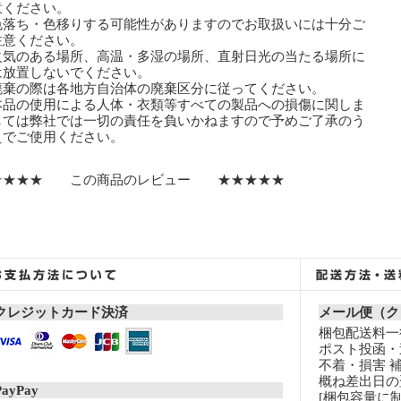
ください。
色落ち・色移りする可能性がありますのでお取扱いには十分ご
意ください。
火気のある場所、高温・多湿の場所、直射日光の当たる場所に
放置しないでください。
廃棄の際は各地方自治体の廃棄区分に従ってください。
本品の使用による人体・衣類等すべての製品への損傷に関しま
ては弊社では一切の責任を負いかねますので予めご了承のう
でご使用ください。
★★★★ この商品のレビュー ★★★★★
クレジットカード決済
メール便（ク
梱包配送料一律
ポスト投函・
不着・損害 
概ね差出日の
PayPay
[梱包容量に制