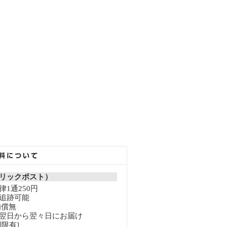
リックポスト）
1通250円
追跡可能
補償無
翌日から翌々日にお届け
限有]