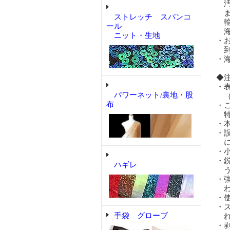
汚
ま
ストレッチ スパンコ
輸
ール
海
ニット・生地
・
到
・
◆
・
パワーネット/裏地・股
（
布
・
特
・
・
に
・
・
ハギレ
う
・
わ
・
・
手袋 グローブ
れ
・