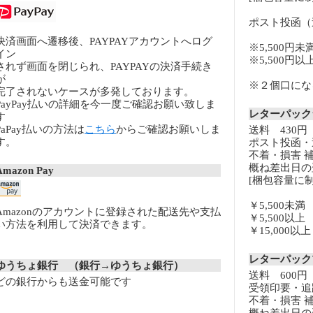
ポスト投函（
決済画面へ遷移後、PAYPAYアカウントへログ
※5,500円未
イン
※5,500円
されず画面を閉じられ、PAYPAYの決済手続き
が
※２個口になる
完了されないケースが多発しております。
PayPay払いの詳細を今一度ご確認お願い致しま
レターパッ
す
PaPay払いの方法は
こちら
からご確認お願いしま
送料 430円
す。
ポスト投函・
不着・損害 
概ね差出日の
Amazon Pay
[梱包容量に制
￥5,500未
Amazonのアカウントに登録された配送先や支払
￥5,500以
い方法を利用して決済できます。
￥15,000
レターパッ
ゆうちょ銀行 （銀行→ゆうちょ銀行）
送料 600円
どの銀行からも送金可能です
受領印要・追
不着・損害 