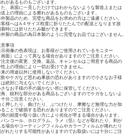
れがあるものもございます。
た、表面に一見しただけではわからないような製造上または
送上の理由による擦れがあるものもございます。
外製品のため、完璧な商品をお求めの方はご遠慮ください。
お客様へはA４サイズ程度に折りたたんでの配送となります故
着時には折りたたみ皺ができます。
海外製の商品の為日本製のように完璧なお品ではございません。
注意事項
表示画像の色表現は、お客様がご使用されているモニター
画面）によって異なる場合がありますのでご注意ください。
ご注文後の変更、交換、返品、キャンセルはご用意する商品の
性上の理由により一切お受けできません。
本来の用途以外に使用しないでください。
誤飲やケガなど思わぬ事故の恐れがありますので小さなお子様
は絶対に与えないでください。
小さなお子様の手の届かない所に保管してください。
鋭角、鋭利な部分がある商品もございますのでケガをしないよ
十分ご注意ください。
強く押したり、曲げたり、ぶつけたり、摩擦など無理な力が加
ることで破損する恐れがありますのでご注意ください。
使用の頻度や取り扱い方により劣化が早まる場合があります。
スパンコール、ホログラム、ラメ（箔）などが取れたり、剥が
る場合やコーティングフィルムやカラーフィルムが捲れたり
剥がれたりする可能性がありますのでお取扱いには十分にご注