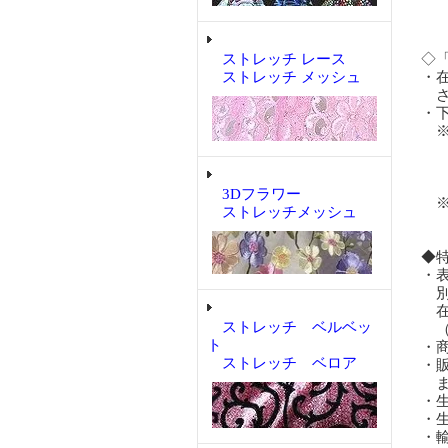
購入
購入
ストレッチ レース
◇
ストレッチ メッシュ
・
さ
・
※
い
ホ
が
3Dフラワー
※
ストレッチメッシュ
◆
・
別
在
ストレッチ ベルベッ
（
ト
・
ストレッチ ベロア
・
ま
・
・
・