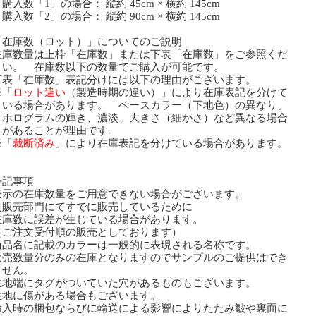
数「1」の場合： 縦約 45cm × 横約 145cm
数「2」の場合： 縦約 90cm × 横約 145cm
「在庫数（ロット）」についてのご説明
在庫数量は上枠「在庫数」または下表「在庫数」をご参照くだ
い。 在庫数以下の数量でご購入が可能です。
下表「在庫数」表記分けには以下の理由がございます。
「
ロット違い
（製造時期の違い）」により在庫表記を分けて
る場合があります。 ベースカラー（下地色）の異なり、
ログラムの輝き、濃淡、大きさ（細かさ）など異なる場合
あることが理由です。
「
裁断済み
」により在庫表記を分けている場合があります。
特記事項
表示の在庫数量をご用意できない場合がございます。
販売部門にてすでに販売しているために
庫数に誤差が生じている場合があります。
ご注文受付順の販売としております）
商品名に記載のカラーは一般的に表現される名称です。
販売数量分のみの在庫となりますのでサンプルのご提供はでき
せん。
生地端にタグがついていた穴があるものもございます。
生地に傷がある場合もございます。
輸入時の梱包ならびに輸送による影響によりたたみ皺や裏面に