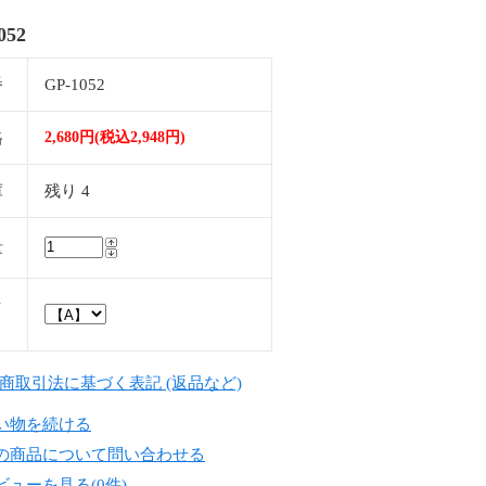
052
番
GP-1052
格
2,680円(税込2,948円)
庫
残り 4
量
ッ
定商取引法に基づく表記 (返品など)
い物を続ける
の商品について問い合わせる
ビューを見る(0件)