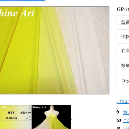
GP-1
型
価
在
数
ロ
ト
» 特
買
こ
レ