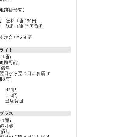
追跡番号有）
満 送料 1通 250円
以上 送料 1通 当店負担
場合+￥250要
クライト
（1通）
追跡可能
補償無
翌日から翌々日にお届け
限有]
満 430円
上 180円
以上 当店負担
クプラス
（1通）
跡可能
補償無