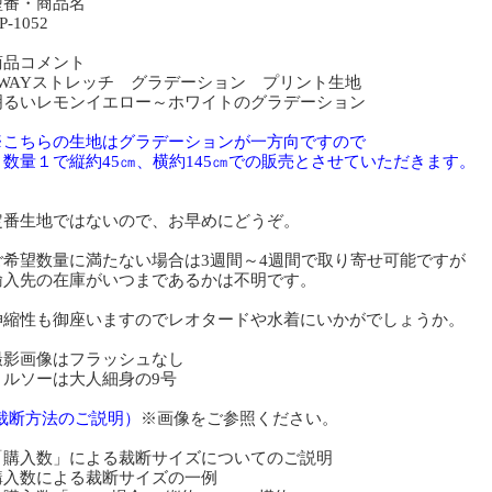
型番・商品名
-1052
商品コメント
WAYストレッチ グラデーション プリント生地
るいレモンイエロー～ホワイトのグラデーション
こちらの生地はグラデーションが一方向ですので
量１で縦約45㎝、横約145㎝での販売とさせていただきます。
番生地ではないので、お早めにどうぞ。
希望数量に満たない場合は3週間～4週間で取り寄せ可能ですが
入先の在庫がいつまであるかは不明です。
縮性も御座いますのでレオタードや水着にいかがでしょうか。
影画像はフラッシュなし
ルソーは大人細身の9号
(裁断方法のご説明）
※画像をご参照ください。
「購入数」による裁断サイズについてのご説明
購入数による裁断サイズの一例