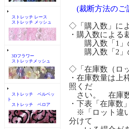
(裁断方法のご
ストレッチ レース
ストレッチ メッシュ
◇「購入数」に
・購入数による
購入数「1」の場合：
購入数「2」の場合：
3Dフラワー
ストレッチメッシュ
◇「在庫数（ロ
・在庫数量は上
照くだ
さい。 在庫数
ストレッチ ベルベッ
ト
・下表「在庫数
ストレッチ ベロア
※「ロット違い
分けて