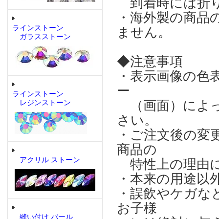
到着時には折り
・海外製の商品
ラインストーン
ません。
ガラスストーン
◆注意事項
・表示画像の色
ー
ラインストーン
（画面）によっ
レジンストーン
さい。
・ご注文後の変
商品の
アクリル ストーン
特性上の理由に
・本来の用途以
・誤飲やケガな
お子様
縫い付け パール