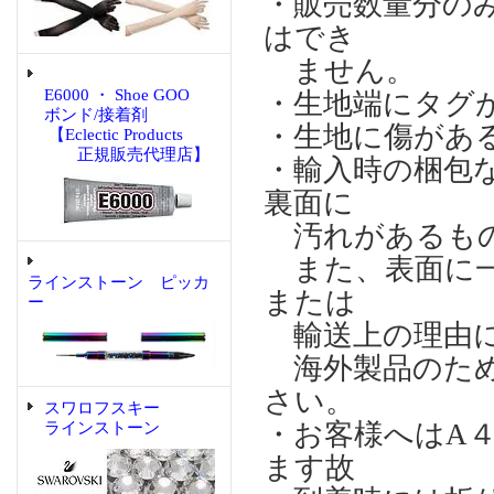
・販売数量分の
はでき
ません。
E6000 ・ Shoe GOO
・生地端にタグ
ボンド/接着剤
・生地に傷があ
【Eclectic Products
正規販売代理店】
・輸入時の梱包
裏面に
汚れがあるもの
また、表面に一
ラインストーン ピッカ
または
ー
輸送上の理由に
海外製品のため
さい。
スワロフスキー
・お客様へはA
ラインストーン
ます故