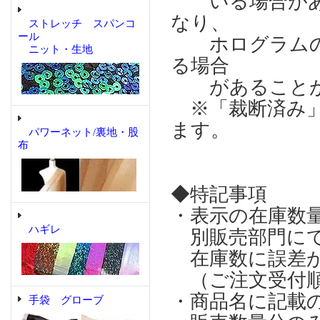
いる場合があり
なり、
ストレッチ スパンコ
ール
ホログラムの輝
ニット・生地
る場合
があることが
※「裁断済み」
ます。
パワーネット/裏地・股
布
◆特記事項
・表示の在庫数
ハギレ
別販売部門にて
在庫数に誤差が
（ご注文受付順
・商品名に記載
手袋 グローブ