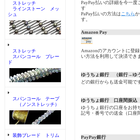
PayPay払いの詳細を今一
ストレッチ
す
ラインストーン メッ
PaPay払いの方法は
こちら
か
シュ
す。
Amazon Pay
Amazonのアカウントに登
ストレッチ
い方法を利用して決済でき
スパンコール ブレー
ド
ゆうちょ銀行 （銀行→ゆ
どの銀行からも送金可能で
スパンコール テープ
ゆうちょ銀行 口座間振込
（ノンストレッチ）
ゆうちょ銀行の口座をお持
記号・番号での送金（口座
装飾ブレード トリム
PayPay銀行