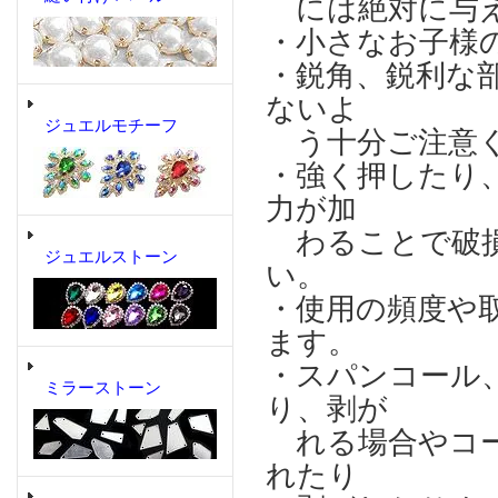
には絶対に与え
・小さなお子様
・鋭角、鋭利な
ないよ
ジュエルモチーフ
う十分ご注意
・強く押したり
力が加
わることで破損
ジュエルストーン
い。
・使用の頻度や
ます。
・スパンコール
ミラーストーン
り、剥が
れる場合やコー
れたり