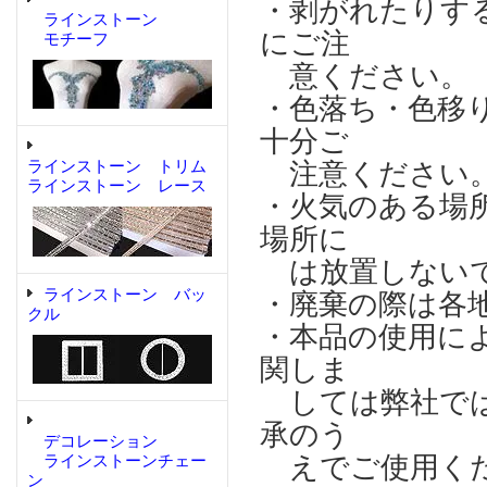
・剥がれたりす
ラインストーン
にご注
モチーフ
意ください。
・色落ち・色移
十分ご
ラインストーン トリム
注意ください
ラインストーン レース
・火気のある場
場所に
は放置しない
ラインストーン バッ
・廃棄の際は各
クル
・本品の使用に
関しま
しては弊社では
承のう
デコレーション
えでご使用く
ラインストーンチェー
ン