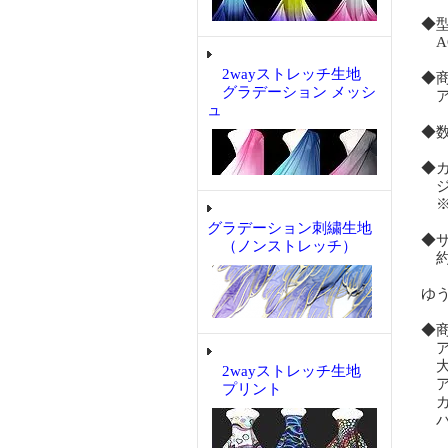
◆
AC
2wayストレッチ生地
◆
グラデーション メッシ
アク
ュ
◆
◆
ジ
※
グラデーション刺繍生地
◆
（ノンストレッチ）
約
ゆ
◆
ア
大
2wayストレッチ生地
ア
プリント
ガ
バ