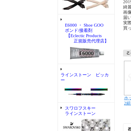
201
綺
画
届
実
E6000 ・ Shoe GOO
買
ボンド/接着剤
【Eclectic Products
正規販売代理店】
ラインストーン ピッカ
ー
ホッ
2組
スワロフスキー
ラインストーン