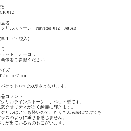
型番
R-012
商品名
リルストーン Navettes 012 Jet AB
数量１（10粒入）
カラー
ェット オーロラ
画像をご参照ください
サイズ
15ｍｍ×7ｍｍ
うパケット1㎝での厚みとなります。
商品コメント
クリルラインストーン ナベット型です。
変クオリティがよく綺麗に輝きます。
クリルはとても軽いので、たくさん衣装につけても
ラスのように重さを感じません。
リが出ているものもございます。