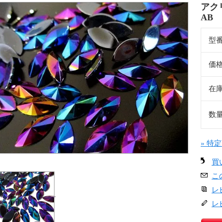
アクリ
AB
型
価
在
数
» 特
買
こ
レ
レ