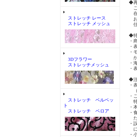
◆
ご
在
ストレッチ レース
お
ストレッチ メッシュ
仕
◆
・
・
・
が
3Dフラワー
・
ストレッチメッシュ
・
◆
・
（
・
ストレッチ ベルベッ
特
ト
・
ストレッチ ベロア
・
だ
・
に
・