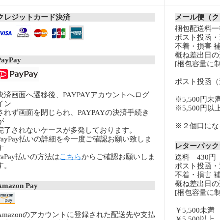
クレジットカード決済
メール便（ク
梱包配送料一律
ポスト投函・
不着・損害 
概ね差出日の
PayPay
[梱包容量に制
ポスト投函（
決済画面へ遷移後、PAYPAYアカウントへログ
※5,500円未
イン
※5,500円
されず画面を閉じられ、PAYPAYの決済手続き
が
※２個口になる
完了されないケースが多発しております。
PayPay払いの詳細を今一度ご確認お願い致しま
レターパッ
す
PaPay払いの方法は
こちら
からご確認お願いしま
送料 430円
す。
ポスト投函・
不着・損害 
概ね差出日の
Amazon Pay
[梱包容量に制
￥5,500未
Amazonのアカウントに登録された配送先や支払
￥5,500以