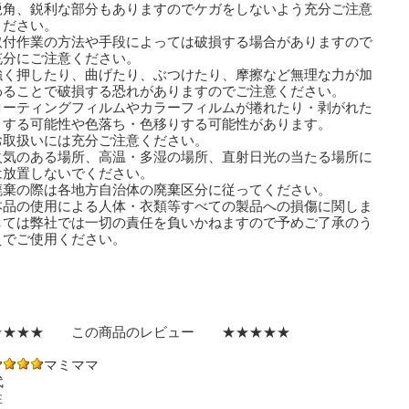
鋭角、鋭利な部分もありますのでケガをしないよう充分ご注意
ださい。
取付作業の方法や手段によっては破損する場合がありますので
分にご注意ください。
強く押したり、曲げたり、ぶつけたり、摩擦など無理な力が加
ることで破損する恐れがありますのでご注意ください。
コーティングフィルムやカラーフィルムが捲れたり・剥がれた
する可能性や色落ち・色移りする可能性があります。
取扱いには充分ご注意ください。
火気のある場所、高温・多湿の場所、直射日光の当たる場所に
放置しないでください。
廃棄の際は各地方自治体の廃棄区分に従ってください。
本品の使用による人体・衣類等すべての製品への損傷に関しま
ては弊社では一切の責任を負いかねますので予めご了承のう
でご使用ください。
★★★★ この商品のレビュー ★★★★★
マミママ
代
性