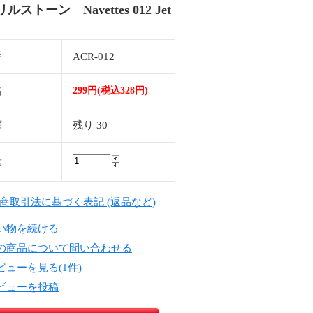
ルストーン Navettes 012 Jet
番
ACR-012
格
299円(税込328円)
庫
残り 30
量
定商取引法に基づく表記 (返品など)
い物を続ける
の商品について問い合わせる
ビューを見る(1件)
ビューを投稿