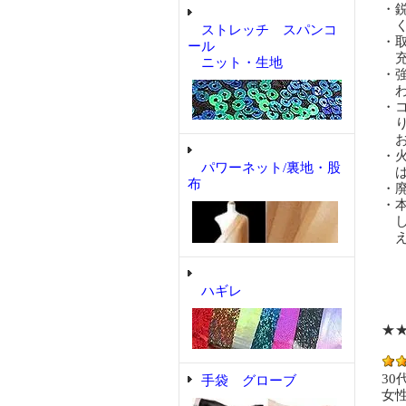
・
く
ストレッチ スパンコ
・
ール
充
ニット・生地
・
わ
・
り
お
・
パワーネット/裏地・股
は
布
・
・
し
え
ハギレ
★
30
手袋 グローブ
女