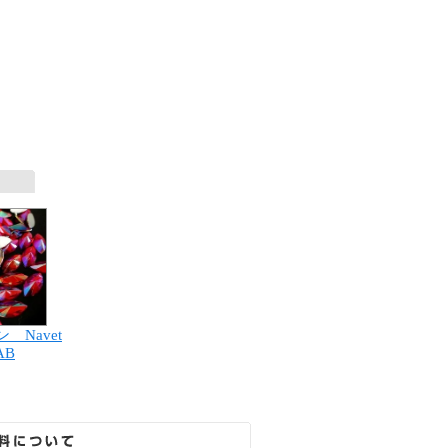
 Navet
AB