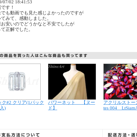
9/07/02 18:41:53
麗です！
像でも動画でも見た感じよかったのですが
いてみて、感動しました。
際お安いのでどうかなと不安でしたが
って正解でした。
パワーネット 【ヌー
アクリルストーン
ク#2 クリア(1パック
ド】
tes 004 LtSiam
入)