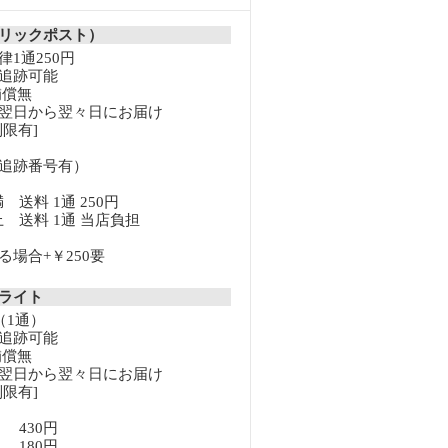
リックポスト）
1通250円
追跡可能
補償無
翌日から翌々日にお届け
限有]
追跡番号有）
満 送料 1通 250円
以上 送料 1通 当店負担
場合+￥250要
クライト
（1通）
追跡可能
補償無
翌日から翌々日にお届け
限有]
満 430円
上 180円