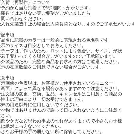
再入荷（再製作）について
予約から当店到着まで約2週間～かかります。
庫数では足りない等ご要望がございましたら
問い合わせください。
入れ先製造中止の場合は入荷負荷となりますのでご了承ねがいま
特記事項
商品名に記載のカラーは一般的に表現される色名称です。
表示のサイズは目安としてお考えください。
モチーフは手作りのため、ロットにより色合い、サイズ、形状
若干変わってくる場合がございますのでご了承願います。
海外製品のため、完璧な商品をお求めの方はご遠慮ください。
表示の在庫数量をご用意できない場合がございます。
注意事項
表示画像の色表現は、お客様がご使用されているモニター
画面）によって異なる場合がありますのでご注意ください。
ご注文後の変更、交換、返品、キャンセルはご用意する商品の
性上の理由により一切お受けできません。
本来の用途以外に使用しないでください。
食べ物ではありませんので誤って口に入れないようにご注意く
さい。
誤飲やケガなど思わぬ事故の恐れがありますので小さなお子様
は絶対に与えないでください。
小さなお子様の手の届かない所に保管してください。