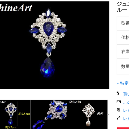
ジュ
ルー
型
価
在
数
» 特
買
こ
レ
レ