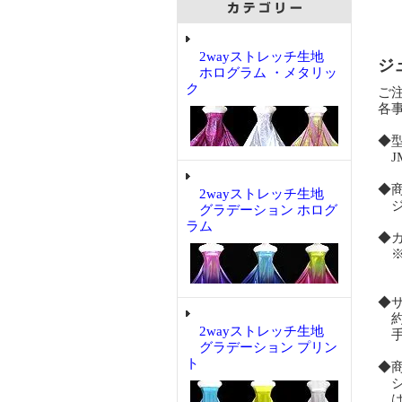
2wayストレッチ生地
ジ
ホログラム ・メタリッ
ク
ご
各
◆
JM
◆
2wayストレッチ生地
ジ
グラデーション ホログ
ラム
◆
※
拡
◆
約6
2wayストレッチ生地
手
グラデーション プリン
ト
◆
シ
は