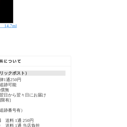
 14.7ml
リックポスト）
1通250円
追跡可能
補償無
翌日から翌々日にお届け
限有]
追跡番号有）
満 送料 1通 250円
以上 送料 1通 当店負担