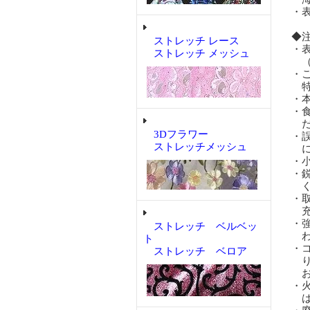
・
◆
ストレッチ レース
・
ストレッチ メッシュ
（
・
特
・
・
だ
3Dフラワー
・
ストレッチメッシュ
に
・
・
く
・
充
・
ストレッチ ベルベッ
わ
ト
・
ストレッチ ベロア
り
お
・
は