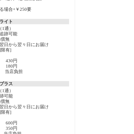
場合+￥250要
クライト
（1通）
追跡可能
補償無
翌日から翌々日にお届け
限有]
満 430円
上 180円
以上 当店負担
クプラス
（1通）
跡可能
補償無
翌日から翌々日にお届け
限有]
満 600円
上 350円
以上 当店負担