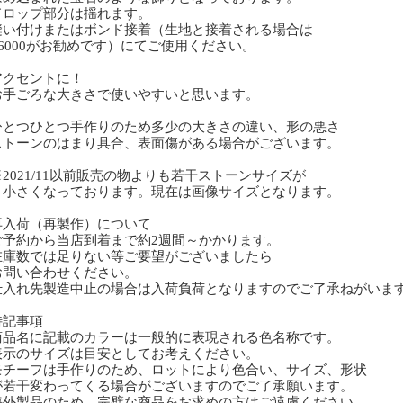
ロップ部分は揺れます。
い付けまたはボンド接着（生地と接着される場合は
6000がお勧めです）にてご使用ください。
クセントに！
手ごろな大きさで使いやすいと思います。
とつひとつ手作りのため多少の大きさの違い、形の悪さ
トーンのはまり具合、表面傷がある場合がございます。
2021/11以前販売の物よりも若干ストーンサイズが
さくなっております。現在は画像サイズとなります。
再入荷（再製作）について
予約から当店到着まで約2週間～かかります。
庫数では足りない等ご要望がございましたら
問い合わせください。
入れ先製造中止の場合は入荷負荷となりますのでご了承ねがいま
特記事項
商品名に記載のカラーは一般的に表現される色名称です。
表示のサイズは目安としてお考えください。
モチーフは手作りのため、ロットにより色合い、サイズ、形状
若干変わってくる場合がございますのでご了承願います。
海外製品のため、完璧な商品をお求めの方はご遠慮ください。