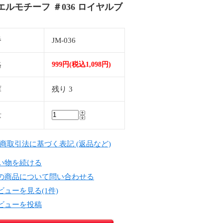
エルモチーフ ＃036 ロイヤルブ
番
JM-036
格
999円(税込1,098円)
庫
残り 3
量
定商取引法に基づく表記 (返品など)
い物を続ける
の商品について問い合わせる
ビューを見る(1件)
ビューを投稿