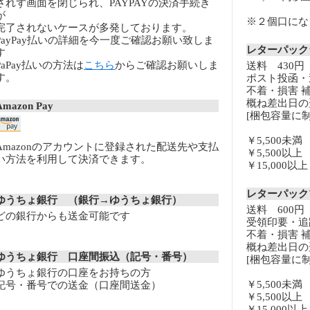
されず画面を閉じられ、PAYPAYの決済手続き
が
※２個口になる
完了されないケースが多発しております。
PayPay払いの詳細を今一度ご確認お願い致しま
レターパッ
す
PaPay払いの方法は
こちら
からご確認お願いしま
送料 430円
す。
ポスト投函・
不着・損害 
概ね差出日の
Amazon Pay
[梱包容量に制
￥5,500未
Amazonのアカウントに登録された配送先や支払
￥5,500以
い方法を利用して決済できます。
￥15,000
レターパッ
ゆうちょ銀行 （銀行→ゆうちょ銀行）
送料 600円
どの銀行からも送金可能です
受領印要・追
不着・損害 
概ね差出日の
ゆうちょ銀行 口座間振込（記号・番号）
[梱包容量に制
ゆうちょ銀行の口座をお持ちの方
￥5,500未
記号・番号での送金（口座間送金）
￥5,500以
￥15,000