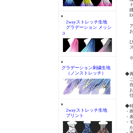
ド
縫
E
2wayストレッチ生地
ア
グラデーション メッシ
お
ュ
ひ
ス
※
小
グラデーション刺繍生地
（ノンストレッチ）
◆
ご
在
お
仕
◆
2wayストレッチ生地
・
プリント
・
・
が
・