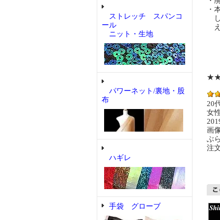
・
・
ストレッチ スパンコ
し
ール
え
ニット・生地
★
パワーネット/裏地・股
布
20
女
201
画
ぶ
注
ハギレ
手袋 グローブ