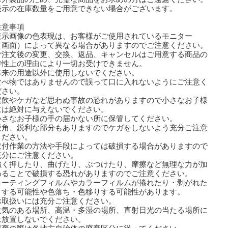
表示の在庫数量をご用意できない場合がございます。
注意事項
表示画像の色表現は、お客様がご使用されているモニター
画面）によって異なる場合がありますのでご注意ください。
ご注文後の変更、交換、返品、キャンセルはご用意する商品の
性上の理由により一切お受けできません。
本来の用途以外に使用しないでください。
食べ物ではありませんので誤って口に入れないようにご注意く
さい。
誤飲やケガなど思わぬ事故の恐れがありますので小さなお子様
は絶対に与えないでください。
小さなお子様の手の届かない所に保管してください。
鋭角、鋭利な部分もありますのでケガをしないよう充分ご注意
ださい。
取付作業の方法や手段によっては破損する場合がありますので
分にご注意ください。
強く押したり、曲げたり、ぶつけたり、摩擦など無理な力が加
ることで破損する恐れがありますのでご注意ください。
コーティングフィルムやカラーフィルムが捲れたり・剥がれた
する可能性や色落ち・色移りする可能性があります。
取扱いには充分ご注意ください。
火気のある場所、高温・多湿の場所、直射日光の当たる場所に
放置しないでください。