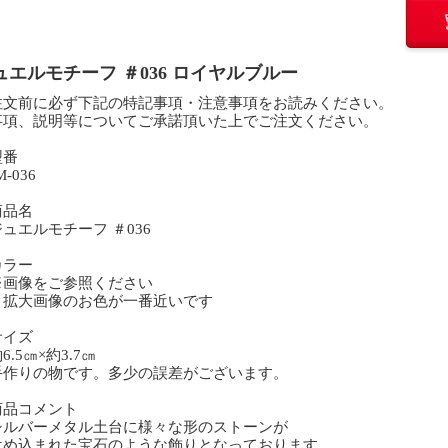
ュエルモチーフ ＃036 ロイヤルブルー
注文前に必ず下記の特記事項・注意事項をお読みください。
事項、説明等についてご承諾頂いた上でご注文ください。
型番
-036
商品名
ュエルモチーフ ＃036
カラー
画像をご参照ください
大画像のお色が一番近いです
サイズ
.5㎝×約3.7㎝
作りの物です。多少の誤差がございます。
商品コメント
ルバーメタル土台に様々な形のストーンが
め込まれた宝石のような飾りとなっております。