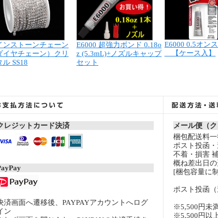
E6000 0.5オンス
インストーンチェーン
E6000 超強力ボンド 0.18o
【ケース入】
ダイヤチェーン）クリ
z (5.3mL)+ノズルキャップ
ル SS18
セット
クレジットカード決済
メール便（ク
梱包配送料一律
ポスト投函・
不着・損害 
概ね差出日の
PayPay
[梱包容量に制
ポスト投函（
決済画面へ遷移後、PAYPAYアカウントへログ
※5,500円未
イン
※5,500円