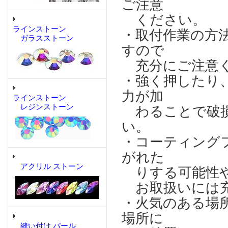
ご注意
ください。
ラインストーン
・取付作業の方
ガラスストーン
すので
充分にご注意
・強く押したり
力が加
ラインストーン
レジンストーン
わることで破損
い。
・コーティング
がれた
アクリル ストーン
りする可能性や
お取扱いには充
・火気のある場
場所に
縫い付け パール