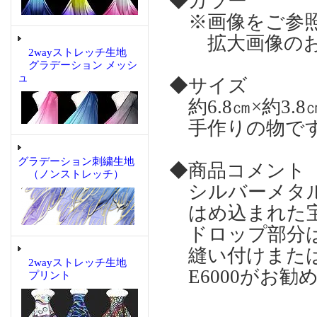
◆カラー
※画像をご参
拡大画像のお
2wayストレッチ生地
グラデーション メッシ
ュ
◆サイズ
約6.8㎝×約3.8
手作りの物です
グラデーション刺繍生地
◆商品コメント
（ノンストレッチ）
シルバーメタル
はめ込まれた宝
ドロップ部分
縫い付けまたは
2wayストレッチ生地
E6000がお勧
プリント