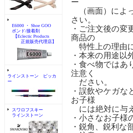
ー
（画面）によっ
さい。
E6000 ・ Shoe GOO
・ご注文後の変
ボンド/接着剤
商品の
【Eclectic Products
正規販売代理店】
特性上の理由に
・本来の用途以
・食べ物ではあ
注意く
ラインストーン ピッカ
ださい。
ー
・誤飲やケガな
お子様
には絶対に与え
スワロフスキー
ラインストーン
・小さなお子様
・鋭角、鋭利な