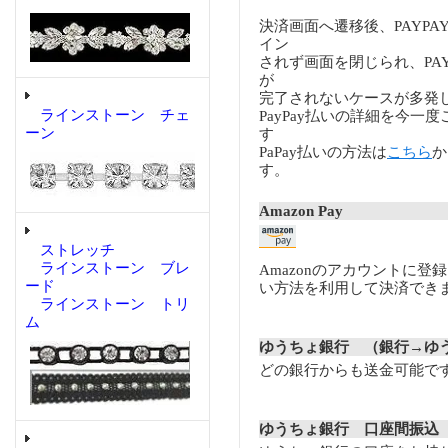
決済画面へ遷移後、PAYP
イン
されず画面を閉じられ、PA
が
完了されないケースが多発
ラインストーン チェ
PayPay払いの詳細を今一
ーン
す
PaPay払いの方法は
こちら
か
す。
Amazon Pay
ストレッチ
ラインストーン ブレ
Amazonのアカウントに登
ード
い方法を利用して決済でき
ラインストーン トリ
ム
ゆうちょ銀行 （銀行→ゆ
どの銀行からも送金可能で
ゆうちょ銀行 口座間振込