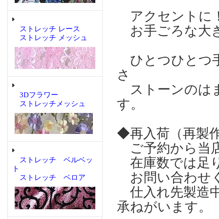
アクセントに
お手ごろな大き
ストレッチ レース
ストレッチ メッシュ
ひとつひとつ手
さ
ストーンのはま
3Dフラワー
す。
ストレッチメッシュ
◆再入荷（再製
ご予約から当店
在庫数では足り
ストレッチ ベルベッ
ト
お問い合わせ
ストレッチ ベロア
仕入れ先製造中
承ねがいます。