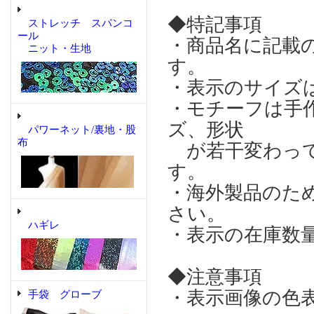
◆特記事項
ストレッチ スパンコ
ール
・商品名に記載
ニット・生地
す。
・表示のサイズ
・モチーフは手
ズ、形状
パワーネット/裏地・股
布
が若干変わって
す。
・海外製品のた
さい。
ハギレ
・表示の在庫数
◆注意事項
・表示画像の色
手袋 グローブ