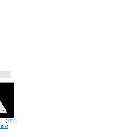
 【鏡面
003