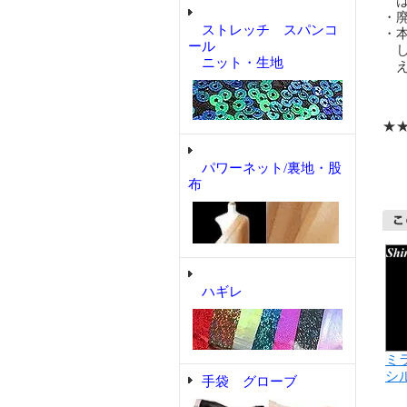
は
・
ストレッチ スパンコ
・
ール
し
ニット・生地
え
★
パワーネット/裏地・股
布
ハギレ
ミ
シ
手袋 グローブ