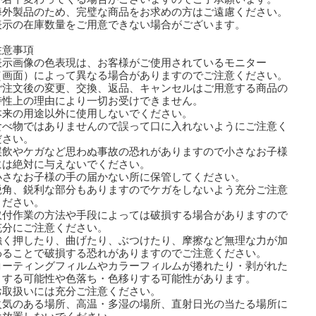
海外製品のため、完璧な商品をお求めの方はご遠慮ください。
表示の在庫数量をご用意できない場合がございます。
注意事項
表示画像の色表現は、お客様がご使用されているモニター
画面）によって異なる場合がありますのでご注意ください。
ご注文後の変更、交換、返品、キャンセルはご用意する商品の
性上の理由により一切お受けできません。
本来の用途以外に使用しないでください。
食べ物ではありませんので誤って口に入れないようにご注意く
さい。
誤飲やケガなど思わぬ事故の恐れがありますので小さなお子様
は絶対に与えないでください。
小さなお子様の手の届かない所に保管してください。
鋭角、鋭利な部分もありますのでケガをしないよう充分ご注意
ださい。
取付作業の方法や手段によっては破損する場合がありますので
分にご注意ください。
強く押したり、曲げたり、ぶつけたり、摩擦など無理な力が加
ることで破損する恐れがありますのでご注意ください。
コーティングフィルムやカラーフィルムが捲れたり・剥がれた
する可能性や色落ち・色移りする可能性があります。
取扱いには充分ご注意ください。
火気のある場所、高温・多湿の場所、直射日光の当たる場所に