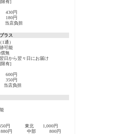
限有]
満 430円
上 180円
以上 当店負担
クプラス
（1通）
跡可能
補償無
翌日から翌々日にお届け
限有]
満 600円
上 350円
以上 当店負担
能
450円 東北 1,000円
80円 中部 800円