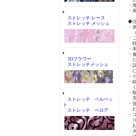
・
・
ストレッチ レース
◆
ストレッチ メッシュ
・
（
・
特
・
・
3Dフラワー
だ
ストレッチメッシュ
・
に
・
・
く
・
充
ストレッチ ベルベッ
・
ト
わ
ストレッチ ベロア
・
り
お
・