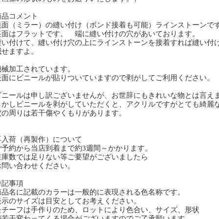
商品コメント
面（ミラー）の縫い付け（ボンド接着も可能）ラインストーンで
面はフラットです。 端に縫い付けの穴があいております。
い付けて、縫い付け穴の上にラインストーンを接着すれば縫い付
せますよ。
械加工されています。
面にビニールが貼りついていますので剥がしてご利用ください。
ニールは申し訳ございませんが、お世辞にもきれいな物とは言え
かしビニールを剥がしていただくと、アクリルですがとても綺麗
の周りは若干傷やくもりがあります。
再入荷（再製作）について
予約から当店到着まで約3週間～かかります。
庫数では足りない等ご要望がございましたら
問い合わせください。
特記事項
商品名に記載のカラーは一般的に表現される色名称です。
表示のサイズは目安としてお考えください。
モチーフは手作りのため、ロットにより色合い、サイズ、形状
若干変わってくる場合がございますのでご了承願います。