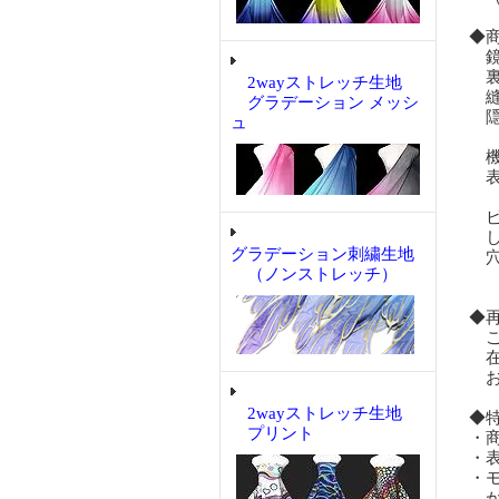
◆
鏡
裏
2wayストレッチ生地
縫
グラデーション メッシ
隠
ュ
機
表
ビ
し
グラデーション刺繍生地
穴
（ノンストレッチ）
◆
ご
在
お
2wayストレッチ生地
◆
プリント
・
・
・
が