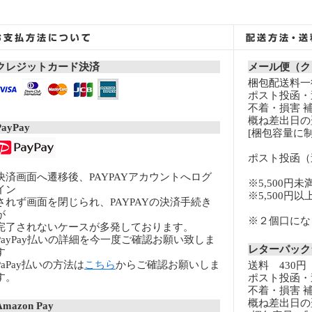
クレジットカード決済
メール便（ク
梱包配送料一律
ポスト投函・
不着・損害 
概ね差出日の
PayPay
[梱包容量に制
ポスト投函（
決済画面へ遷移後、PAYPAYアカウントへログ
※5,500円未
イン
※5,500円
されず画面を閉じられ、PAYPAYの決済手続き
が
※２個口になる
完了されないケースが多発しております。
PayPay払いの詳細を今一度ご確認お願い致しま
レターパッ
す
PaPay払いの方法は
こちら
からご確認お願いしま
送料 430円
す。
ポスト投函・
不着・損害 
概ね差出日の
Amazon Pay