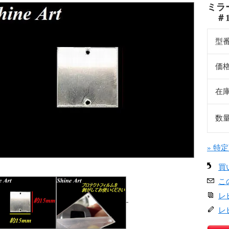
ミラ
＃1
型
価
在
数
» 特
買
こ
レ
レ