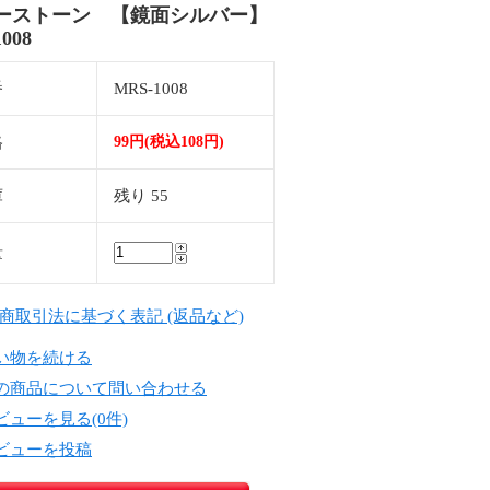
ーストーン 【鏡面シルバー】
008
番
MRS-1008
格
99円(税込108円)
庫
残り 55
量
定商取引法に基づく表記 (返品など)
い物を続ける
の商品について問い合わせる
ビューを見る(0件)
ビューを投稿