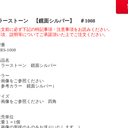
ラーストーン 【鏡面シルバー】 ＃1008
注文前に必ず下記の特記事項・注意事項をお読みください。
事項、説明等についてご承諾頂いた上でご注文ください。
型番
S-1008
商品名
ラーストーン 鏡面シルバー
カラー
画像をご参照ください
参考カラー 鏡面シルバー）
サイズ
画像をご参照ください 四角
販売単位
量１＝1個
画像の形状のものをお送りいたします。）