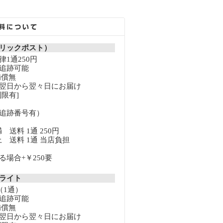
リックポスト）
1通250円
追跡可能
補償無
翌日から翌々日にお届け
限有]
追跡番号有）
満 送料 1通 250円
以上 送料 1通 当店負担
場合+￥250要
クライト
（1通）
追跡可能
補償無
翌日から翌々日にお届け