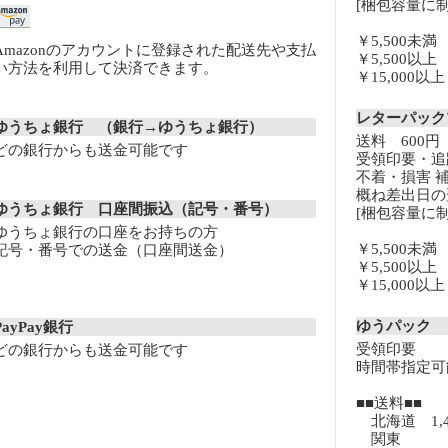
[梱包容量に制
￥5,500未
Amazonのアカウントに登録された配送先や支払
￥5,500以
い方法を利用して決済できます。
￥15,000
レターパッ
ゆうちょ銀行 （銀行→ゆうちょ銀行）
送料 600円
どの銀行からも送金可能です
受領印要・追
不着・損害 
概ね差出日の
ゆうちょ銀行 口座間振込（記号・番号）
[梱包容量に制
ゆうちょ銀行の口座をお持ちの方
￥5,500未
記号・番号での送金（口座間送金）
￥5,500以
￥15,000
ゆうパック
PayPay銀行
受領印要
どの銀行からも送金可能です
時間帯指定可
■■送料■■
北海道 1,
関東 8