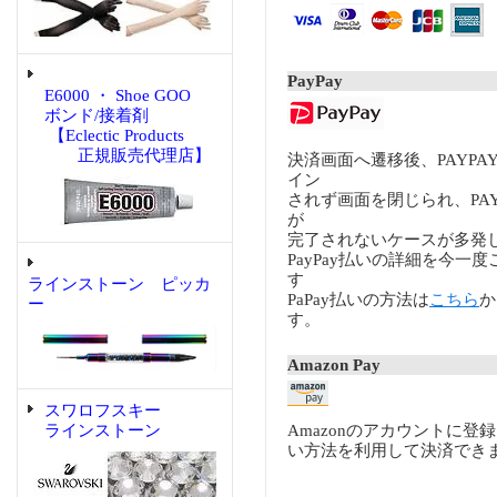
PayPay
E6000 ・ Shoe GOO
ボンド/接着剤
【Eclectic Products
正規販売代理店】
決済画面へ遷移後、PAYP
イン
されず画面を閉じられ、PA
が
完了されないケースが多発
PayPay払いの詳細を今一
す
ラインストーン ピッカ
PaPay払いの方法は
こちら
か
ー
す。
Amazon Pay
スワロフスキー
ラインストーン
Amazonのアカウントに登
い方法を利用して決済でき