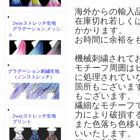
海外からの輸入
在庫切れ若しく
2wayストレッチ生地
かかります。
グラデーション メッシ
ュ
お時間に余裕を
機械刺繍されて
モチーフ周囲は
グラデーション刺繍生地
に処理されてい
（ノンストレッチ）
箇所もございま
もございます。
繊細なモチーフ
力により破損す
2wayストレッチ生地
プリント
また色落ち色移
いいたします。