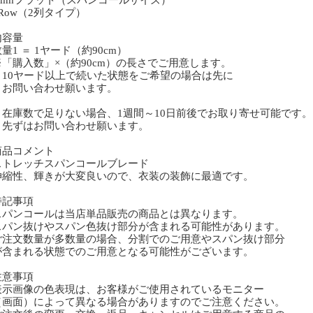
6mmフラット（スパンコールサイズ）
Row（2列タイプ）
内容量
1 ＝ 1ヤード（約90cm）
「購入数」×（約90cm）の長さでご用意します。
0ヤード以上で続いた状態をご希望の場合は先に
問い合わせ願います。
庫数で足りない場合、1週間～10日前後でお取り寄せ可能です。
ずはお問い合わせ願います。
商品コメント
トレッチスパンコールブレード
縮性、輝きが大変良いので、衣装の装飾に最適です。
特記事項
スパンコールは当店単品販売の商品とは異なります。
スパン抜けやスパン色抜け部分が含まれる可能性があります。
ご注文数量が多数量の場合、分割でのご用意やスパン抜け部分
含まれる状態でのご用意となる可能性がございます。
注意事項
表示画像の色表現は、お客様がご使用されているモニター
画面）によって異なる場合がありますのでご注意ください。