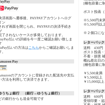
PayPay
[梱包容量に制
ポスト投函（
決済画面へ遷移後、PAYPAYアカウントへログ
※5,500円未
イン
※5,500円
されず画面を閉じられ、PAYPAYの決済手続き
が
※２個口になる
完了されないケースが多発しております。
PayPay払いの詳細を今一度ご確認お願い致しま
レターパッ
す
PaPay払いの方法は
こちら
からご確認お願いしま
送料 430円
す。
ポスト投函・
不着・損害 
概ね差出日の
Amazon Pay
[梱包容量に制
￥5,500未
Amazonのアカウントに登録された配送先や支払
￥5,500以
い方法を利用して決済できます。
￥15,000
レターパッ
ゆうちょ銀行 （銀行→ゆうちょ銀行）
送料 600円
どの銀行からも送金可能です
受領印要・追