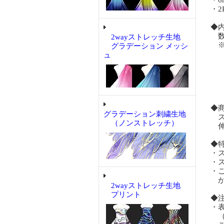
・
・2
◆
数量
2wayストレッチ生地
※
グラデーション メッシ
1
ュ
お
在
先
◆
グラデーション刺繍生地
ス
（ノンストレッチ）
伸
◆
・
・
・
が
2wayストレッチ生地
プリント
◆
・
（