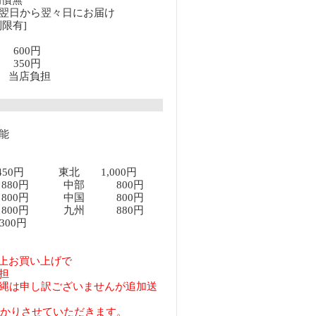
補償無
翌日から翌々日にお届け
限有]
満 600円
上 350円
以上 当店負担
能
450円 東北 1,000円
80円 中部 800円
00円 中国 800円
00円 九州 880円
00円
円以上お買い上げで
担
縄は申し訳ございませんが追加送
預かりさせていただきます。