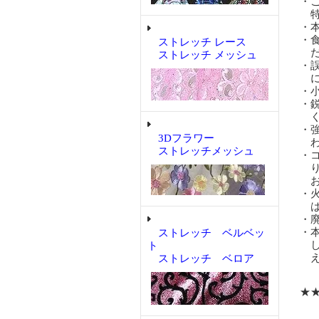
・
特
・
・
ストレッチ レース
だ
ストレッチ メッシュ
・
に
・
・
く
・
3Dフラワー
わ
ストレッチメッシュ
・
り
お
・
は
・
・
ストレッチ ベルベッ
し
ト
え
ストレッチ ベロア
★