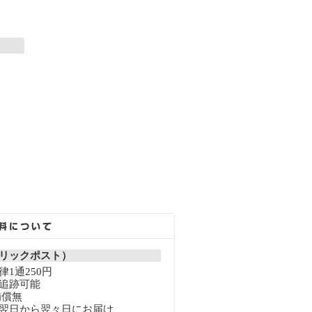
リックポスト）
1通250円
追跡可能
補償無
翌日から翌々日にお届け