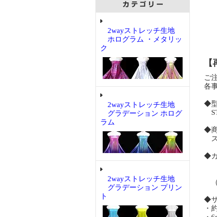
2wayストレッチ生地
ホログラム ・メタリッ
ク
【
ご
各
◆
2wayストレッチ生地
ST
グラデーション ホログ
ラム
◆
スト
◆
緑
2wayストレッチ生地
（
グラデーション プリン
ト
◆
・約