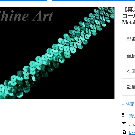
【再
コール
Meta
型
価
在
数
» 特
買
こ
レ