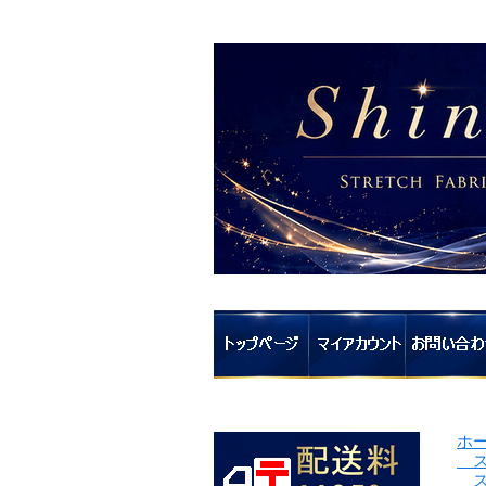
ホ
ス
ス