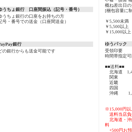
不着・損害 
概ね差出日の
ゆうちょ銀行 口座間振込（記号・番号）
[梱包容量に制
ゆうちょ銀行の口座をお持ちの方
￥5,500未
記号・番号での送金（口座間送金）
￥5,500以
￥15,000
ゆうパック
PayPay銀行
受領印要
どの銀行からも送金可能です
時間帯指定可
■■送料■■
北海道 1,
関東 8
近畿 8
四国 8
沖縄 1,3
※15,000
送料当店負
北海道・沖
料
+500円お