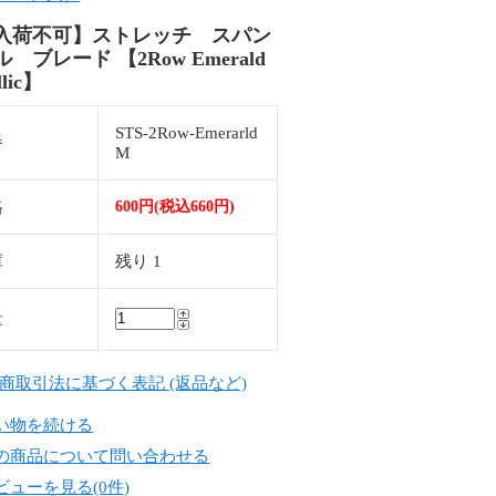
入荷不可】ストレッチ スパン
 ブレード 【2Row Emerald
llic】
STS-2Row-Emerarld
番
M
格
600円(税込660円)
庫
残り 1
量
定商取引法に基づく表記 (返品など)
い物を続ける
の商品について問い合わせる
ビューを見る(0件)