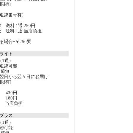
限有]
追跡番号有）
満 送料 1通 250円
以上 送料 1通 当店負担
場合+￥250要
クライト
（1通）
追跡可能
補償無
翌日から翌々日にお届け
限有]
満 430円
上 180円
以上 当店負担
クプラス
（1通）
跡可能