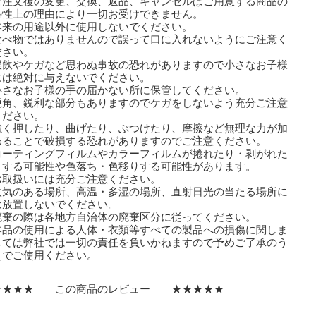
ご注文後の変更、交換、返品、キャンセルはご用意する商品の
性上の理由により一切お受けできません。
本来の用途以外に使用しないでください。
食べ物ではありませんので誤って口に入れないようにご注意く
さい。
誤飲やケガなど思わぬ事故の恐れがありますので小さなお子様
は絶対に与えないでください。
小さなお子様の手の届かない所に保管してください。
鋭角、鋭利な部分もありますのでケガをしないよう充分ご注意
ださい。
強く押したり、曲げたり、ぶつけたり、摩擦など無理な力が加
ることで破損する恐れがありますのでご注意ください。
コーティングフィルムやカラーフィルムが捲れたり・剥がれた
する可能性や色落ち・色移りする可能性があります。
取扱いには充分ご注意ください。
火気のある場所、高温・多湿の場所、直射日光の当たる場所に
放置しないでください。
廃棄の際は各地方自治体の廃棄区分に従ってください。
本品の使用による人体・衣類等すべての製品への損傷に関しま
ては弊社では一切の責任を負いかねますので予めご了承のう
でご使用ください。
★★★★ この商品のレビュー ★★★★★