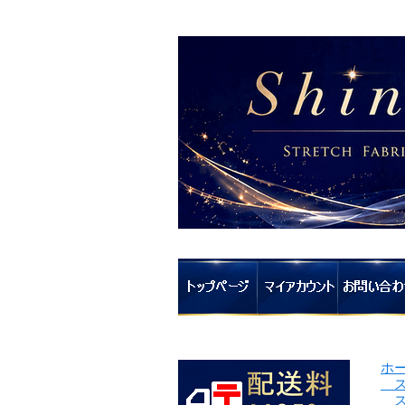
ホ
ス
ス