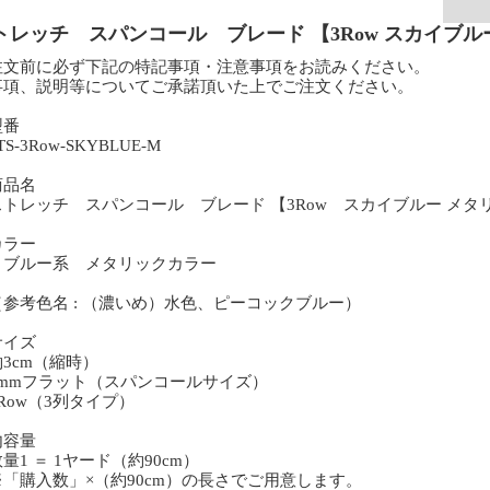
トレッチ スパンコール ブレード 【3Row スカイブ
注文前に必ず下記の特記事項・注意事項をお読みください。
事項、説明等についてご承諾頂いた上でご注文ください。
型番
S-3Row-SKYBLUE-M
商品名
トレッチ スパンコール ブレード 【3Row スカイブルー メタ
カラー
ルー系 メタリックカラー
参考色名 : （濃いめ）水色、ピーコックブルー）
サイズ
3cm（縮時）
6mmフラット（スパンコールサイズ）
Row（3列タイプ）
内容量
1 ＝ 1ヤード（約90cm）
「購入数」×（約90cm）の長さでご用意します。