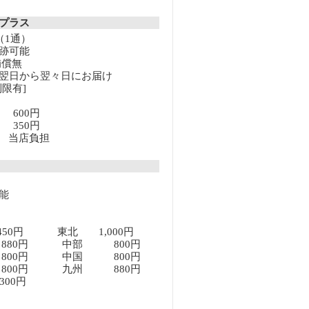
クプラス
（1通）
跡可能
補償無
翌日から翌々日にお届け
限有]
満 600円
上 350円
以上 当店負担
能
450円 東北 1,000円
80円 中部 800円
00円 中国 800円
00円 九州 880円
00円