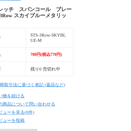
レッチ スパンコール ブレー
【3Row スカイブルーメタリッ
STS-3Row-SKYBL
番
UE-M
格
700円(税込770円)
庫
残り0 売切れ中
定商取引法に基づく表記 (返品など)
い物を続ける
の商品について問い合わせる
ビューを見る(0件)
ビューを投稿