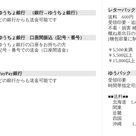
レターパッ
ゆうちょ銀行 （銀行→ゆうちょ銀行）
送料 600円
どの銀行からも送金可能です
受領印要・追
不着・損害 
概ね差出日の
ゆうちょ銀行 口座間振込（記号・番号）
[梱包容量に制
ゆうちょ銀行の口座をお持ちの方
￥5,500未
記号・番号での送金（口座間送金）
￥5,500以
￥15,000
ゆうパック
PayPay銀行
受領印要
どの銀行からも送金可能です
時間帯指定可
■■送料■■
北海道 1,
関東 8
近畿 8
四国 8
沖縄 1,3