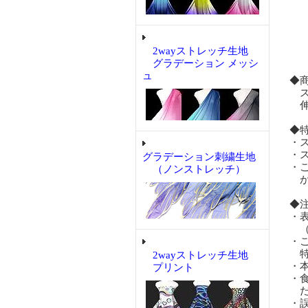
1
お
在
2wayストレッチ生地
先
グラデーション メッシ
ュ
◆
ス
伸
◆
・
・
グラデーション刺繍生地
・
（ノンストレッチ）
が
◆
・
（
・
特
2wayストレッチ生地
・
プリント
・
だ
・