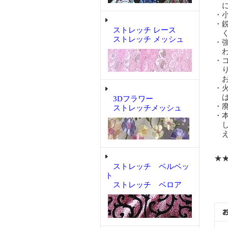
に
・
・
ストレッチ レース
く
ストレッチ メッシュ
・
わ
・
り
お
・
は
3Dフラワー
・
ストレッチメッシュ
・
し
え
★
ストレッチ ベルベッ
ト
ストレッチ ベロア