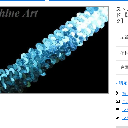
スト
ド 
ク】
型
価
在
» 特
買
こ
レ
レ