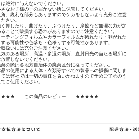
は絶対に与えないでください。
小さなお子様の手の届かない所に保管してください。
鋭角、鋭利な部分もありますのでケガをしないよう充分ご注意
ださい。
強く押したり、曲げたり、ぶつけたり、摩擦など無理な力が加
ることで破損する恐れがありますのでご注意ください。
コーティングフィルムやカラーフィルムが捲れたり・剥がれた
する可能性や色落ち・色移りする可能性があります。
取扱いには充分ご注意ください。
火気のある場所、高温・多湿の場所、直射日光の当たる場所に
放置しないでください。
廃棄の際は各地方自治体の廃棄区分に従ってください。
本品の使用による人体・衣類等すべての製品への損傷に関しま
ては弊社では一切の責任を負いかねますので予めご了承のう
でご使用ください。
★★★★ この商品のレビュー ★★★★★