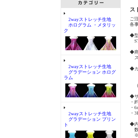
ス
ご
2wayストレッチ生地
各
ホログラム ・メタリッ
ク
◆
ST
◆
ス
2wayストレッチ生地
◆
グラデーション ホログ
ブ
ラム
（
◆
・約
・
・3
2wayストレッチ生地
グラデーション プリン
◆
ト
数量
※