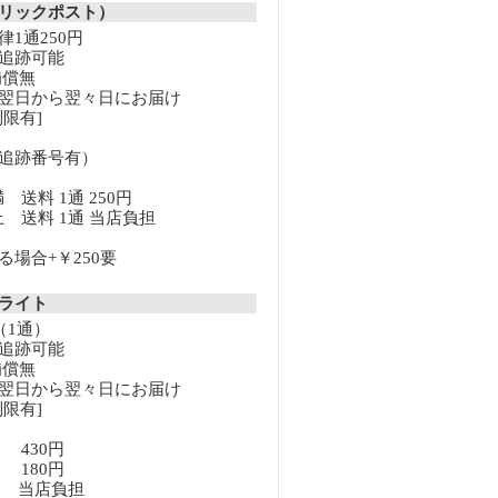
リックポスト）
1通250円
追跡可能
補償無
翌日から翌々日にお届け
限有]
追跡番号有）
満 送料 1通 250円
以上 送料 1通 当店負担
場合+￥250要
クライト
（1通）
追跡可能
補償無
翌日から翌々日にお届け
限有]
満 430円
上 180円
以上 当店負担