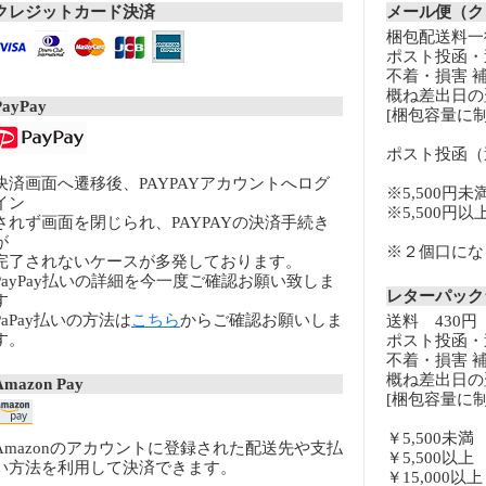
クレジットカード決済
メール便（ク
梱包配送料一律
ポスト投函・
不着・損害 
概ね差出日の
PayPay
[梱包容量に制
ポスト投函（
決済画面へ遷移後、PAYPAYアカウントへログ
※5,500円未
イン
※5,500円
されず画面を閉じられ、PAYPAYの決済手続き
が
※２個口になる
完了されないケースが多発しております。
PayPay払いの詳細を今一度ご確認お願い致しま
レターパッ
す
PaPay払いの方法は
こちら
からご確認お願いしま
送料 430円
す。
ポスト投函・
不着・損害 
概ね差出日の
Amazon Pay
[梱包容量に制
￥5,500未
Amazonのアカウントに登録された配送先や支払
￥5,500以
い方法を利用して決済できます。
￥15,000