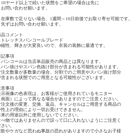
0ヤード以上で続いた状態をご希望の場合は先に
問い合わせ願います。
庫数で足りない場合、1週間～10日前後でお取り寄せ可能です。
ずはお問い合わせ願います。
商品コメント
トレッチスパンコールブレード
縮性、輝きが大変良いので、衣装の装飾に最適です。
特記事項
スパンコールは当店単品販売の商品とは異なります。
スパン抜けやスパン色抜け部分が含まれる可能性があります。
ご注文数量が多数量の場合、分割でのご用意やスパン抜け部分
含まれる状態でのご用意となる可能性がございます。
注意事項
表示画像の色表現は、お客様がご使用されているモニター
画面）によって異なる場合がありますのでご注意ください。
ご注文後の変更、交換、返品、キャンセルはご用意する商品の
性上の理由により一切お受けできません。
本来の用途以外に使用しないでください。
食べ物ではありませんので誤って口に入れないようにご注意く
さい。
誤飲やケガなど思わぬ事故の恐れがありますので小さなお子様