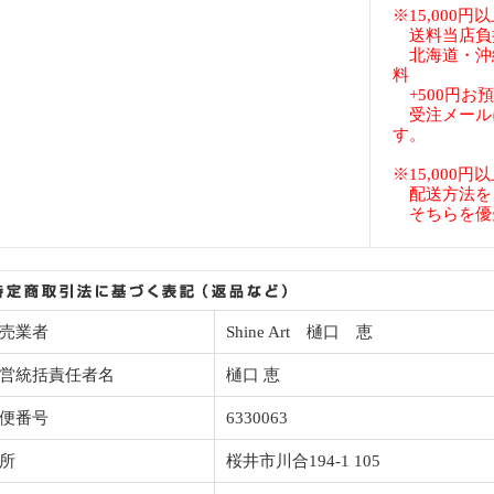
※15,000
送料当店負
北海道・沖
料
+500円お
受注メール
す。
※15,000
配送方法を
そちらを優
売業者
Shine Art 樋口 恵
営統括責任者名
樋口 恵
便番号
6330063
所
桜井市川合194-1 105