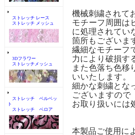
機械刺繍されて
ストレッチ レース
モチーフ周囲は
ストレッチ メッシュ
に処理されてい
箇所もございま
繊細なモチーフ
力により破損す
3Dフラワー
ストレッチメッシュ
また色落ち色移
いいたします。
細かな刺繍とな
ございますので
ストレッチ ベルベッ
お取り扱いには
ト
ストレッチ ベロア
本製品ご使用に