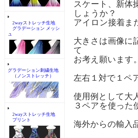
スケート、新体
しょうか？
アイロン接着ま
2wayストレッチ生地
グラデーション メッシ
ュ
大きさは画像に
て
お考え願います
グラデーション刺繍生地
（ノンストレッチ）
左右１対で１ペ
使用例として大
３ペアを使った
2wayストレッチ生地
プリント
海外からの輸入