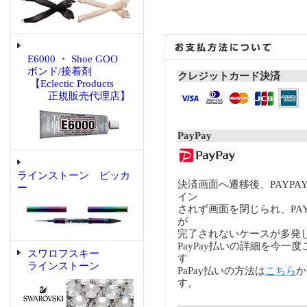
E6000 ・ Shoe GOO
ボンド/接着剤
クレジットカード決済
【Eclectic Products
正規販売代理店】
PayPay
ラインストーン ピッカ
決済画面へ遷移後、PAYP
ー
イン
されず画面を閉じられ、PA
が
完了されないケースが多発
PayPay払いの詳細を今一
スワロフスキー
す
ラインストーン
PaPay払いの方法は
こちら
か
す。