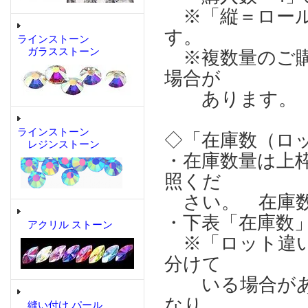
※「縦＝ロール
す。
ラインストーン
ガラスストーン
※複数量のご購
場合が
あります。
ラインストーン
◇「在庫数（ロ
レジンストーン
・在庫数量は上
照くだ
さい。 在庫数
・下表「在庫数
アクリル ストーン
※「ロット違い
分けて
いる場合があり
なり、
縫い付け パール