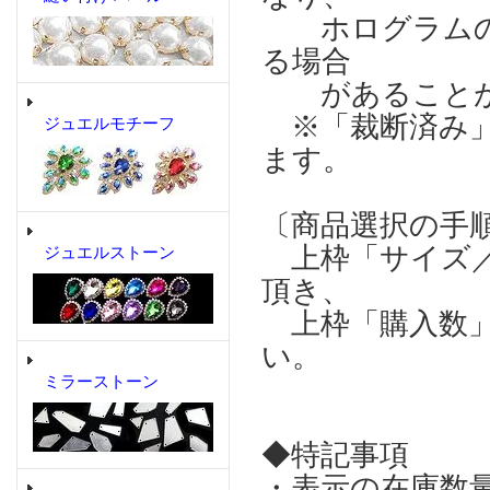
ホログラムの輝
る場合
があることが
※「裁断済み」
ジュエルモチーフ
ます。
〔商品選択の手
上枠「サイズ／
ジュエルストーン
頂き、
上枠「購入数」
い。
ミラーストーン
◆特記事項
・表示の在庫数