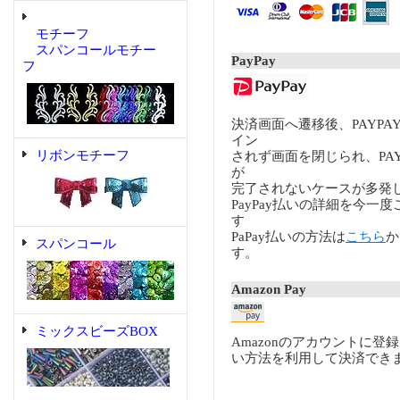
モチーフ
スパンコールモチー
PayPay
フ
決済画面へ遷移後、PAYP
イン
リボンモチーフ
されず画面を閉じられ、PA
が
完了されないケースが多発
PayPay払いの詳細を今一
す
PaPay払いの方法は
こちら
か
スパンコール
す。
Amazon Pay
ミックスビーズBOX
Amazonのアカウントに登
い方法を利用して決済でき