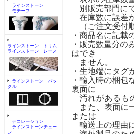
ラインストーン
別販売部門にて
モチーフ
在庫数に誤差が
（ご注文受付順
・商品名に記載
・販売数量分の
ラインストーン トリム
ラインストーン レース
はでき
ません。
・生地端にタグ
・輸入時の梱包
ラインストーン バッ
クル
裏面に
汚れがあるもの
また、表面に一
または
デコレーション
輸送上の理由に
ラインストーンチェー
ン