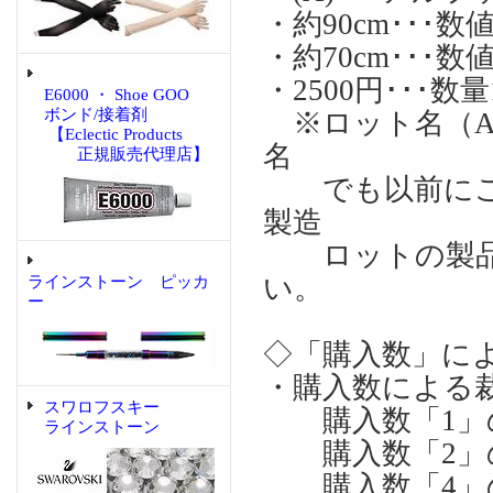
・約90cm･･
・約70cm･･
・2500円･･･
E6000 ・ Shoe GOO
ボンド/接着剤
※ロット名（A)
【Eclectic Products
名
正規販売代理店】
でも以前にご購
製造
ロットの製品
い。
ラインストーン ピッカ
ー
◇「購入数」に
・購入数による
スワロフスキー
購入数「1」の場合
ラインストーン
購入数「2」の場合
購入数「4」の場合