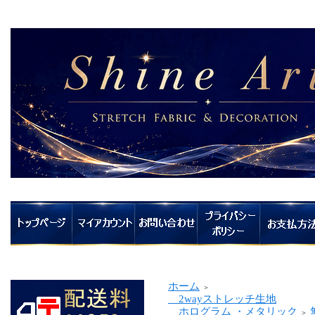
ホーム
＞
2wayストレッチ生地
ホログラム ・メタリック
＞