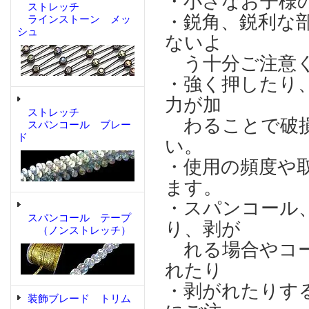
・小さなお子様
ストレッチ
・鋭角、鋭利な
ラインストーン メッ
シュ
ないよ
う十分ご注意
・強く押したり
力が加
ストレッチ
わることで破損
スパンコール ブレー
ド
い。
・使用の頻度や
ます。
・スパンコール
スパンコール テープ
り、剥が
（ノンストレッチ）
れる場合やコー
れたり
・剥がれたりす
装飾ブレード トリム