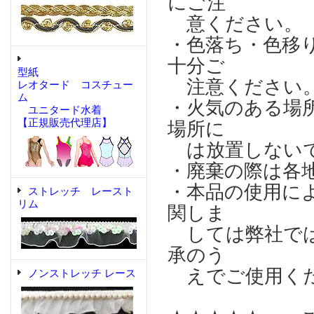
にご注
意ください。
・色落ち・色移
十分ご
型紙
注意ください
レオタード コスチュー
ム
・火気のある場
ユニタード水着
【正規販売代理店】
場所に
は放置しない
・廃棄の際は各
・本品の使用に
ストレッチ レースト
リム
関しま
しては弊社では
承のう
えでご使用く
ノンストレッチ レース