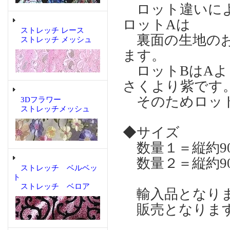
ロット違いによ
ロットAは
ストレッチ レース
裏面の生地のお
ストレッチ メッシュ
ます。
ロットBはAよ
さくより紫です
そのためロット
3Dフラワー
ストレッチメッシュ
◆サイズ
数量１＝縦約90
数量２＝縦約90
ストレッチ ベルベッ
ト
ストレッチ ベロア
輸入品となりま
販売となりま