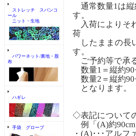
通常数量1は縦約
ストレッチ スパンコ
す。
ール
ニット・生地
入荷によりそれ
荷
したままの長い
す。
パワーネット/裏地・股
ご予約等で承る
布
数量1＝縦約90
数量2＝縦約90
となります。 
ハギレ
◇表記について
例「(A)約90cm
手袋 グローブ
・(A)･･･ア