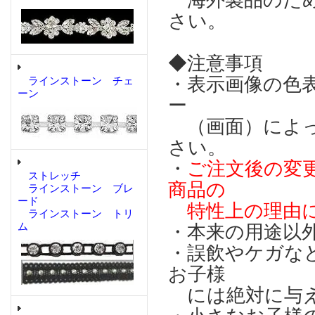
海外製品のため
さい。
◆注意事項
・表示画像の色
ラインストーン チェ
ーン
ー
（画面）によっ
さい。
・
ご注文後の変
ストレッチ
商品の
ラインストーン ブレ
ード
特性上の理由に
ラインストーン トリ
ム
・本来の用途以
・誤飲やケガな
お子様
には絶対に与え