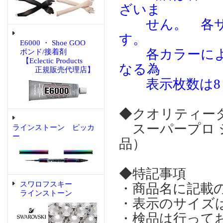
ざいま
せん。 各サ
す。
E6000 ・ Shoe GOO
各カラーによっ
ボンド/接着剤
【Eclectic Products
なる為
正規販売代理店】
表示枚数は8％
◆クオリティー
スーパープロ 
ラインストーン ピッカ
ー
品）
◆特記事項
スワロフスキー
・商品名に記載
ラインストーン
・表示のサイズ
・検品は行って