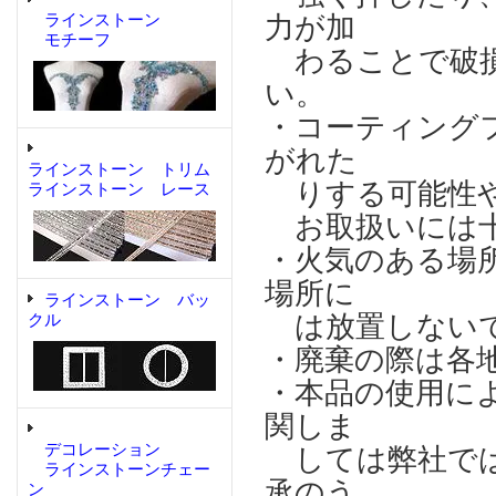
ラインストーン
力が加
モチーフ
わることで破損
い。
・コーティング
がれた
ラインストーン トリム
りする可能性や
ラインストーン レース
お取扱いには十
・火気のある場
場所に
ラインストーン バッ
は放置しない
クル
・廃棄の際は各
・本品の使用に
関しま
デコレーション
しては弊社では
ラインストーンチェー
承のう
ン