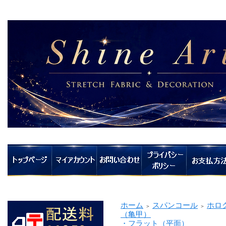
ホーム
スパンコール
ホロ
＞
＞
（亀甲）
・フラット（平面）