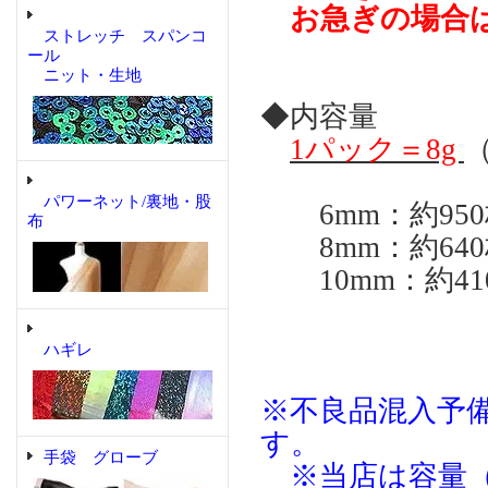
お急ぎの場合は
ストレッチ スパンコ
ール
ニット・生地
◆内容量
1パック＝8g
パワーネット/裏地・股
6mm：約950
布
8mm：約640
10mm：約41
ハギレ
※不良品混入予
す。
手袋 グローブ
※当店は容量（