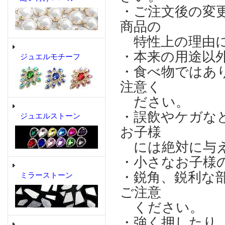
・ご注文後の変
商品の
特性上の理由に
・本来の用途以
ジュエルモチーフ
・食べ物ではあ
注意く
ださい。
・誤飲やケガな
ジュエルストーン
お子様
には絶対に与え
・小さなお子様
・鋭角、鋭利な
ミラーストーン
ご注意
ください。
・強く押したり