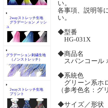
い。
各事項、説明等
い。
2wayストレッチ生地
グラデーション メッシ
ュ
◆型番
HG-031X
◆商品名
グラデーション刺繍生地
（ノンストレッチ）
スパンコール ホロ
◆系統色
グリーン系ホロ
（参考色名：グ
2wayストレッチ生地
プリント
◆サイズ／形状