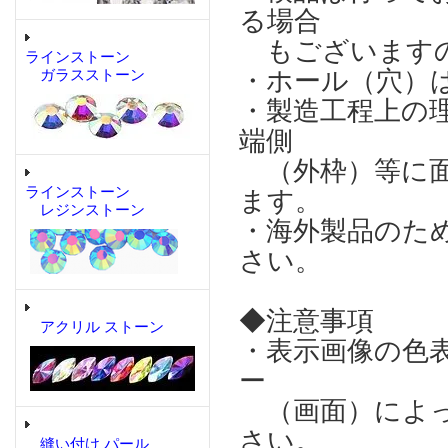
る場合
もございますの
ラインストーン
・ホール（穴）
ガラスストーン
・製造工程上の
端側
（外枠）等に面
ラインストーン
ます。
レジンストーン
・海外製品のた
さい。
◆注意事項
アクリル ストーン
・表示画像の色
ー
（画面）によっ
さい。
縫い付け パール