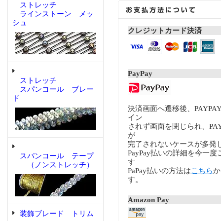
ストレッチ
ラインストーン メッ
シュ
クレジットカード決済
PayPay
ストレッチ
スパンコール ブレー
ド
決済画面へ遷移後、PAYP
イン
されず画面を閉じられ、PA
が
完了されないケースが多発
PayPay払いの詳細を今一
スパンコール テープ
す
（ノンストレッチ）
PaPay払いの方法は
こちら
か
す。
Amazon Pay
装飾ブレード トリム