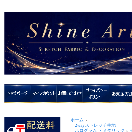
ホーム
＞
2wayストレッチ生地
ホログラム ・メタリック
＞