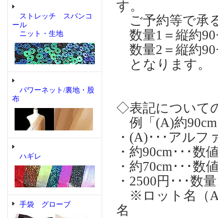
す。
ストレッチ スパンコ
ご予約等で承る
ール
数量1＝縦約90
ニット・生地
数量2＝縦約90
となります。 
パワーネット/裏地・股
布
◇表記について
例「(A)約90cm
・(A)･･･ア
・約90cm･･
ハギレ
・約70cm･･
・2500円･･･
※ロット名（A)
手袋 グローブ
名