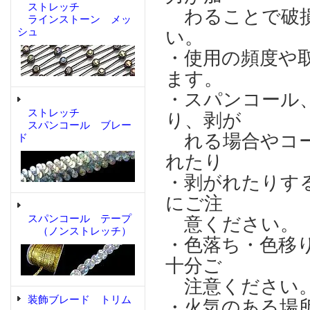
ストレッチ
わることで破損
ラインストーン メッ
シュ
い。
・使用の頻度や
ます。
・スパンコール
ストレッチ
り、剥が
スパンコール ブレー
れる場合やコー
ド
れたり
・剥がれたりす
にご注
スパンコール テープ
意ください。
（ノンストレッチ）
・色落ち・色移
十分ご
注意ください
装飾ブレード トリム
・火気のある場