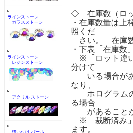
◇「在庫数（ロ
ラインストーン
・在庫数量は上
ガラスストーン
照くだ
さい。 在庫数
・下表「在庫数
※「ロット違い
ラインストーン
レジンストーン
分けて
いる場合があり
なり、
ホログラムの輝
アクリル ストーン
る場合
があることが
※「裁断済み」
ます。
縫い付け パール