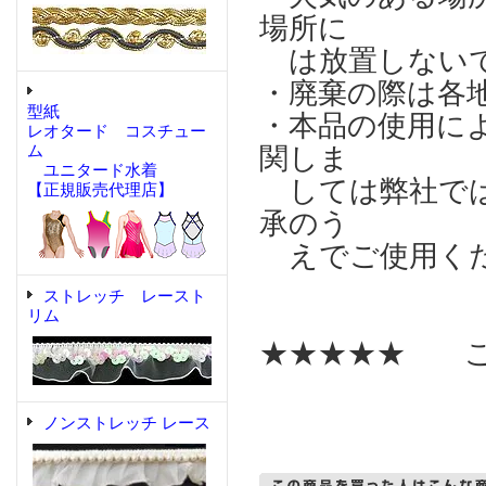
場所に
は放置しない
・廃棄の際は各
型紙
・本品の使用に
レオタード コスチュー
ム
関しま
ユニタード水着
しては弊社では
【正規販売代理店】
承のう
えでご使用く
ストレッチ レースト
リム
★★★★★ こ
ノンストレッチ レース