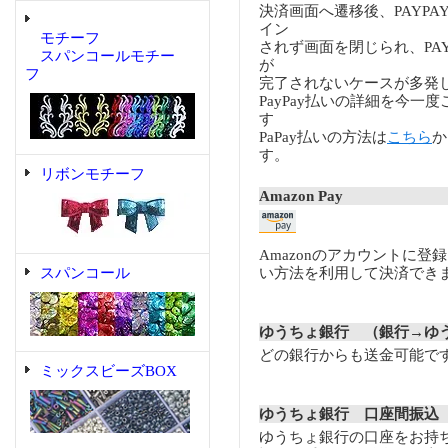
決済画面へ遷移後、PAYP
イン
モチーフ
されず画面を閉じられ、PA
スパンコールモチー
が
フ
完了されないケースが多発
PayPay払いの詳細を今一
す
PaPay払いの方法は
こちら
か
す。
リボンモチーフ
Amazon Pay
Amazonのアカウントに登
スパンコール
い方法を利用して決済でき
ゆうちょ銀行 （銀行→ゆ
どの銀行からも送金可能で
ミックスビーズBOX
ゆうちょ銀行 口座間振込
ゆうちょ銀行の口座をお持