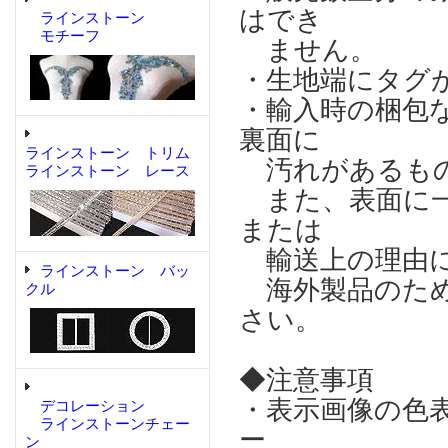
はでき
ラインストーン
モチーフ
ません。
・生地端にタグ
・輸入時の梱包
裏面に
ラインストーン トリム
汚れがあるもの
ラインストーン レース
また、表面に一
または
輸送上の理由に
ラインストーン バッ
海外製品のため
クル
さい。
◆注意事項
・表示画像の色
デコレーション
ラインストーンチェー
ー
ン