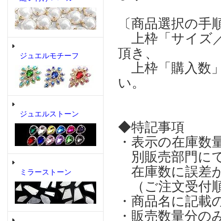
〔商品選択の手
上枠「サイズ／
頂き、
ジュエルモチーフ
上枠「購入数」
い。
ジュエルストーン
◆特記事項
・表示の在庫数
別販売部門にて
在庫数に誤差が
ミラーストーン
（ご注文受付順
・商品名に記載
・販売数量分の