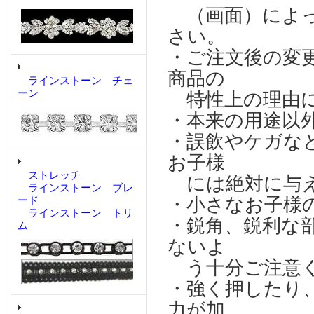
（画面）によっ
さい。
・ご注文後の変
商品の
ラインストーン チェ
ーン
特性上の理由に
・本来の用途以
・誤飲やケガな
お子様
ストレッチ
には絶対に与え
ラインストーン ブレ
・小さなお子様
ード
ラインストーン トリ
・鋭角、鋭利な
ム
ないよ
う十分ご注意
・強く押したり
力が加