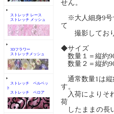
せん。
ストレッチ レース
※大人細身9号
ストレッチ メッシュ
て
撮影しており
◆サイズ
3Dフラワー
ストレッチメッシュ
数量１＝縦約90
数量２＝縦約90
通常数量1は縦約
ストレッチ ベルベッ
す。
ト
ストレッチ ベロア
入荷によりそれ
荷
したままの長い