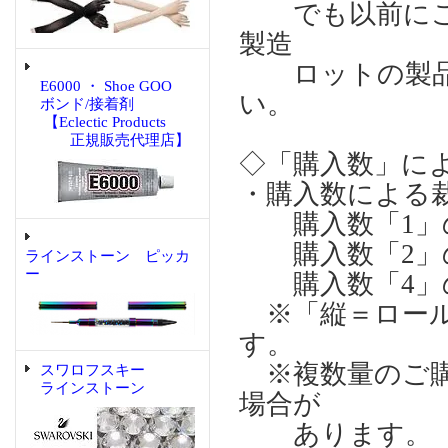
でも以前にご購
製造
ロットの製品
E6000 ・ Shoe GOO
い。
ボンド/接着剤
【Eclectic Products
正規販売代理店】
◇「購入数」に
・購入数による
購入数「1」の場合
購入数「2」の場合
ラインストーン ピッカ
ー
購入数「4」の場合
※「縦＝ロール
す。
※複数量のご購
スワロフスキー
ラインストーン
場合が
あります。