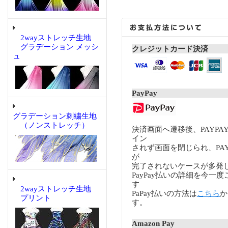
2wayストレッチ生地
グラデーション メッシ
クレジットカード決済
ュ
PayPay
グラデーション刺繍生地
（ノンストレッチ）
決済画面へ遷移後、PAYP
イン
されず画面を閉じられ、PA
が
完了されないケースが多発
PayPay払いの詳細を今一
す
2wayストレッチ生地
PaPay払いの方法は
こちら
か
プリント
す。
Amazon Pay