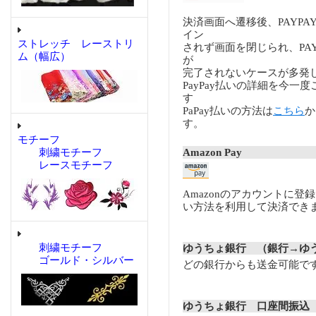
決済画面へ遷移後、PAYP
イン
ストレッチ レーストリ
されず画面を閉じられ、PA
ム（幅広）
が
完了されないケースが多発
PayPay払いの詳細を今一
す
PaPay払いの方法は
こちら
か
す。
モチーフ
Amazon Pay
刺繍モチーフ
レースモチーフ
Amazonのアカウントに登
い方法を利用して決済でき
刺繍モチーフ
ゆうちょ銀行 （銀行→ゆ
ゴールド・シルバー
どの銀行からも送金可能で
ゆうちょ銀行 口座間振込