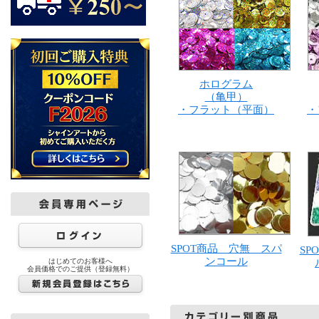
ホログラム
（亀甲）
・フラット（平面）
・
SPOT商品 穴無 スパ
SP
ンコール
はじめてのお客様へ
会員価格でのご提供（登録無料）